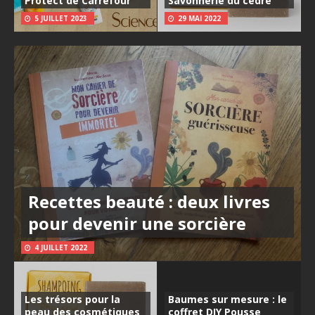
Protect de Carrefour
Savonnerie du cèdre
5 JUILLET 2023
29 MAI 2022
Recettes beauté : deux livres
pour devenir une sorcière
4 JUILLET 2022
Les trésors pour la
Baumes sur mesure : le
peau des cosmétiques
coffret DIY Pousse