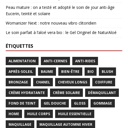
Peau mature : on a testé et adopté le soin de jour anti-âge
Eucerin, teinté et solaire
Womanizer Next : notre nouveau vibro clitoridien
Le soin parfait à l’aloé vera bio : le Gel Originel de NaturAloé
ÉTIQUETTES
ALIMENTATION
ANTI-CERNES
ANTI-RIDES
APRÈS-SOLEIL
BAUME
BIEN-ÊTRE
BIO
BLUSH
BRONZAGE
CHANEL
CHEVEUX LONGS
COIFFURE
CRÈME HYDRATANTE
CRÈME SOLAIRE
DÉMAQUILLANT
FOND DE TEINT
GEL DOUCHE
GLOSS
GOMMAGE
HOME
HUILE CORPS
HUILE ESSENTIELLE
MAQUILLAGE
MAQUILLAGE AUTOMNE HIVER