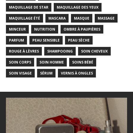
MAQUILLAGE DE STAR
MAQUILLAGE DES YEUX
MAQUILLAGE ÉTÉ
MASCARA
MASQUE
MASSAGE
MINCEUR
NUTRITION
OMBRE À PAUPIÈRES
PARFUM
PEAU SENSIBLE
PEAU SÈCHE
ROUGE À LÈVRES
SHAMPOOING
SOIN CHEVEUX
SOIN CORPS
SOIN HOMME
SOINS BÉBÉ
SOIN VISAGE
SÉRUM
VERNIS À ONGLES