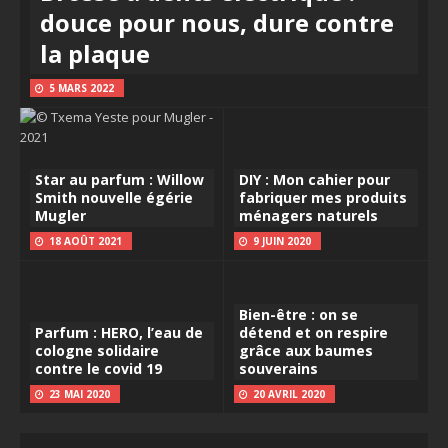
douce pour nous, dure contre
la plaque
5 MARS 2022
Star au parfum : Willow
DIY : Mon cahier pour
Smith nouvelle égérie
fabriquer mes produits
Mugler
ménagers naturels
18 AOÛT 2021
9 JUIN 2020
Bien-être : on se
Parfum : HERO, l’eau de
détend et on respire
cologne solidaire
grâce aux baumes
contre le covid 19
souverains
23 MAI 2020
20 AVRIL 2020