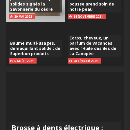
solides signés la
pousse prend soin de
Savonnerie du cèdre
notre peau
29 MAI 2022
14 NOVEMBRE 2021
Corps, cheveux, un
Baume multi-usages,
parfum de vacances
démaquillant solide : de
avec l’Huile des îles de
Superbon produits
La Canopée
6 AOÛT 2021
28 FÉVRIER 2021
Brosse à dents électrique :