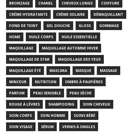
BRONZAGE
CHANEL
CHEVEUX LONGS
COIFFURE
CRÈME HYDRATANTE
CRÈME SOLAIRE
DÉMAQUILLANT
FOND DE TEINT
GEL DOUCHE
GLOSS
GOMMAGE
HOME
HUILE CORPS
HUILE ESSENTIELLE
MAQUILLAGE
MAQUILLAGE AUTOMNE HIVER
MAQUILLAGE DE STAR
MAQUILLAGE DES YEUX
MAQUILLAGE ÉTÉ
MASCARA
MASQUE
MASSAGE
MINCEUR
NUTRITION
OMBRE À PAUPIÈRES
PARFUM
PEAU SENSIBLE
PEAU SÈCHE
ROUGE À LÈVRES
SHAMPOOING
SOIN CHEVEUX
SOIN CORPS
SOIN HOMME
SOINS BÉBÉ
SOIN VISAGE
SÉRUM
VERNIS À ONGLES