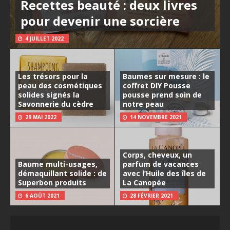
Recettes beauté : deux livres
pour devenir une sorcière
4 JUILLET 2022
Les trésors pour la
Baumes sur mesure : le
peau des cosmétiques
coffret DIY Pousse
solides signés la
pousse prend soin de
Savonnerie du cèdre
notre peau
29 MAI 2022
14 NOVEMBRE 2021
Corps, cheveux, un
Baume multi-usages,
parfum de vacances
démaquillant solide : de
avec l’Huile des îles de
Superbon produits
La Canopée
6 AOÛT 2021
28 FÉVRIER 2021