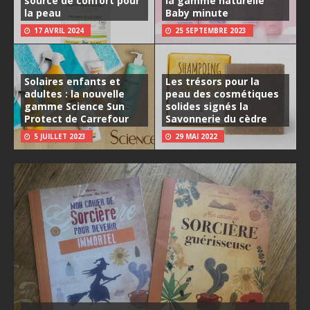
source de confort pour
la gamme naturelle
la peau
Baby minute
17 AVRIL 2024
25 SEPTEMBRE 2023
Solaires enfants et
Les trésors pour la
adultes : la nouvelle
peau des cosmétiques
gamme Science Sun
solides signés la
Protect de Carrefour
Savonnerie du cèdre
5 JUILLET 2023
29 MAI 2022