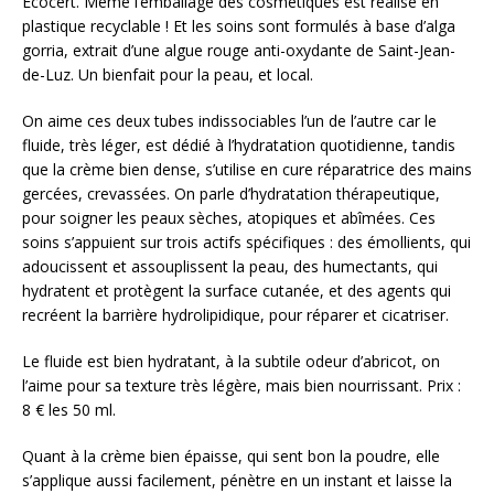
Ecocert. Même l’emballage des cosmétiques est réalisé en
plastique recyclable ! Et les soins sont formulés à base d’alga
gorria, extrait d’une algue rouge anti-oxydante de Saint-Jean-
de-Luz. Un bienfait pour la peau, et local.
On aime ces deux tubes indissociables l’un de l’autre car le
fluide, très léger, est dédié à l’hydratation quotidienne, tandis
que la crème bien dense, s’utilise en cure réparatrice des mains
gercées, crevassées. On parle d’hydratation thérapeutique,
pour soigner les peaux sèches, atopiques et abîmées. Ces
soins s’appuient sur trois actifs spécifiques : des émollients, qui
adoucissent et assouplissent la peau, des humectants, qui
hydratent et protègent la surface cutanée, et des agents qui
recréent la barrière hydrolipidique, pour réparer et cicatriser.
Le fluide est bien hydratant, à la subtile odeur d’abricot, on
l’aime pour sa texture très légère, mais bien nourrissant. Prix :
8 € les 50 ml.
Quant à la crème bien épaisse, qui sent bon la poudre, elle
s’applique aussi facilement, pénètre en un instant et laisse la