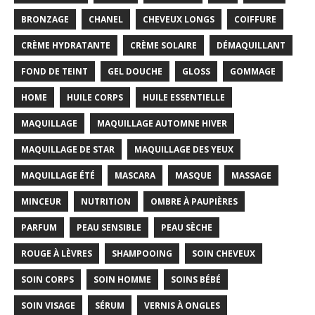
BRONZAGE
CHANEL
CHEVEUX LONGS
COIFFURE
CRÈME HYDRATANTE
CRÈME SOLAIRE
DÉMAQUILLANT
FOND DE TEINT
GEL DOUCHE
GLOSS
GOMMAGE
HOME
HUILE CORPS
HUILE ESSENTIELLE
MAQUILLAGE
MAQUILLAGE AUTOMNE HIVER
MAQUILLAGE DE STAR
MAQUILLAGE DES YEUX
MAQUILLAGE ÉTÉ
MASCARA
MASQUE
MASSAGE
MINCEUR
NUTRITION
OMBRE À PAUPIÈRES
PARFUM
PEAU SENSIBLE
PEAU SÈCHE
ROUGE À LÈVRES
SHAMPOOING
SOIN CHEVEUX
SOIN CORPS
SOIN HOMME
SOINS BÉBÉ
SOIN VISAGE
SÉRUM
VERNIS À ONGLES