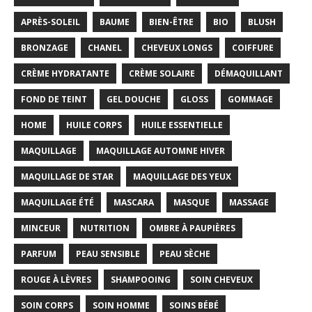
APRÈS-SOLEIL
BAUME
BIEN-ÊTRE
BIO
BLUSH
BRONZAGE
CHANEL
CHEVEUX LONGS
COIFFURE
CRÈME HYDRATANTE
CRÈME SOLAIRE
DÉMAQUILLANT
FOND DE TEINT
GEL DOUCHE
GLOSS
GOMMAGE
HOME
HUILE CORPS
HUILE ESSENTIELLE
MAQUILLAGE
MAQUILLAGE AUTOMNE HIVER
MAQUILLAGE DE STAR
MAQUILLAGE DES YEUX
MAQUILLAGE ÉTÉ
MASCARA
MASQUE
MASSAGE
MINCEUR
NUTRITION
OMBRE À PAUPIÈRES
PARFUM
PEAU SENSIBLE
PEAU SÈCHE
ROUGE À LÈVRES
SHAMPOOING
SOIN CHEVEUX
SOIN CORPS
SOIN HOMME
SOINS BÉBÉ