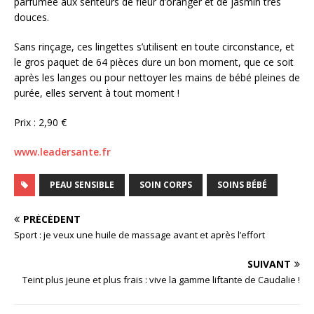
parfumée aux senteurs de fleur d’oranger et de jasmin très
douces.
Sans rinçage, ces lingettes s’utilisent en toute circonstance, et
le gros paquet de 64 pièces dure un bon moment, que ce soit
après les langes ou pour nettoyer les mains de bébé pleines de
purée, elles servent à tout moment !
Prix : 2,90 €
www.leadersante.fr
PEAU SENSIBLE
SOIN CORPS
SOINS BÉBÉ
PRÉCÉDENT
Sport : je veux une huile de massage avant et après l’effort
SUIVANT
Teint plus jeune et plus frais : vive la gamme liftante de Caudalie !