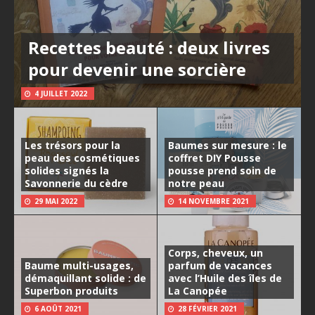
Recettes beauté : deux livres
pour devenir une sorcière
4 JUILLET 2022
Les trésors pour la
Baumes sur mesure : le
peau des cosmétiques
coffret DIY Pousse
solides signés la
pousse prend soin de
Savonnerie du cèdre
notre peau
29 MAI 2022
14 NOVEMBRE 2021
Corps, cheveux, un
Baume multi-usages,
parfum de vacances
démaquillant solide : de
avec l’Huile des îles de
Superbon produits
La Canopée
6 AOÛT 2021
28 FÉVRIER 2021