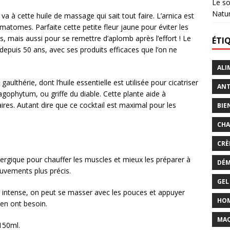
Le so
Natu
a à cette huile de massage qui sait tout faire. L’arnica est
matomes. Parfaite cette petite fleur jaune pour éviter les
, mais aussi pour se remettre d’aplomb après l’effort ! Le
ÉTI
 depuis 50 ans, avec ses produits efficaces que l’on ne
ALI
gaulthérie, dont l’huile essentielle est utilisée pour cicatriser
ANT
pagophytum, ou griffe du diable. Cette plante aide à
ires. Autant dire que ce cocktail est maximal pour les
BIE
CHA
CRÈ
énergique pour chauffer les muscles et mieux les préparer à
DÉM
uvements plus précis.
GEL
et intense, on peut se masser avec les pouces et appuyer
HO
 en ont besoin.
MAQ
 150ml.