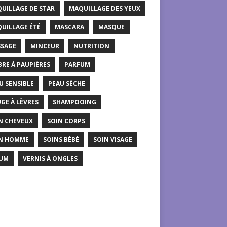
UILLAGE DE STAR
MAQUILLAGE DES YEUX
UILLAGE ÉTÉ
MASCARA
MASQUE
SAGE
MINCEUR
NUTRITION
RE À PAUPIÈRES
PARFUM
U SENSIBLE
PEAU SÈCHE
GE À LÈVRES
SHAMPOOING
N CHEVEUX
SOIN CORPS
N HOMME
SOINS BÉBÉ
SOIN VISAGE
UM
VERNIS À ONGLES