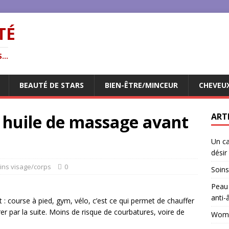
TÉ
...
BEAUTÉ DE STARS
BIEN-ÊTRE/MINCEUR
CHEVEUX
e huile de massage avant
ART
Un ca
désir
ins visage/corps
0
Soins
Peau 
anti-
t : course à pied, gym, vélo, c’est ce qui permet de chauffer
r par la suite. Moins de risque de courbatures, voire de
Woman