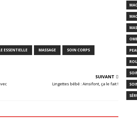
MAQ
MAQ
MAS
OMB
LE ESSENTIELLE
MASSAGE
SOIN CORPS
PEA
ROU
SOI
SUIVANT
avec
Lingettes bébé : Ainsifont, ça le fait !
SOI
SÉR