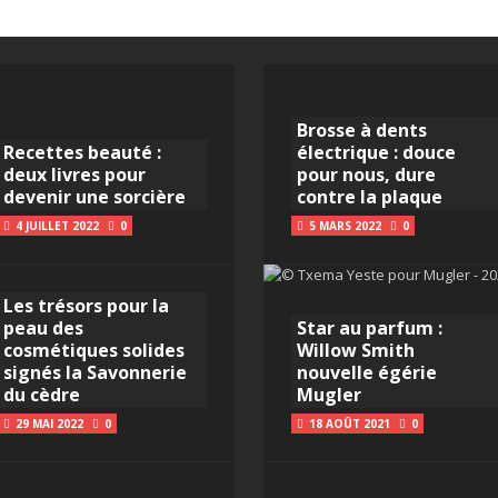
Brosse à dents
Recettes beauté :
électrique : douce
deux livres pour
pour nous, dure
devenir une sorcière
contre la plaque
4 JUILLET 2022
0
5 MARS 2022
0
Les trésors pour la
peau des
Star au parfum :
cosmétiques solides
Willow Smith
signés la Savonnerie
nouvelle égérie
du cèdre
Mugler
29 MAI 2022
0
18 AOÛT 2021
0