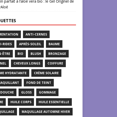
in parfait à l’aloé vera bio : le Gel Originel de
rAloé
QUETTES
MENTATION
ANTI-CERNES
I-RIDES
APRÈS-SOLEIL
BAUME
N-ÊTRE
BIO
BLUSH
BRONZAGE
NEL
CHEVEUX LONGS
COIFFURE
ME HYDRATANTE
CRÈME SOLAIRE
AQUILLANT
FOND DE TEINT
 DOUCHE
GLOSS
GOMMAGE
ME
HUILE CORPS
HUILE ESSENTIELLE
UILLAGE
MAQUILLAGE AUTOMNE HIVER