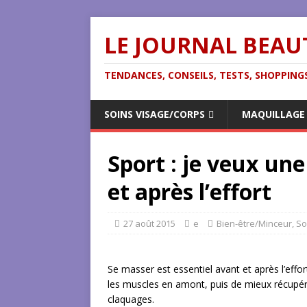
LE JOURNAL BEAU
TENDANCES, CONSEILS, TESTS, SHOPPINGS
SOINS VISAGE/CORPS
MAQUILLAGE
Sport : je veux un
et après l’effort
27 août 2015
e
Bien-être/Minceur
,
So
Se masser est essentiel avant et après l’effor
les muscles en amont, puis de mieux récupére
claquages.