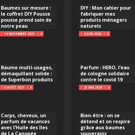
Baumes sur mesure :
DIY : Mon cahier pour
le coffret DIY Pousse
fabriquer mes
pousse prend soin de
produits ménagers
notre peau
naturels
14 NOVEMBRE 2021
0
9 JUIN 2020
0
Baume multi-usages,
Parfum : HERO, l’eau
démaquillant solide :
de cologne solidaire
de Superbon produits
contre le covid 19
6 AOÛT 2021
0
23 MAI 2020
0
Corps, cheveux, un
Bien-être : on se
parfum de vacances
détend et on respire
avec l’Huile des îles
grâce aux baumes
de La Canopée
souverains