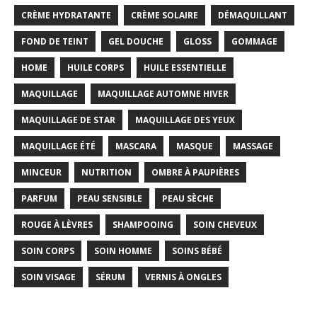
CRÈME HYDRATANTE
CRÈME SOLAIRE
DÉMAQUILLANT
FOND DE TEINT
GEL DOUCHE
GLOSS
GOMMAGE
HOME
HUILE CORPS
HUILE ESSENTIELLE
MAQUILLAGE
MAQUILLAGE AUTOMNE HIVER
MAQUILLAGE DE STAR
MAQUILLAGE DES YEUX
MAQUILLAGE ÉTÉ
MASCARA
MASQUE
MASSAGE
MINCEUR
NUTRITION
OMBRE À PAUPIÈRES
PARFUM
PEAU SENSIBLE
PEAU SÈCHE
ROUGE À LÈVRES
SHAMPOOING
SOIN CHEVEUX
SOIN CORPS
SOIN HOMME
SOINS BÉBÉ
SOIN VISAGE
SÉRUM
VERNIS À ONGLES