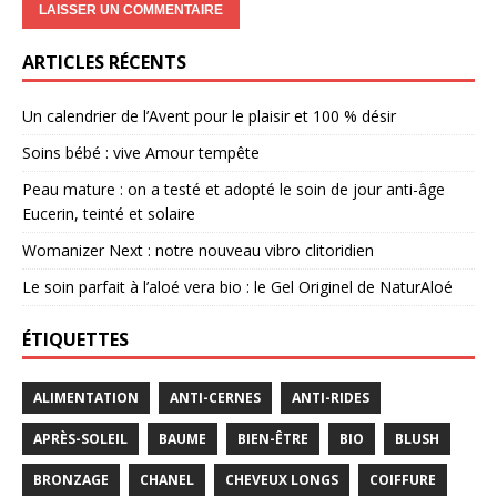
ARTICLES RÉCENTS
Un calendrier de l’Avent pour le plaisir et 100 % désir
Soins bébé : vive Amour tempête
Peau mature : on a testé et adopté le soin de jour anti-âge
Eucerin, teinté et solaire
Womanizer Next : notre nouveau vibro clitoridien
Le soin parfait à l’aloé vera bio : le Gel Originel de NaturAloé
ÉTIQUETTES
ALIMENTATION
ANTI-CERNES
ANTI-RIDES
APRÈS-SOLEIL
BAUME
BIEN-ÊTRE
BIO
BLUSH
BRONZAGE
CHANEL
CHEVEUX LONGS
COIFFURE