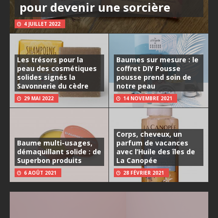
pour devenir une sorcière
4 JUILLET 2022
Les trésors pour la
Baumes sur mesure : le
peau des cosmétiques
coffret DIY Pousse
solides signés la
pousse prend soin de
Savonnerie du cèdre
notre peau
29 MAI 2022
14 NOVEMBRE 2021
Corps, cheveux, un
Baume multi-usages,
parfum de vacances
démaquillant solide : de
avec l’Huile des îles de
Superbon produits
La Canopée
6 AOÛT 2021
28 FÉVRIER 2021