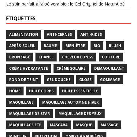
Le soin parfait à l’aloé vera bio : le Gel Originel de NaturAloé
ÉTIQUETTES
ALIMENTATION
ANTI-CERNES
ANTI-RIDES
APRÈS-SOLEIL
BAUME
BIEN-ÊTRE
BIO
BLUSH
BRONZAGE
CHANEL
CHEVEUX LONGS
COIFFURE
CRÈME HYDRATANTE
CRÈME SOLAIRE
DÉMAQUILLANT
FOND DE TEINT
GEL DOUCHE
GLOSS
GOMMAGE
HOME
HUILE CORPS
HUILE ESSENTIELLE
MAQUILLAGE
MAQUILLAGE AUTOMNE HIVER
MAQUILLAGE DE STAR
MAQUILLAGE DES YEUX
MAQUILLAGE ÉTÉ
MASCARA
MASQUE
MASSAGE
MINCEUR
NUTRITION
OMBRE À PAUPIÈRES