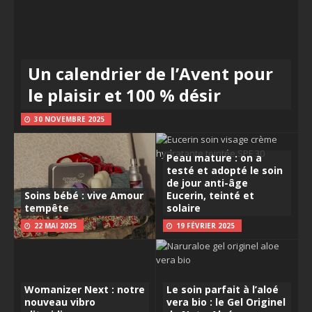
Un calendrier de l’Avent pour
le plaisir et 100 % désir
30 NOVEMBRE 2025
Peau mature : on a
testé et adopté le soin
de jour anti-âge
Soins bébé : vive Amour
Eucerin, teinté et
tempête
solaire
22 MAI 2025
19 FÉVRIER 2025
Womanizer Next : notre
Le soin parfait à l’aloé
nouveau vibro
vera bio : le Gel Originel