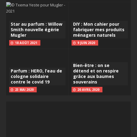
Star au parfum : Willow
DIY : Mon cahier pour
Smith nouvelle égérie
fabriquer mes produits
Mugler
ménagers naturels
18 AOÛT 2021
9 JUIN 2020
Bien-être : on se
Parfum : HERO, l’eau de
détend et on respire
cologne solidaire
grâce aux baumes
contre le covid 19
souverains
23 MAI 2020
20 AVRIL 2020