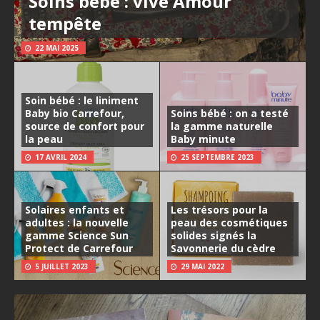
Soins bébé : vive Amour
tempête
22 MAI 2025
Soin bébé : le liniment
Baby bio Carrefour,
Soins bébé : on a testé
source de confort pour
la gamme naturelle
la peau
Baby minute
17 AVRIL 2024
25 SEPTEMBRE 2023
Solaires enfants et
Les trésors pour la
adultes : la nouvelle
peau des cosmétiques
gamme Science Sun
solides signés la
Protect de Carrefour
Savonnerie du cèdre
5 JUILLET 2023
29 MAI 2022