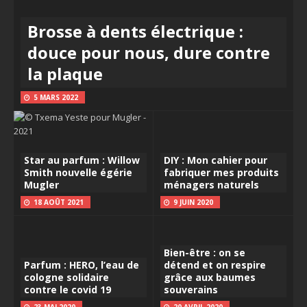
Brosse à dents électrique :
douce pour nous, dure contre
la plaque
5 MARS 2022
Star au parfum : Willow
DIY : Mon cahier pour
Smith nouvelle égérie
fabriquer mes produits
Mugler
ménagers naturels
18 AOÛT 2021
9 JUIN 2020
Bien-être : on se
Parfum : HERO, l’eau de
détend et on respire
cologne solidaire
grâce aux baumes
contre le covid 19
souverains
23 MAI 2020
20 AVRIL 2020