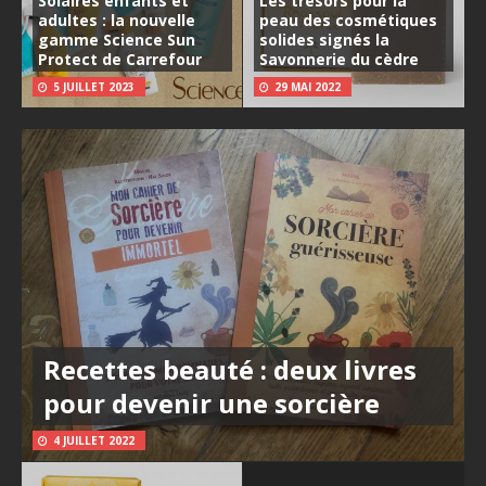
Solaires enfants et
Les trésors pour la
adultes : la nouvelle
peau des cosmétiques
gamme Science Sun
solides signés la
Protect de Carrefour
Savonnerie du cèdre
5 JUILLET 2023
29 MAI 2022
Recettes beauté : deux livres
pour devenir une sorcière
4 JUILLET 2022