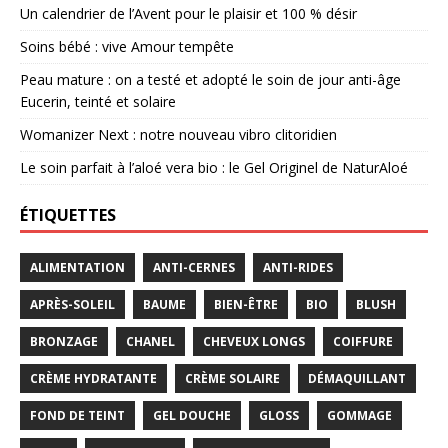
Un calendrier de l’Avent pour le plaisir et 100 % désir
Soins bébé : vive Amour tempête
Peau mature : on a testé et adopté le soin de jour anti-âge
Eucerin, teinté et solaire
Womanizer Next : notre nouveau vibro clitoridien
Le soin parfait à l’aloé vera bio : le Gel Originel de NaturAloé
ÉTIQUETTES
ALIMENTATION
ANTI-CERNES
ANTI-RIDES
APRÈS-SOLEIL
BAUME
BIEN-ÊTRE
BIO
BLUSH
BRONZAGE
CHANEL
CHEVEUX LONGS
COIFFURE
CRÈME HYDRATANTE
CRÈME SOLAIRE
DÉMAQUILLANT
FOND DE TEINT
GEL DOUCHE
GLOSS
GOMMAGE