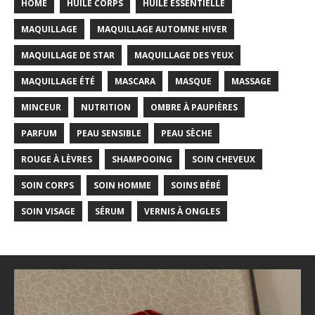
HOME
HUILE CORPS
HUILE ESSENTIELLE
MAQUILLAGE
MAQUILLAGE AUTOMNE HIVER
MAQUILLAGE DE STAR
MAQUILLAGE DES YEUX
MAQUILLAGE ÉTÉ
MASCARA
MASQUE
MASSAGE
MINCEUR
NUTRITION
OMBRE À PAUPIÈRES
PARFUM
PEAU SENSIBLE
PEAU SÈCHE
ROUGE À LÈVRES
SHAMPOOING
SOIN CHEVEUX
SOIN CORPS
SOIN HOMME
SOINS BÉBÉ
SOIN VISAGE
SÉRUM
VERNIS À ONGLES