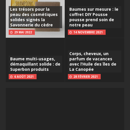
Les trésors pour la
Baumes sur mesure : le
peau des cosmétiques
coffret DIY Pousse
solides signés la
pousse prend soin de
Savonnerie du cèdre
notre peau
29 MAI 2022
14 NOVEMBRE 2021
Corps, cheveux, un
Baume multi-usages,
parfum de vacances
démaquillant solide : de
avec l’Huile des îles de
Superbon produits
La Canopée
6 AOÛT 2021
28 FÉVRIER 2021