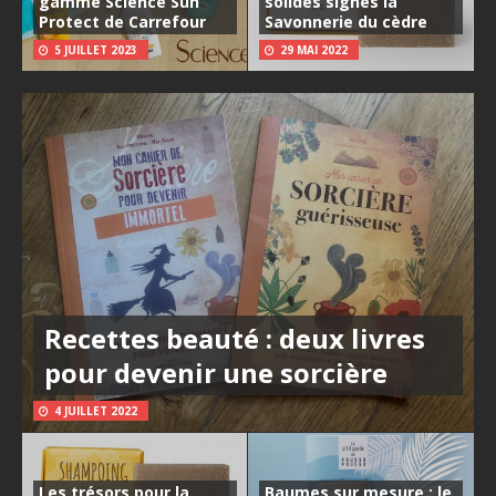
gamme Science Sun
solides signés la
Protect de Carrefour
Savonnerie du cèdre
5 JUILLET 2023
29 MAI 2022
Recettes beauté : deux livres
pour devenir une sorcière
4 JUILLET 2022
Les trésors pour la
Baumes sur mesure : le