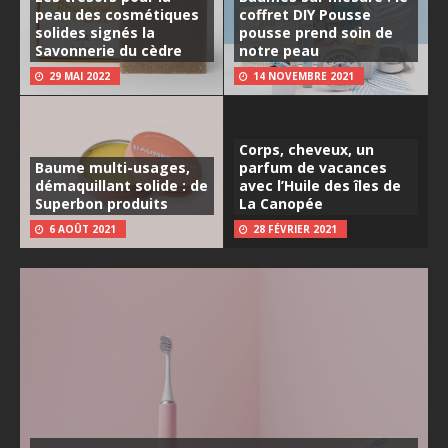
peau des cosmétiques
coffret DIY Pousse
solides signés la
pousse prend soin de
Savonnerie du cèdre
notre peau
29 MAI 2022
14 NOVEMBRE 2021
Corps, cheveux, un
Baume multi-usages,
parfum de vacances
démaquillant solide : de
avec l’Huile des îles de
Superbon produits
La Canopée
6 AOÛT 2021
28 FÉVRIER 2021