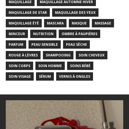
MAQUILLAGE
MAQUILLAGE AUTOMNE HIVER
MAQUILLAGE DE STAR
MAQUILLAGE DES YEUX
MAQUILLAGE ÉTÉ
MASCARA
MASQUE
MASSAGE
MINCEUR
NUTRITION
OMBRE À PAUPIÈRES
PARFUM
PEAU SENSIBLE
PEAU SÈCHE
ROUGE À LÈVRES
SHAMPOOING
SOIN CHEVEUX
SOIN CORPS
SOIN HOMME
SOINS BÉBÉ
SOIN VISAGE
SÉRUM
VERNIS À ONGLES