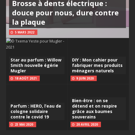
Brosse à dents électrique :
douce pour nous, dure contre
la plaque
5 MARS 2022
Star au parfum : Willow
DIY : Mon cahier pour
Smith nouvelle égérie
fabriquer mes produits
Mugler
ménagers naturels
18 AOÛT 2021
9 JUIN 2020
Bien-être : on se
Parfum : HERO, l’eau de
détend et on respire
cologne solidaire
grâce aux baumes
contre le covid 19
souverains
23 MAI 2020
20 AVRIL 2020