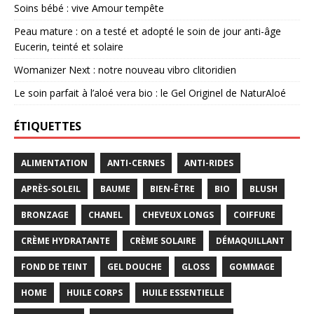
Soins bébé : vive Amour tempête
Peau mature : on a testé et adopté le soin de jour anti-âge
Eucerin, teinté et solaire
Womanizer Next : notre nouveau vibro clitoridien
Le soin parfait à l’aloé vera bio : le Gel Originel de NaturAloé
ÉTIQUETTES
ALIMENTATION
ANTI-CERNES
ANTI-RIDES
APRÈS-SOLEIL
BAUME
BIEN-ÊTRE
BIO
BLUSH
BRONZAGE
CHANEL
CHEVEUX LONGS
COIFFURE
CRÈME HYDRATANTE
CRÈME SOLAIRE
DÉMAQUILLANT
FOND DE TEINT
GEL DOUCHE
GLOSS
GOMMAGE
HOME
HUILE CORPS
HUILE ESSENTIELLE