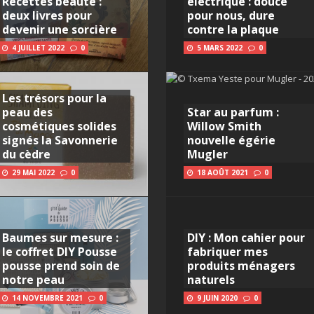
Recettes beauté :
électrique : douce
deux livres pour
pour nous, dure
devenir une sorcière
contre la plaque
4 JUILLET 2022
0
5 MARS 2022
0
Les trésors pour la
peau des
Star au parfum :
cosmétiques solides
Willow Smith
signés la Savonnerie
nouvelle égérie
du cèdre
Mugler
29 MAI 2022
0
18 AOÛT 2021
0
Baumes sur mesure :
DIY : Mon cahier pour
le coffret DIY Pousse
fabriquer mes
pousse prend soin de
produits ménagers
notre peau
naturels
14 NOVEMBRE 2021
0
9 JUIN 2020
0