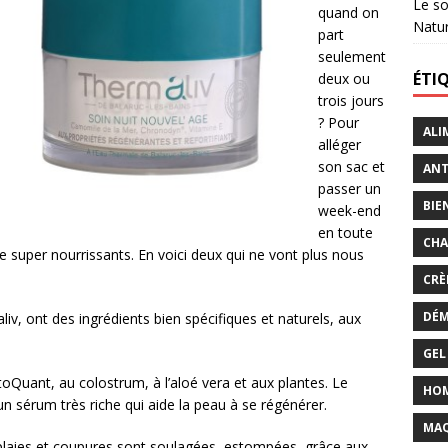
Le so
quand on
Natu
part
seulement
ÉTI
deux ou
trois jours
? Pour
ALI
alléger
son sac et
ANT
passer un
BIE
week-end
en toute
CHA
ge super nourrissants. En voici deux qui ne vont plus nous
CRÈ
DÉM
v, ont des ingrédients bien spécifiques et naturels, aux
GEL
Quant, au colostrum, à l’aloé vera et aux plantes. Le
HO
un sérum très riche qui aide la peau à se régénérer.
MAQ
es plaies et coupures sont soulagées, estompées, grâce aux