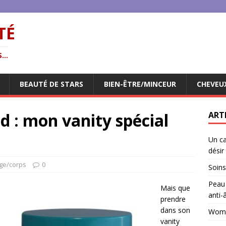
TÉ
...
BEAUTÉ DE STARS
BIEN-ÊTRE/MINCEUR
CHEVEU
 : mon vanity spécial
ART
Un ca
désir
age/corps
0
Soins
Peau 
Mais que
anti-
prendre
dans son
Woman
vanity