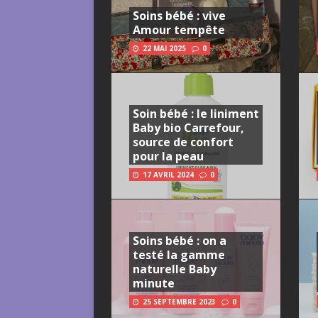
Soins bébé : vive
Amour tempête
22 MAI 2025
0
Soin bébé : le liniment
Baby bio Carrefour,
source de confort
pour la peau
17 AVRIL 2024
0
Soins bébé : on a
testé la gamme
naturelle Baby
minute
25 SEPTEMBRE 2023
0