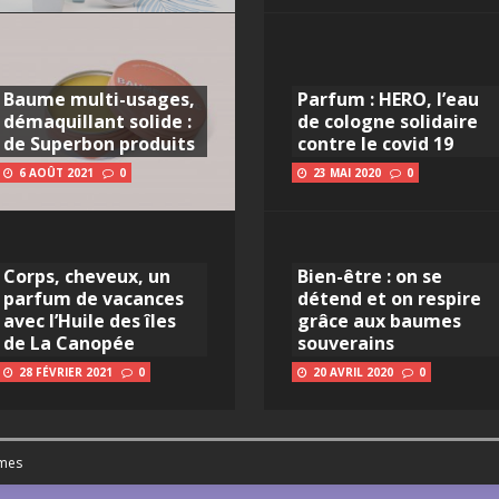
Baume multi-usages,
Parfum : HERO, l’eau
démaquillant solide :
de cologne solidaire
de Superbon produits
contre le covid 19
6 AOÛT 2021
0
23 MAI 2020
0
Corps, cheveux, un
Bien-être : on se
parfum de vacances
détend et on respire
avec l’Huile des îles
grâce aux baumes
de La Canopée
souverains
28 FÉVRIER 2021
0
20 AVRIL 2020
0
mes