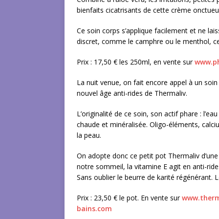
bienfaits cicatrisants de cette crème onctueu
Ce soin corps s’applique facilement et ne lais
discret, comme le camphre ou le menthol, ce
Prix : 17,50 € les 250ml, en vente sur
www.ph
La nuit venue, on fait encore appel à un soin 
nouvel âge anti-rides de Thermaliv.
L’originalité de ce soin, son actif phare : l’e
chaude et minéralisée. Oligo-éléments, calc
la peau.
On adopte donc ce petit pot Thermaliv d’une 
notre sommeil, la vitamine E agit en anti-rides
Sans oublier le beurre de karité régénérant.
Prix : 23,50 € le pot. En vente sur
www.therm
bains.com