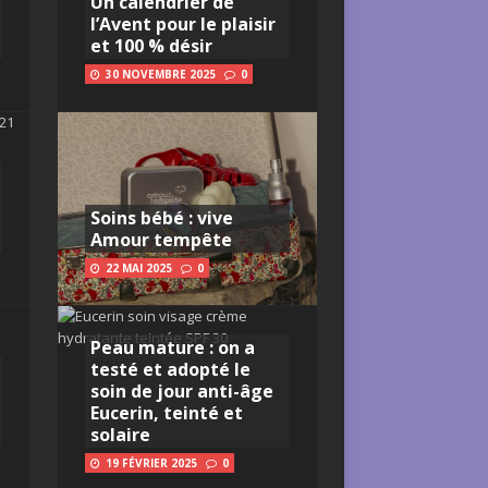
Un calendrier de
l’Avent pour le plaisir
et 100 % désir
30 NOVEMBRE 2025
0
Soins bébé : vive
Amour tempête
22 MAI 2025
0
Peau mature : on a
testé et adopté le
soin de jour anti-âge
Eucerin, teinté et
solaire
19 FÉVRIER 2025
0