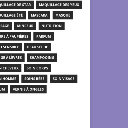
UILLAGE DE STAR
MAQUILLAGE DES YEUX
UILLAGE ÉTÉ
MASCARA
MASQUE
SAGE
MINCEUR
NUTRITION
RE À PAUPIÈRES
PARFUM
U SENSIBLE
PEAU SÈCHE
GE À LÈVRES
SHAMPOOING
N CHEVEUX
SOIN CORPS
N HOMME
SOINS BÉBÉ
SOIN VISAGE
UM
VERNIS À ONGLES