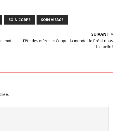
SOIN CORPS
SOIN VISAGE
SUIVANT
 et moi
Fête des mères et Coupe du monde : le Brésil nous
fait belle !
liée.