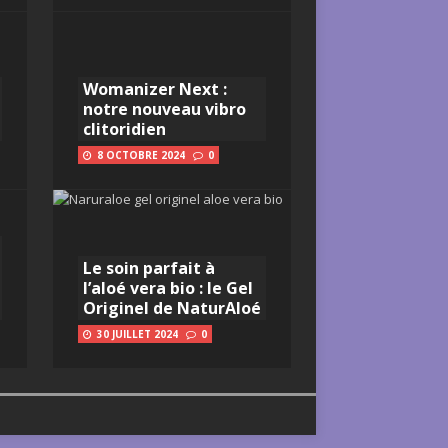
Womanizer Next :
notre nouveau vibro
clitoridien
8 OCTOBRE 2024
0
Le soin parfait à
l’aloé vera bio : le Gel
Originel de NaturAloé
30 JUILLET 2024
0