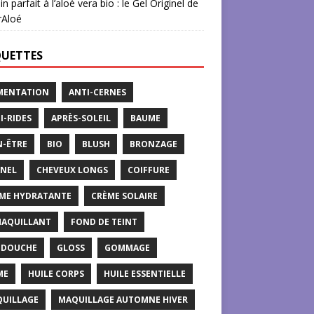
in parfait à l’aloé vera bio : le Gel Originel de
rAloé
QUETTES
MENTATION
ANTI-CERNES
I-RIDES
APRÈS-SOLEIL
BAUME
N-ÊTRE
BIO
BLUSH
BRONZAGE
NEL
CHEVEUX LONGS
COIFFURE
ME HYDRATANTE
CRÈME SOLAIRE
AQUILLANT
FOND DE TEINT
 DOUCHE
GLOSS
GOMMAGE
ME
HUILE CORPS
HUILE ESSENTIELLE
UILLAGE
MAQUILLAGE AUTOMNE HIVER