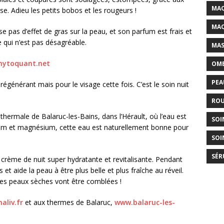
MAQ
se. Adieu les petits bobos et les rougeurs !
MAQ
se pas d’effet de gras sur la peau, et son parfum est frais et
 qui n’est pas désagréable.
MAS
ytoquant.net
OMB
PEA
régénérant mais pour le visage cette fois. C’est le soin nuit
ROU
au thermale de Balaruc-les-Bains, dans l’Hérault, où l’eau est
SOI
ium et magnésium, cette eau est naturellement bonne pour
SOI
SÉR
crème de nuit super hydratante et revitalisante. Pendant
 et aide la peau à être plus belle et plus fraîche au réveil.
 Les peaux sèches vont être comblées !
aliv.fr
et aux thermes de Balaruc,
www.balaruc-les-