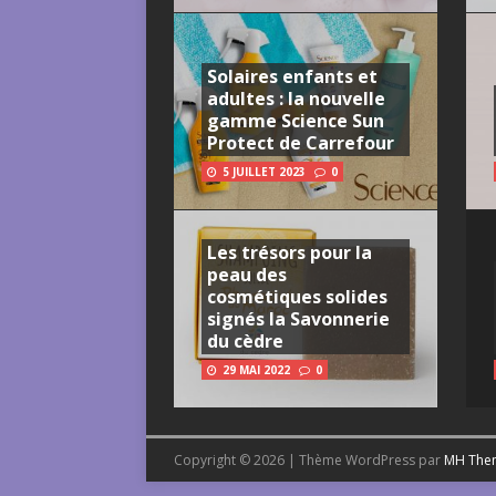
Solaires enfants et
adultes : la nouvelle
gamme Science Sun
Protect de Carrefour
5 JUILLET 2023
0
Les trésors pour la
peau des
cosmétiques solides
signés la Savonnerie
du cèdre
29 MAI 2022
0
Copyright © 2026 | Thème WordPress par
MH The