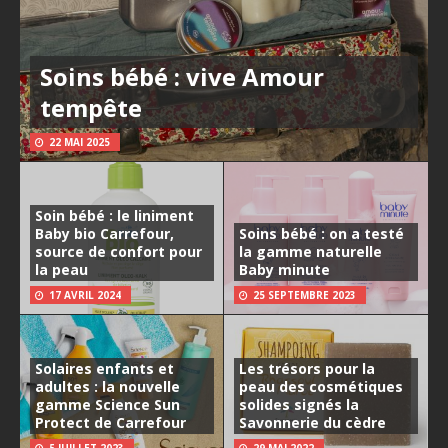
Soins bébé : vive Amour
tempête
22 MAI 2025
Soin bébé : le liniment
Baby bio Carrefour,
Soins bébé : on a testé
source de confort pour
la gamme naturelle
la peau
Baby minute
17 AVRIL 2024
25 SEPTEMBRE 2023
Solaires enfants et
Les trésors pour la
adultes : la nouvelle
peau des cosmétiques
gamme Science Sun
solides signés la
Protect de Carrefour
Savonnerie du cèdre