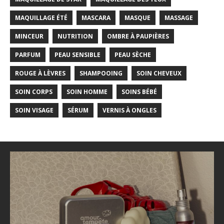
MAQUILLAGE ÉTÉ
MASCARA
MASQUE
MASSAGE
MINCEUR
NUTRITION
OMBRE À PAUPIÈRES
PARFUM
PEAU SENSIBLE
PEAU SÈCHE
ROUGE À LÈVRES
SHAMPOOING
SOIN CHEVEUX
SOIN CORPS
SOIN HOMME
SOINS BÉBÉ
SOIN VISAGE
SÉRUM
VERNIS À ONGLES