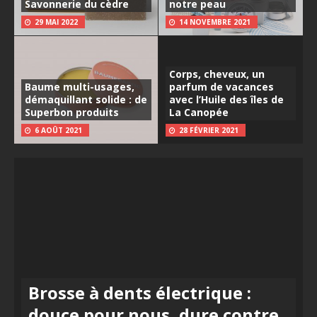
Savonnerie du cèdre
notre peau
29 MAI 2022
14 NOVEMBRE 2021
Corps, cheveux, un
Baume multi-usages,
parfum de vacances
démaquillant solide : de
avec l’Huile des îles de
Superbon produits
La Canopée
6 AOÛT 2021
28 FÉVRIER 2021
Brosse à dents électrique :
douce pour nous, dure contre