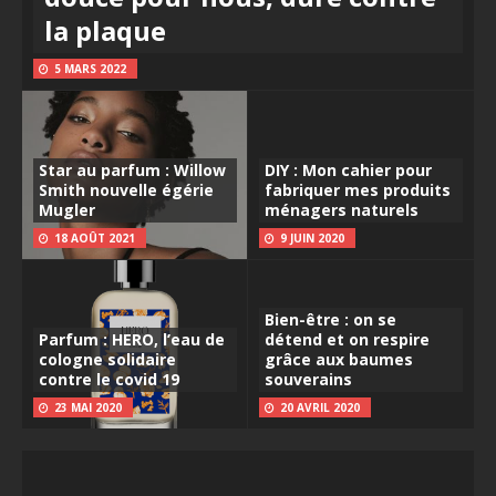
la plaque
5 MARS 2022
Star au parfum : Willow
DIY : Mon cahier pour
Smith nouvelle égérie
fabriquer mes produits
Mugler
ménagers naturels
18 AOÛT 2021
9 JUIN 2020
Bien-être : on se
Parfum : HERO, l’eau de
détend et on respire
cologne solidaire
grâce aux baumes
contre le covid 19
souverains
23 MAI 2020
20 AVRIL 2020