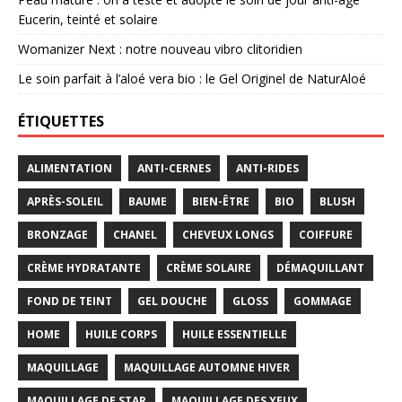
Eucerin, teinté et solaire
Womanizer Next : notre nouveau vibro clitoridien
Le soin parfait à l’aloé vera bio : le Gel Originel de NaturAloé
ÉTIQUETTES
ALIMENTATION
ANTI-CERNES
ANTI-RIDES
APRÈS-SOLEIL
BAUME
BIEN-ÊTRE
BIO
BLUSH
BRONZAGE
CHANEL
CHEVEUX LONGS
COIFFURE
CRÈME HYDRATANTE
CRÈME SOLAIRE
DÉMAQUILLANT
FOND DE TEINT
GEL DOUCHE
GLOSS
GOMMAGE
HOME
HUILE CORPS
HUILE ESSENTIELLE
MAQUILLAGE
MAQUILLAGE AUTOMNE HIVER
MAQUILLAGE DE STAR
MAQUILLAGE DES YEUX