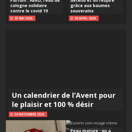
Parfum : HERO, l’eau de
détend et on respire
cologne solidaire
grâce aux baumes
contre le covid 19
souverains
23 MAI 2020
20 AVRIL 2020
Un calendrier de l’Avent pour
le plaisir et 100 % désir
30 NOVEMBRE 2025
Peau mature : on a