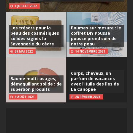
4 JUILLET 2022
Les trésors pour la
Baumes sur mesure : le
peau des cosmétiques
coffret DIY Pousse
solides signés la
pousse prend soin de
Savonnerie du cèdre
notre peau
29 MAI 2022
14 NOVEMBRE 2021
Corps, cheveux, un
Baume multi-usages,
parfum de vacances
démaquillant solide : de
avec l’Huile des îles de
Superbon produits
La Canopée
6 AOÛT 2021
28 FÉVRIER 2021