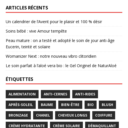
ARTICLES RÉCENTS
Un calendrier de l’Avent pour le plaisir et 100 % désir
Soins bébé : vive Amour tempête
Peau mature : on a testé et adopté le soin de jour anti-âge
Eucerin, teinté et solaire
Womanizer Next : notre nouveau vibro clitoridien
Le soin parfait à l’aloé vera bio : le Gel Originel de NaturAloé
ÉTIQUETTES
ALIMENTATION
ANTI-CERNES
ANTI-RIDES
APRÈS-SOLEIL
BAUME
BIEN-ÊTRE
BIO
BLUSH
BRONZAGE
CHANEL
CHEVEUX LONGS
COIFFURE
CRÈME HYDRATANTE
CRÈME SOLAIRE
DÉMAQUILLANT