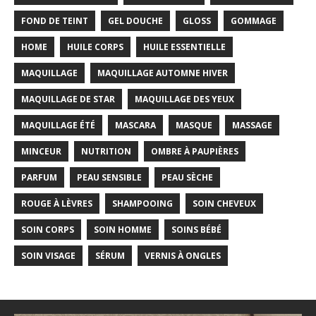
FOND DE TEINT
GEL DOUCHE
GLOSS
GOMMAGE
HOME
HUILE CORPS
HUILE ESSENTIELLE
MAQUILLAGE
MAQUILLAGE AUTOMNE HIVER
MAQUILLAGE DE STAR
MAQUILLAGE DES YEUX
MAQUILLAGE ÉTÉ
MASCARA
MASQUE
MASSAGE
MINCEUR
NUTRITION
OMBRE À PAUPIÈRES
PARFUM
PEAU SENSIBLE
PEAU SÈCHE
ROUGE À LÈVRES
SHAMPOOING
SOIN CHEVEUX
SOIN CORPS
SOIN HOMME
SOINS BÉBÉ
SOIN VISAGE
SÉRUM
VERNIS À ONGLES