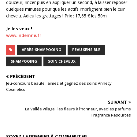
douceur, rincer puis en appliquer un second, à laisser reposer
quelques minutes pour que les actifs imprègnent bien le cuir
chevelu. Adieu les grattages ! Prix : 17,65 € les 50ml.
Je les veux !
www.indemne.fr
APRÈS-SHAMPOOING
PEAU SENSIBLE
SHAMPOOING
SOIN CHEVEUX
PRÉCÉDENT
Jeu-concours beauté : aimez et gagnez des soins Annecy
Cosmetics
SUIVANT
La Vallée village : les fleurs à l’honneur, avec les parfums
Fragrance Resources
SOYEZ LE PREMIER À COMMENTER