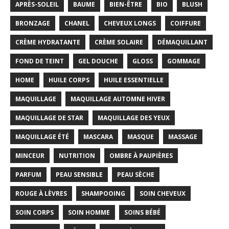
APRÈS-SOLEIL
BAUME
BIEN-ÊTRE
BIO
BLUSH
BRONZAGE
CHANEL
CHEVEUX LONGS
COIFFURE
CRÈME HYDRATANTE
CRÈME SOLAIRE
DÉMAQUILLANT
FOND DE TEINT
GEL DOUCHE
GLOSS
GOMMAGE
HOME
HUILE CORPS
HUILE ESSENTIELLE
MAQUILLAGE
MAQUILLAGE AUTOMNE HIVER
MAQUILLAGE DE STAR
MAQUILLAGE DES YEUX
MAQUILLAGE ÉTÉ
MASCARA
MASQUE
MASSAGE
MINCEUR
NUTRITION
OMBRE À PAUPIÈRES
PARFUM
PEAU SENSIBLE
PEAU SÈCHE
ROUGE À LÈVRES
SHAMPOOING
SOIN CHEVEUX
SOIN CORPS
SOIN HOMME
SOINS BÉBÉ