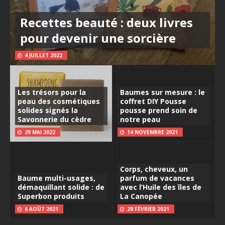
Recettes beauté : deux livres
pour devenir une sorcière
4 JUILLET 2022
Les trésors pour la
Baumes sur mesure : le
peau des cosmétiques
coffret DIY Pousse
solides signés la
pousse prend soin de
Savonnerie du cèdre
notre peau
29 MAI 2022
14 NOVEMBRE 2021
Corps, cheveux, un
Baume multi-usages,
parfum de vacances
démaquillant solide : de
avec l’Huile des îles de
Superbon produits
La Canopée
6 AOÛT 2021
28 FÉVRIER 2021