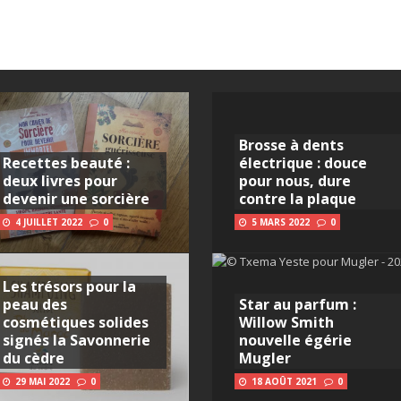
Brosse à dents
Recettes beauté :
électrique : douce
deux livres pour
pour nous, dure
devenir une sorcière
contre la plaque
4 JUILLET 2022
0
5 MARS 2022
0
Les trésors pour la
peau des
Star au parfum :
cosmétiques solides
Willow Smith
signés la Savonnerie
nouvelle égérie
du cèdre
Mugler
29 MAI 2022
0
18 AOÛT 2021
0