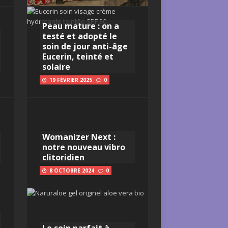
Peau mature : on a
testé et adopté le
soin de jour anti-âge
Eucerin, teinté et
solaire
19 FÉVRIER 2025
0
Womanizer Next :
notre nouveau vibro
clitoridien
8 OCTOBRE 2024
0
Le soin parfait à