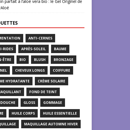
in parfait à l’aloé vera bio : le Gel Originel de
rAloé
QUETTES
MENTATION
ANTI-CERNES
I-RIDES
APRÈS-SOLEIL
BAUME
N-ÊTRE
BIO
BLUSH
BRONZAGE
NEL
CHEVEUX LONGS
COIFFURE
ME HYDRATANTE
CRÈME SOLAIRE
AQUILLANT
FOND DE TEINT
 DOUCHE
GLOSS
GOMMAGE
ME
HUILE CORPS
HUILE ESSENTIELLE
UILLAGE
MAQUILLAGE AUTOMNE HIVER