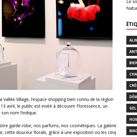
Le so
Natu
ÉTI
ALI
ANT
BIE
CHA
CRÈ
DÉM
 Vallée Village, l’espace shopping bien connu de la région
3 avril, le public est invité à découvrir Floressence, un
GEL
 son nom l’indique.
HO
notre garde-robe, nos parfums, nos cosmétiques. La galerie
MAQ
eur, cette douceur florale, grâce à une exposition où les cinq