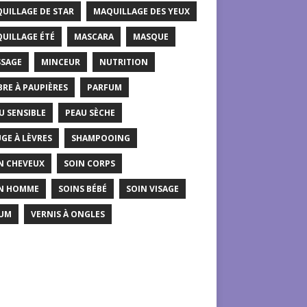
UILLAGE DE STAR
MAQUILLAGE DES YEUX
UILLAGE ÉTÉ
MASCARA
MASQUE
SAGE
MINCEUR
NUTRITION
RE À PAUPIÈRES
PARFUM
U SENSIBLE
PEAU SÈCHE
GE À LÈVRES
SHAMPOOING
N CHEVEUX
SOIN CORPS
N HOMME
SOINS BÉBÉ
SOIN VISAGE
UM
VERNIS À ONGLES