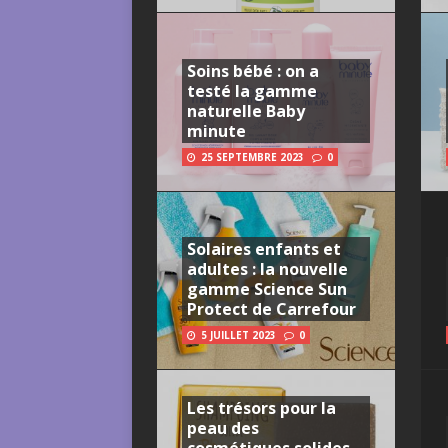
Soins bébé : on a
testé la gamme
naturelle Baby
minute
25 SEPTEMBRE 2023
0
Solaires enfants et
adultes : la nouvelle
gamme Science Sun
Protect de Carrefour
5 JUILLET 2023
0
Les trésors pour la
peau des
cosmétiques solides