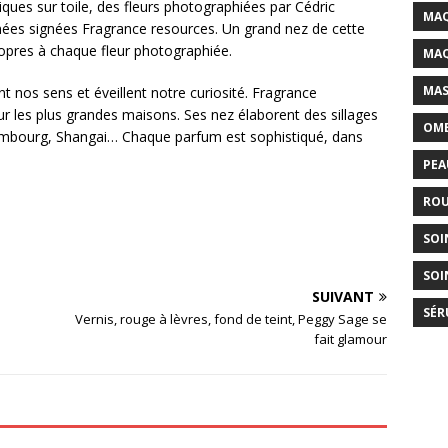
iques sur toile, des fleurs photographiées par Cédric
MAQ
ées signées Fragrance resources. Un grand nez de cette
opres à chaque fleur photographiée.
MAQ
MAS
nt nos sens et éveillent notre curiosité. Fragrance
les plus grandes maisons. Ses nez élaborent des sillages
OMB
Hambourg, Shangai… Chaque parfum est sophistiqué, dans
PEA
ROU
SOI
SOI
SUIVANT
SÉR
Vernis, rouge à lèvres, fond de teint, Peggy Sage se
fait glamour