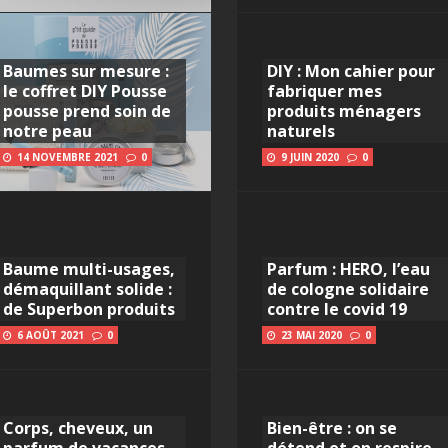
Baumes sur mesure :
DIY : Mon cahier pour
le coffret DIY Pousse
fabriquer mes
pousse prend soin de
produits ménagers
notre peau
naturels
14 NOVEMBRE 2021
0
9 JUIN 2020
0
Baume multi-usages,
Parfum : HERO, l’eau
démaquillant solide :
de cologne solidaire
de Superbon produits
contre le covid 19
6 AOÛT 2021
0
23 MAI 2020
0
Corps, cheveux, un
Bien-être : on se
parfum de vacances
détend et on respire