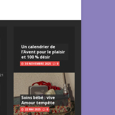
Un calendrier de
l’Avent pour le plaisir
et 100 % désir
30 NOVEMBRE 2025
0
Soins bébé : vive
Amour tempête
22 MAI 2025
0