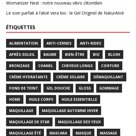
Womanizer Next : notre nouveau vibro clitoridien
Le soin parfait à l’aloé vera bio : le Gel Originel de NaturAloé
ÉTIQUETTES
ALIMENTATION
ANTI-CERNES
ANTI-RIDES
APRÈS-SOLEIL
BAUME
BIEN-ÊTRE
BIO
BLUSH
BRONZAGE
CHANEL
CHEVEUX LONGS
COIFFURE
CRÈME HYDRATANTE
CRÈME SOLAIRE
DÉMAQUILLANT
FOND DE TEINT
GEL DOUCHE
GLOSS
GOMMAGE
HOME
HUILE CORPS
HUILE ESSENTIELLE
MAQUILLAGE
MAQUILLAGE AUTOMNE HIVER
MAQUILLAGE DE STAR
MAQUILLAGE DES YEUX
MAQUILLAGE ÉTÉ
MASCARA
MASQUE
MASSAGE