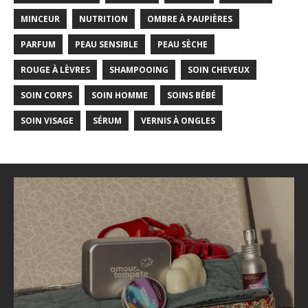
MINCEUR
NUTRITION
OMBRE À PAUPIÈRES
PARFUM
PEAU SENSIBLE
PEAU SÈCHE
ROUGE À LÈVRES
SHAMPOOING
SOIN CHEVEUX
SOIN CORPS
SOIN HOMME
SOINS BÉBÉ
SOIN VISAGE
SÉRUM
VERNIS À ONGLES