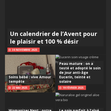
Un calendrier de l’Avent pour
le plaisir et 100 % désir
30 NOVEMBRE 2025
Peau mature : on a
testé et adopté le soin
de jour anti-âge
Soins bébé : vive Amour
Eucerin, teinté et
tempête
solaire
22 MAI 2025
19 FÉVRIER 2025
Womanizer Next : notre
Le soin parfait à l’aloé