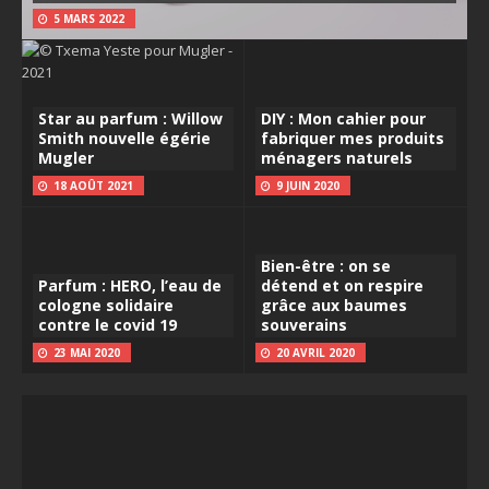
5 MARS 2022
Star au parfum : Willow
DIY : Mon cahier pour
Smith nouvelle égérie
fabriquer mes produits
Mugler
ménagers naturels
18 AOÛT 2021
9 JUIN 2020
Bien-être : on se
Parfum : HERO, l’eau de
détend et on respire
cologne solidaire
grâce aux baumes
contre le covid 19
souverains
23 MAI 2020
20 AVRIL 2020