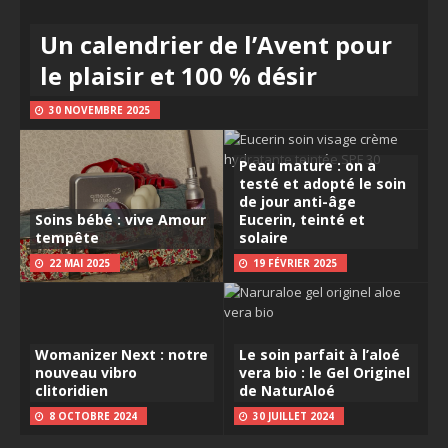
Un calendrier de l’Avent pour
le plaisir et 100 % désir
30 NOVEMBRE 2025
Peau mature : on a
testé et adopté le soin
de jour anti-âge
Soins bébé : vive Amour
Eucerin, teinté et
tempête
solaire
22 MAI 2025
19 FÉVRIER 2025
Womanizer Next : notre
Le soin parfait à l’aloé
nouveau vibro
vera bio : le Gel Originel
clitoridien
de NaturAloé
8 OCTOBRE 2024
30 JUILLET 2024