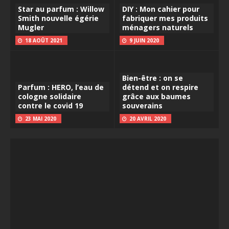
Star au parfum : Willow
DIY : Mon cahier pour
Smith nouvelle égérie
fabriquer mes produits
Mugler
ménagers naturels
18 AOÛT 2021
9 JUIN 2020
Bien-être : on se
Parfum : HERO, l’eau de
détend et on respire
cologne solidaire
grâce aux baumes
contre le covid 19
souverains
23 MAI 2020
20 AVRIL 2020