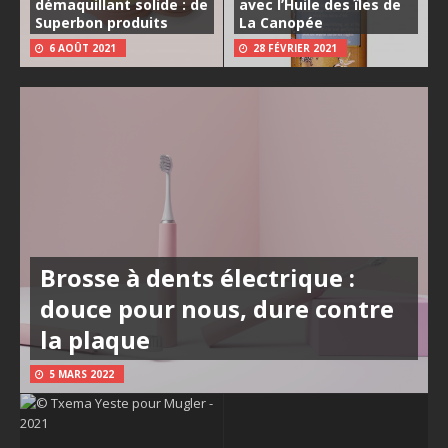
démaquillant solide : de
avec l’Huile des îles de
Superbon produits
La Canopée
6 AOÛT 2021
28 FÉVRIER 2021
Brosse à dents électrique :
douce pour nous, dure contre
la plaque
5 MARS 2022