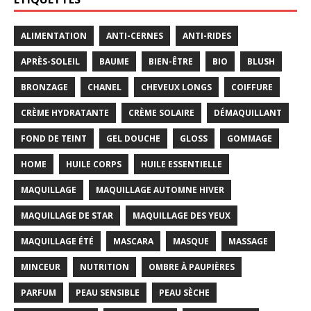
ALIMENTATION
ANTI-CERNES
ANTI-RIDES
APRÈS-SOLEIL
BAUME
BIEN-ÊTRE
BIO
BLUSH
BRONZAGE
CHANEL
CHEVEUX LONGS
COIFFURE
CRÈME HYDRATANTE
CRÈME SOLAIRE
DÉMAQUILLANT
FOND DE TEINT
GEL DOUCHE
GLOSS
GOMMAGE
HOME
HUILE CORPS
HUILE ESSENTIELLE
MAQUILLAGE
MAQUILLAGE AUTOMNE HIVER
MAQUILLAGE DE STAR
MAQUILLAGE DES YEUX
MAQUILLAGE ÉTÉ
MASCARA
MASQUE
MASSAGE
MINCEUR
NUTRITION
OMBRE À PAUPIÈRES
PARFUM
PEAU SENSIBLE
PEAU SÈCHE