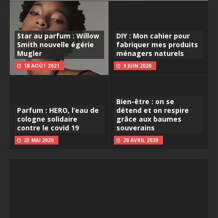
Star au parfum : Willow
DIY : Mon cahier pour
Smith nouvelle égérie
fabriquer mes produits
Mugler
ménagers naturels
18 AOÛT 2021
9 JUIN 2020
Bien-être : on se
Parfum : HERO, l’eau de
détend et on respire
cologne solidaire
grâce aux baumes
contre le covid 19
souverains
23 MAI 2020
20 AVRIL 2020