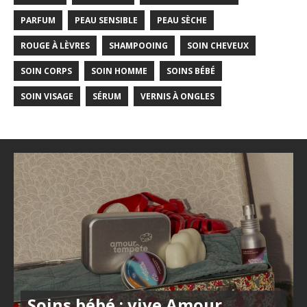
PARFUM
PEAU SENSIBLE
PEAU SÈCHE
ROUGE À LÈVRES
SHAMPOOING
SOIN CHEVEUX
SOIN CORPS
SOIN HOMME
SOINS BÉBÉ
SOIN VISAGE
SÉRUM
VERNIS À ONGLES
Soins bébé : vive Amour