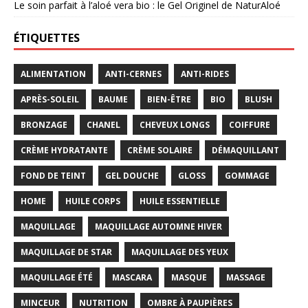
Le soin parfait à l’aloé vera bio : le Gel Originel de NaturAloé
ÉTIQUETTES
ALIMENTATION
ANTI-CERNES
ANTI-RIDES
APRÈS-SOLEIL
BAUME
BIEN-ÊTRE
BIO
BLUSH
BRONZAGE
CHANEL
CHEVEUX LONGS
COIFFURE
CRÈME HYDRATANTE
CRÈME SOLAIRE
DÉMAQUILLANT
FOND DE TEINT
GEL DOUCHE
GLOSS
GOMMAGE
HOME
HUILE CORPS
HUILE ESSENTIELLE
MAQUILLAGE
MAQUILLAGE AUTOMNE HIVER
MAQUILLAGE DE STAR
MAQUILLAGE DES YEUX
MAQUILLAGE ÉTÉ
MASCARA
MASQUE
MASSAGE
MINCEUR
NUTRITION
OMBRE À PAUPIÈRES