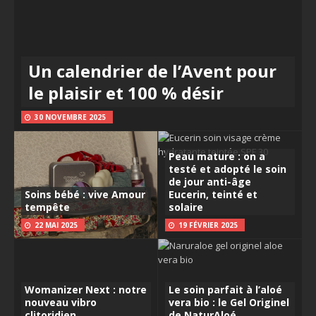
Un calendrier de l’Avent pour
le plaisir et 100 % désir
30 NOVEMBRE 2025
Peau mature : on a
testé et adopté le soin
de jour anti-âge
Soins bébé : vive Amour
Eucerin, teinté et
tempête
solaire
22 MAI 2025
19 FÉVRIER 2025
Womanizer Next : notre
Le soin parfait à l’aloé
nouveau vibro
vera bio : le Gel Originel
clitoridien
de NaturAloé