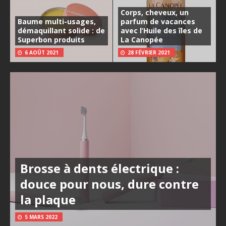
Corps, cheveux, un
Baume multi-usages,
parfum de vacances
démaquillant solide : de
avec l’Huile des îles de
Superbon produits
La Canopée
6 AOÛT 2021
28 FÉVRIER 2021
Brosse à dents électrique :
douce pour nous, dure contre
la plaque
5 MARS 2022