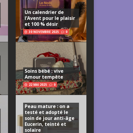
Un calendrier de
l’Avent pour le plaisir
et 100 % désir
30 NOVEMBRE 2025
0
Soins bébé : vive
Amour tempête
22 MAI 2025
0
Peau mature : on a
testé et adopté le
soin de jour anti-âge
Eucerin, teinté et
solaire