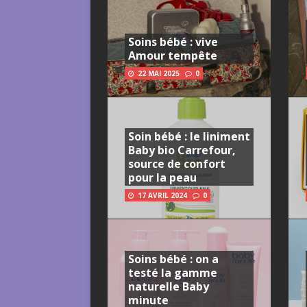
Soins bébé : vive
Amour tempête
22 MAI 2025
0
Soin bébé : le liniment
Baby bio Carrefour,
source de confort
pour la peau
17 AVRIL 2024
0
Soins bébé : on a
testé la gamme
naturelle Baby
minute