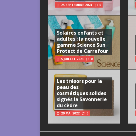
25 SEPTEMBRE 2023
0
Solaires enfants et
adultes : la nouvelle
gamme Science Sun
Protect de Carrefour
5 JUILLET 2023
0
Les trésors pour la
peau des
cosmétiques solides
signés la Savonnerie
du cèdre
29 MAI 2022
0