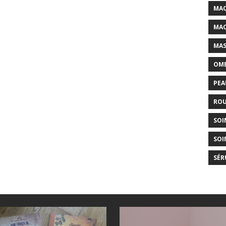
MAQ
MAQ
MAS
OMB
PEA
ROU
SOI
SOI
SÉR