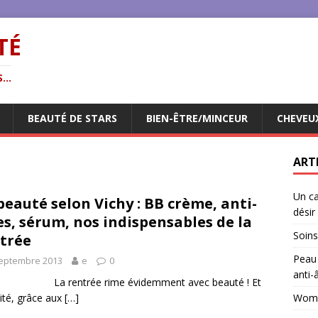
TÉ
...
BEAUTÉ DE STARS
BIEN-ÊTRE/MINCEUR
CHEVEU
ART
Un ca
beauté selon Vichy : BB crème, anti-
désir
es, sérum, nos indispensables de la
Soins
trée
Peau 
septembre 2013
e
0
anti-
rentrée rime évidemment avec beauté ! Et
ité, grâce aux
[…]
Woman