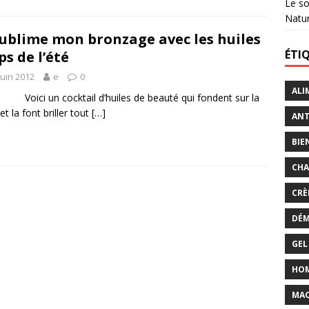
Le so
Natu
sublime mon bronzage avec les huiles
ÉTI
ps de l’été
juin 2012
e
0
ALI
i un cocktail d’huiles de beauté qui fondent sur la
et la font briller tout
[…]
ANT
BIE
CHA
CRÈ
DÉM
GEL
HO
MAQ