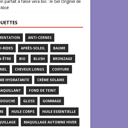
in parfait à l’aloé vera bio : le Gel Originel de
rAloé
QUETTES
MENTATION
ANTI-CERNES
I-RIDES
APRÈS-SOLEIL
BAUME
N-ÊTRE
BIO
BLUSH
BRONZAGE
NEL
CHEVEUX LONGS
COIFFURE
ME HYDRATANTE
CRÈME SOLAIRE
AQUILLANT
FOND DE TEINT
 DOUCHE
GLOSS
GOMMAGE
ME
HUILE CORPS
HUILE ESSENTIELLE
UILLAGE
MAQUILLAGE AUTOMNE HIVER