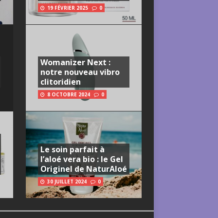
19 FÉVRIER 2025
0
Womanizer Next :
notre nouveau vibro
clitoridien
8 OCTOBRE 2024
0
Le soin parfait à
l’aloé vera bio : le Gel
Originel de NaturAloé
30 JUILLET 2024
0