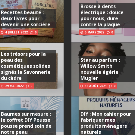
Brosse à dents
Recettes beauté :
électrique : douce
deux livres pour
pour nous, dure
devenir une sorcière
contre la plaque
4 JUILLET 2022
0
5 MARS 2022
0
Les trésors pour la
peau des
Star au parfum :
cosmétiques solides
Willow Smith
signés la Savonnerie
nouvelle égérie
du cèdre
Mugler
29 MAI 2022
0
18 AOÛT 2021
0
Baumes sur mesure :
DIY : Mon cahier pour
le coffret DIY Pousse
fabriquer mes
pousse prend soin de
produits ménagers
notre peau
naturels