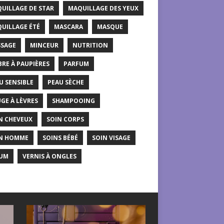
UILLAGE DE STAR
MAQUILLAGE DES YEUX
UILLAGE ÉTÉ
MASCARA
MASQUE
SAGE
MINCEUR
NUTRITION
RE À PAUPIÈRES
PARFUM
U SENSIBLE
PEAU SÈCHE
GE À LÈVRES
SHAMPOOING
N CHEVEUX
SOIN CORPS
N HOMME
SOINS BÉBÉ
SOIN VISAGE
UM
VERNIS À ONGLES