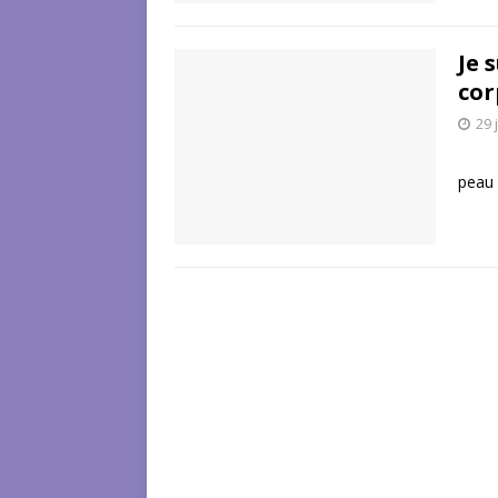
Je 
cor
29 
Voic
peau 