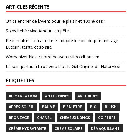
ARTICLES RÉCENTS
Un calendrier de l’Avent pour le plaisir et 100 % désir
Soins bébé : vive Amour tempête
Peau mature : on a testé et adopté le soin de jour anti-âge
Eucerin, teinté et solaire
Womanizer Next : notre nouveau vibro clitoridien
Le soin parfait à l’aloé vera bio : le Gel Originel de NaturAloé
ÉTIQUETTES
ALIMENTATION
ANTI-CERNES
ANTI-RIDES
APRÈS-SOLEIL
BAUME
BIEN-ÊTRE
BIO
BLUSH
BRONZAGE
CHANEL
CHEVEUX LONGS
COIFFURE
CRÈME HYDRATANTE
CRÈME SOLAIRE
DÉMAQUILLANT