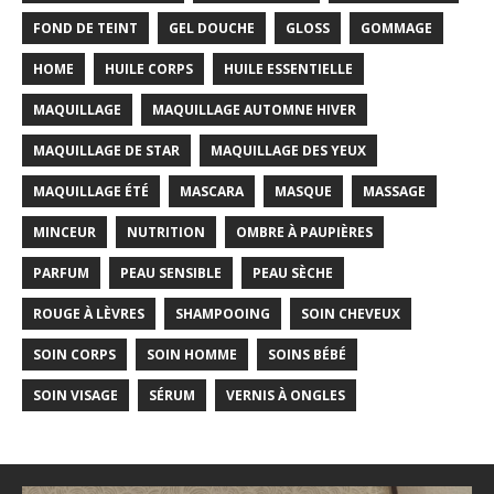
FOND DE TEINT
GEL DOUCHE
GLOSS
GOMMAGE
HOME
HUILE CORPS
HUILE ESSENTIELLE
MAQUILLAGE
MAQUILLAGE AUTOMNE HIVER
MAQUILLAGE DE STAR
MAQUILLAGE DES YEUX
MAQUILLAGE ÉTÉ
MASCARA
MASQUE
MASSAGE
MINCEUR
NUTRITION
OMBRE À PAUPIÈRES
PARFUM
PEAU SENSIBLE
PEAU SÈCHE
ROUGE À LÈVRES
SHAMPOOING
SOIN CHEVEUX
SOIN CORPS
SOIN HOMME
SOINS BÉBÉ
SOIN VISAGE
SÉRUM
VERNIS À ONGLES