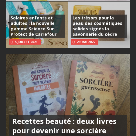
Solaires enfants et
Les trésors pour la
adultes : la nouvelle
peau des cosmétiques
gamme Science Sun
solides signés la
Protect de Carrefour
Savonnerie du cèdre
5 JUILLET 2023
29 MAI 2022
Recettes beauté : deux livres
pour devenir une sorcière