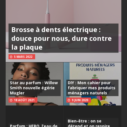
Brosse à dents électrique :
douce pour nous, dure contre
la plaque
5 MARS 2022
Star au parfum : Willow
DIY : Mon cahier pour
Smith nouvelle égérie
fabriquer mes produits
Mugler
ménagers naturels
18 AOÛT 2021
9 JUIN 2020
Bien-être : on se
Parfum : HERO, l’eau de
détend et on respire