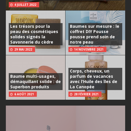
4 JUILLET 2022
Les trésors pour la
Baumes sur mesure : le
peau des cosmétiques
coffret DIY Pousse
solides signés la
pousse prend soin de
Savonnerie du cèdre
notre peau
29 MAI 2022
14 NOVEMBRE 2021
Corps, cheveux, un
Baume multi-usages,
parfum de vacances
démaquillant solide : de
avec l’Huile des îles de
Superbon produits
La Canopée
6 AOÛT 2021
28 FÉVRIER 2021