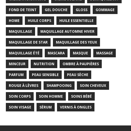
FOND DE TEINT
GEL DOUCHE
GLOSS
GOMMAGE
HOME
HUILE CORPS
HUILE ESSENTIELLE
MAQUILLAGE
MAQUILLAGE AUTOMNE HIVER
MAQUILLAGE DE STAR
MAQUILLAGE DES YEUX
MAQUILLAGE ÉTÉ
MASCARA
MASQUE
MASSAGE
MINCEUR
NUTRITION
OMBRE À PAUPIÈRES
PARFUM
PEAU SENSIBLE
PEAU SÈCHE
ROUGE À LÈVRES
SHAMPOOING
SOIN CHEVEUX
SOIN CORPS
SOIN HOMME
SOINS BÉBÉ
SOIN VISAGE
SÉRUM
VERNIS À ONGLES