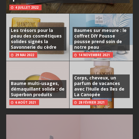
4 JUILLET 2022
Les trésors pour la
Baumes sur mesure : le
peau des cosmétiques
coffret DIY Pousse
solides signés la
pousse prend soin de
Savonnerie du cèdre
notre peau
29 MAI 2022
14 NOVEMBRE 2021
Corps, cheveux, un
Baume multi-usages,
parfum de vacances
démaquillant solide : de
avec l’Huile des îles de
Superbon produits
La Canopée
6 AOÛT 2021
28 FÉVRIER 2021