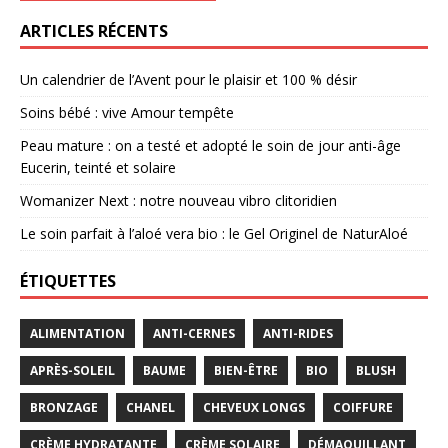
ARTICLES RÉCENTS
Un calendrier de l’Avent pour le plaisir et 100 % désir
Soins bébé : vive Amour tempête
Peau mature : on a testé et adopté le soin de jour anti-âge
Eucerin, teinté et solaire
Womanizer Next : notre nouveau vibro clitoridien
Le soin parfait à l’aloé vera bio : le Gel Originel de NaturAloé
ÉTIQUETTES
ALIMENTATION
ANTI-CERNES
ANTI-RIDES
APRÈS-SOLEIL
BAUME
BIEN-ÊTRE
BIO
BLUSH
BRONZAGE
CHANEL
CHEVEUX LONGS
COIFFURE
CRÈME HYDRATANTE
CRÈME SOLAIRE
DÉMAQUILLANT