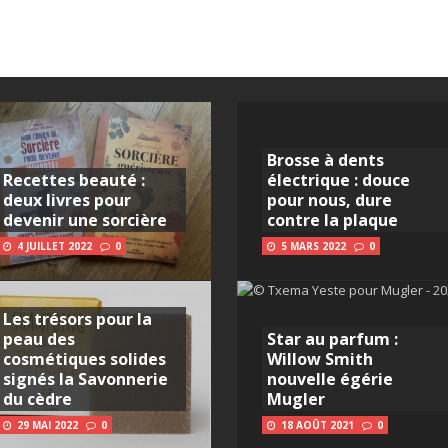
Brosse à dents
Recettes beauté :
électrique : douce
deux livres pour
pour nous, dure
devenir une sorcière
contre la plaque
4 JUILLET 2022
0
5 MARS 2022
0
Les trésors pour la
peau des
Star au parfum :
cosmétiques solides
Willow Smith
signés la Savonnerie
nouvelle égérie
du cèdre
Mugler
29 MAI 2022
0
18 AOÛT 2021
0