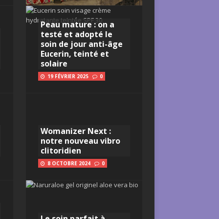
Peau mature : on a
testé et adopté le
soin de jour anti-âge
Eucerin, teinté et
solaire
19 FÉVRIER 2025
0
Womanizer Next :
notre nouveau vibro
clitoridien
8 OCTOBRE 2024
0
Le soin parfait à