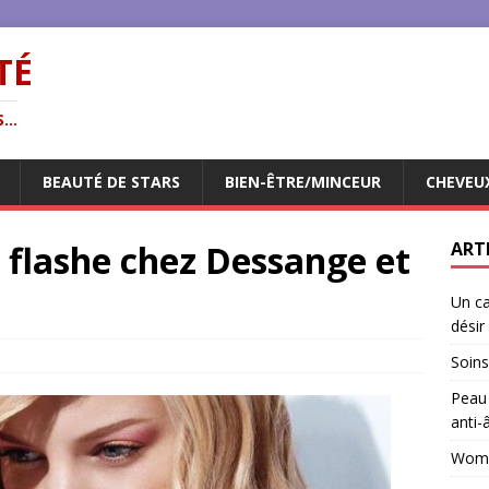
TÉ
...
BEAUTÉ DE STARS
BIEN-ÊTRE/MINCEUR
CHEVEU
a flashe chez Dessange et
ART
Un ca
désir
Soins
Peau 
anti-
Woman