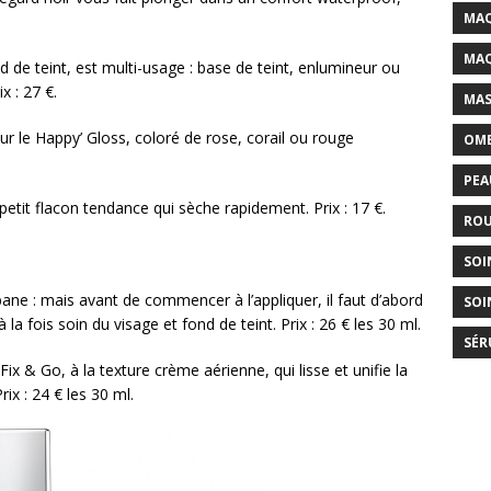
MAQ
MAQ
d de teint, est multi-usage : base de teint, enlumineur ou
x : 27 €.
MAS
 le Happy’ Gloss, coloré de rose, corail ou rouge
OMB
PEA
 petit flacon tendance qui sèche rapidement. Prix : 17 €.
ROU
SOI
ane : mais avant de commencer à l’appliquer, il faut d’abord
SOI
 la fois soin du visage et fond de teint. Prix : 26 € les 30 ml.
SÉR
Fix & Go, à la texture crème aérienne, qui lisse et unifie la
x : 24 € les 30 ml.