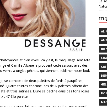
Le so
Natu
ÉTI
ALI
ANT
BIE
CHA
hatoyantes et bien vives : ça y est, le maquillage sent l’été
ssange et Camille Albane le prouvent cette saison, avec des
CRÈ
u vernis à ongles pêchus, qui viennent sublimer notre look.
DÉM
e, se compose de deux palettes de fards à paupières,
GEL
cité. Quatre teintes chacune, ces deux palettes offrent des
mate et trois satinées. L’une se décline dans des tons roses
HO
ix : 47 € la palette.
MAQ
egard noir vous fait plonger dans un confort waterproof,