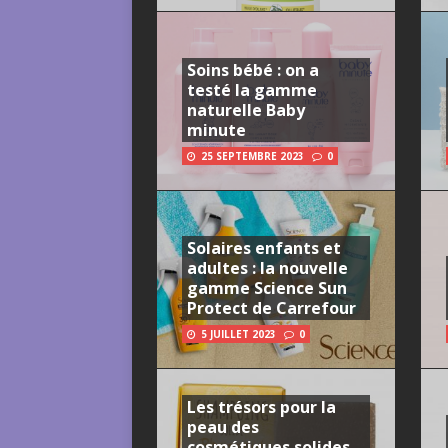
Soins bébé : on a
testé la gamme
naturelle Baby
minute
25 SEPTEMBRE 2023
0
Solaires enfants et
adultes : la nouvelle
gamme Science Sun
Protect de Carrefour
5 JUILLET 2023
0
Les trésors pour la
peau des
cosmétiques solides