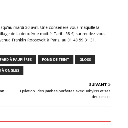
qu’au mardi 30 avril. Une conseillère vous maquille la
llage de la deuxième moitié. Tarif : 58 €, sur rendez-vous.
venue Franklin Roosevelt à Paris, au 01 43 59 31 31.
FARD À PAUPIÈRES
FOND DE TEINT
GLOSS
S À ONGLES
SUIVANT
ait
Épilation : des jambes parfaites avec Babyliss et ses
deux minis