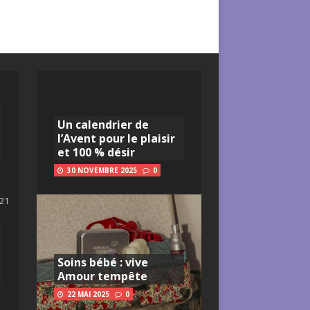
Un calendrier de
l’Avent pour le plaisir
et 100 % désir
30 NOVEMBRE 2025
0
Soins bébé : vive
Amour tempête
22 MAI 2025
0