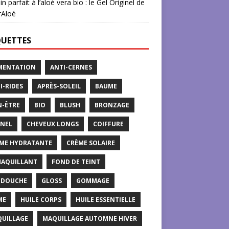
in parfait à l’aloé vera bio : le Gel Originel de
rAloé
QUETTES
MENTATION
ANTI-CERNES
I-RIDES
APRÈS-SOLEIL
BAUME
N-ÊTRE
BIO
BLUSH
BRONZAGE
NEL
CHEVEUX LONGS
COIFFURE
ME HYDRATANTE
CRÈME SOLAIRE
AQUILLANT
FOND DE TEINT
 DOUCHE
GLOSS
GOMMAGE
ME
HUILE CORPS
HUILE ESSENTIELLE
UILLAGE
MAQUILLAGE AUTOMNE HIVER