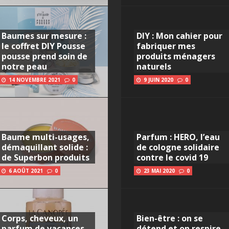
Baumes sur mesure :
DIY : Mon cahier pour
le coffret DIY Pousse
fabriquer mes
pousse prend soin de
produits ménagers
notre peau
naturels
14 NOVEMBRE 2021
0
9 JUIN 2020
0
Baume multi-usages,
Parfum : HERO, l’eau
démaquillant solide :
de cologne solidaire
de Superbon produits
contre le covid 19
6 AOÛT 2021
0
23 MAI 2020
0
Corps, cheveux, un
Bien-être : on se
parfum de vacances
détend et on respire