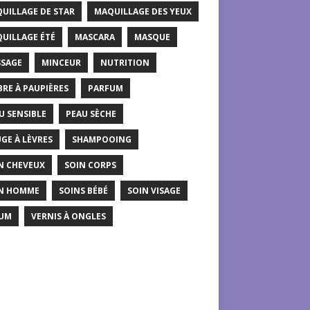
UILLAGE DE STAR
MAQUILLAGE DES YEUX
UILLAGE ÉTÉ
MASCARA
MASQUE
SAGE
MINCEUR
NUTRITION
RE À PAUPIÈRES
PARFUM
U SENSIBLE
PEAU SÈCHE
GE À LÈVRES
SHAMPOOING
N CHEVEUX
SOIN CORPS
N HOMME
SOINS BÉBÉ
SOIN VISAGE
UM
VERNIS À ONGLES