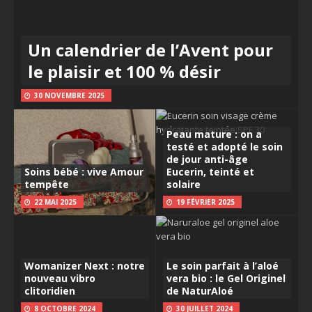
Un calendrier de l’Avent pour
le plaisir et 100 % désir
30 NOVEMBRE 2025
Peau mature : on a
testé et adopté le soin
de jour anti-âge
Soins bébé : vive Amour
Eucerin, teinté et
tempête
solaire
22 MAI 2025
19 FÉVRIER 2025
Womanizer Next : notre
Le soin parfait à l’aloé
nouveau vibro
vera bio : le Gel Originel
clitoridien
de NaturAloé
8 OCTOBRE 2024
30 JUILLET 2024