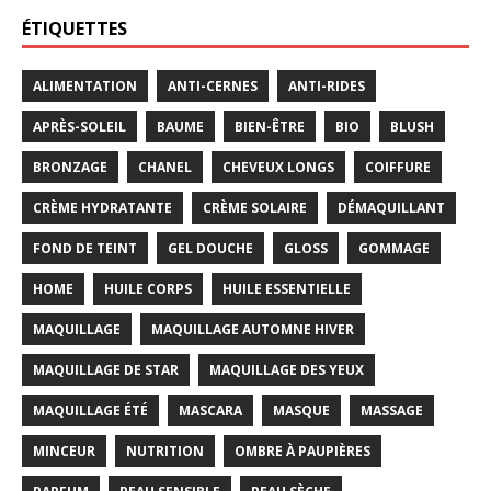
ÉTIQUETTES
ALIMENTATION
ANTI-CERNES
ANTI-RIDES
APRÈS-SOLEIL
BAUME
BIEN-ÊTRE
BIO
BLUSH
BRONZAGE
CHANEL
CHEVEUX LONGS
COIFFURE
CRÈME HYDRATANTE
CRÈME SOLAIRE
DÉMAQUILLANT
FOND DE TEINT
GEL DOUCHE
GLOSS
GOMMAGE
HOME
HUILE CORPS
HUILE ESSENTIELLE
MAQUILLAGE
MAQUILLAGE AUTOMNE HIVER
MAQUILLAGE DE STAR
MAQUILLAGE DES YEUX
MAQUILLAGE ÉTÉ
MASCARA
MASQUE
MASSAGE
MINCEUR
NUTRITION
OMBRE À PAUPIÈRES