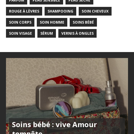
PARFUM
PEAU SENSIBLE
PEAU SÈCHE
ROUGE À LÈVRES
SHAMPOOING
SOIN CHEVEUX
SOIN CORPS
SOIN HOMME
SOINS BÉBÉ
SOIN VISAGE
SÉRUM
VERNIS À ONGLES
Soins bébé : vive Amour
tempête