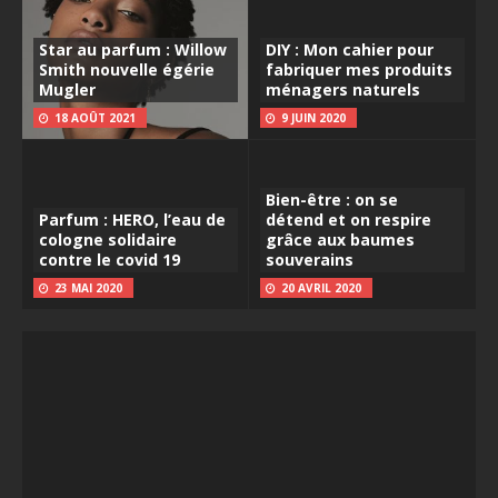
Star au parfum : Willow
DIY : Mon cahier pour
Smith nouvelle égérie
fabriquer mes produits
Mugler
ménagers naturels
18 AOÛT 2021
9 JUIN 2020
Bien-être : on se
Parfum : HERO, l’eau de
détend et on respire
cologne solidaire
grâce aux baumes
contre le covid 19
souverains
23 MAI 2020
20 AVRIL 2020