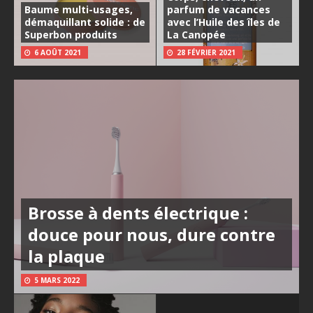
Baume multi-usages,
parfum de vacances
démaquillant solide : de
avec l’Huile des îles de
Superbon produits
La Canopée
6 AOÛT 2021
28 FÉVRIER 2021
Brosse à dents électrique :
douce pour nous, dure contre
la plaque
5 MARS 2022