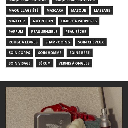
MAQUILLAGE ÉTÉ
MASCARA
MASQUE
MASSAGE
MINCEUR
NUTRITION
OMBRE À PAUPIÈRES
PARFUM
PEAU SENSIBLE
PEAU SÈCHE
ROUGE À LÈVRES
SHAMPOOING
SOIN CHEVEUX
SOIN CORPS
SOIN HOMME
SOINS BÉBÉ
SOIN VISAGE
SÉRUM
VERNIS À ONGLES