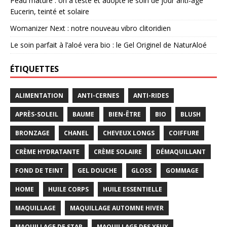
Peau mature : on a testé et adopté le soin de jour anti-âge
Eucerin, teinté et solaire
Womanizer Next : notre nouveau vibro clitoridien
Le soin parfait à l’aloé vera bio : le Gel Originel de NaturAloé
ÉTIQUETTES
ALIMENTATION
ANTI-CERNES
ANTI-RIDES
APRÈS-SOLEIL
BAUME
BIEN-ÊTRE
BIO
BLUSH
BRONZAGE
CHANEL
CHEVEUX LONGS
COIFFURE
CRÈME HYDRATANTE
CRÈME SOLAIRE
DÉMAQUILLANT
FOND DE TEINT
GEL DOUCHE
GLOSS
GOMMAGE
HOME
HUILE CORPS
HUILE ESSENTIELLE
MAQUILLAGE
MAQUILLAGE AUTOMNE HIVER
MAQUILLAGE DE STAR
MAQUILLAGE DES YEUX