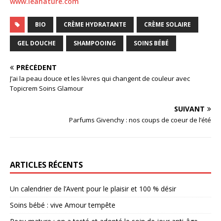
www.leanature.com
BIO
CRÈME HYDRATANTE
CRÈME SOLAIRE
GEL DOUCHE
SHAMPOOING
SOINS BÉBÉ
PRÉCÉDENT
J’ai la peau douce et les lèvres qui changent de couleur avec
Topicrem Soins Glamour
SUIVANT
Parfums Givenchy : nos coups de coeur de l’été
ARTICLES RÉCENTS
Un calendrier de l’Avent pour le plaisir et 100 % désir
Soins bébé : vive Amour tempête