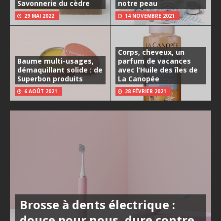
Savonnerie du cèdre
notre peau
29 MAI 2022
14 NOVEMBRE 2021
Corps, cheveux, un
Baume multi-usages,
parfum de vacances
démaquillant solide : de
avec l’Huile des îles de
Superbon produits
La Canopée
6 AOÛT 2021
28 FÉVRIER 2021
Brosse à dents électrique :
douce pour nous, dure contre