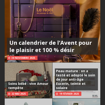
Un calendrier de l’Avent pour
le plaisir et 100 % désir
30 NOVEMBRE 2025
Peau mature : on a
testé et adopté le soin
de jour anti-âge
Soins bébé : vive Amour
Eucerin, teinté et
tempête
solaire
22 MAI 2025
19 FÉVRIER 2025