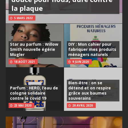
la plaque
5 MARS 2022
Star au parfum : Willow
DIY : Mon cahier pour
Smith nouvelle égérie
fabriquer mes produits
Mugler
ménagers naturels
18 AOÛT 2021
9 JUIN 2020
Bien-être : on se
Parfum : HERO, l’eau de
détend et on respire
cologne solidaire
grâce aux baumes
contre le covid 19
souverains
23 MAI 2020
20 AVRIL 2020