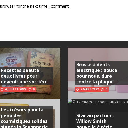
 browser for the next time I comment.
Brosse à dents
Recettes beauté :
électrique : douce
deux livres pour
pour nous, dure
devenir une sorcière
contre la plaque
4 JUILLET 2022
0
5 MARS 2022
0
Les trésors pour la
peau des
Star au parfum :
cosmétiques solides
Willow Smith
signés la Savonnerie
nouvelle égérie