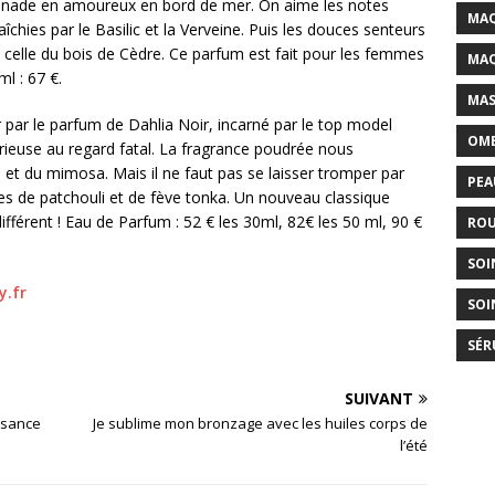
enade en amoureux en bord de mer. On aime les notes
MAQ
raîchies par le Basilic et la Verveine. Puis les douces senteurs
d, celle du bois de Cèdre. Ce parfum est fait pour les femmes
MAQ
ml : 67 €.
MAS
 par le parfum de Dahlia Noir, incarné par le top model
OMB
rieuse au regard fatal. La fragrance poudrée nous
is et du mimosa. Mais il ne faut pas se laisser tromper par
PEA
es de patchouli et de fève tonka. Un nouveau classique
ifférent ! Eau de Parfum : 52 € les 30ml, 82€ les 50 ml, 90 €
ROU
SOI
.fr
SOI
SÉR
SUIVANT
ssance
Je sublime mon bronzage avec les huiles corps de
l’été