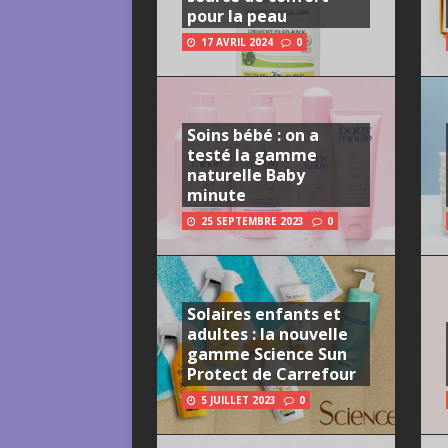
pour la peau
17 AVRIL 2024
0
Soins bébé : on a
testé la gamme
naturelle Baby
minute
25 SEPTEMBRE 2023
0
Solaires enfants et
adultes : la nouvelle
gamme Science Sun
Protect de Carrefour
5 JUILLET 2023
0