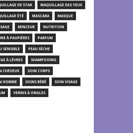
UILLAGE DE STAR
MAQUILLAGE DES YEUX
UILLAGE ÉTÉ
MASCARA
MASQUE
SAGE
MINCEUR
NUTRITION
RE À PAUPIÈRES
PARFUM
U SENSIBLE
PEAU SÈCHE
GE À LÈVRES
SHAMPOOING
N CHEVEUX
SOIN CORPS
N HOMME
SOINS BÉBÉ
SOIN VISAGE
UM
VERNIS À ONGLES