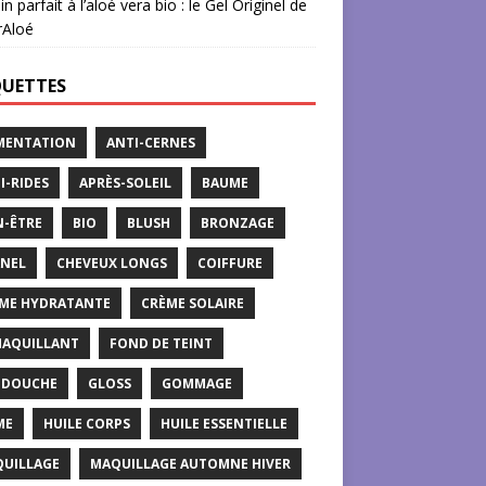
in parfait à l’aloé vera bio : le Gel Originel de
rAloé
QUETTES
MENTATION
ANTI-CERNES
I-RIDES
APRÈS-SOLEIL
BAUME
N-ÊTRE
BIO
BLUSH
BRONZAGE
NEL
CHEVEUX LONGS
COIFFURE
ME HYDRATANTE
CRÈME SOLAIRE
AQUILLANT
FOND DE TEINT
 DOUCHE
GLOSS
GOMMAGE
ME
HUILE CORPS
HUILE ESSENTIELLE
UILLAGE
MAQUILLAGE AUTOMNE HIVER