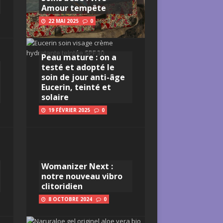
Amour tempête
22 MAI 2025
0
Peau mature : on a
testé et adopté le
soin de jour anti-âge
Eucerin, teinté et
solaire
19 FÉVRIER 2025
0
Womanizer Next :
notre nouveau vibro
clitoridien
8 OCTOBRE 2024
0