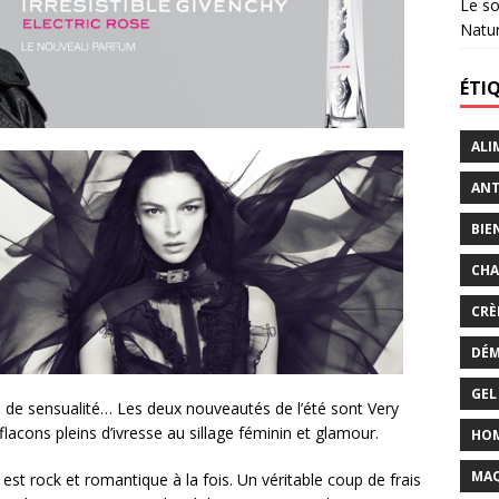
Le so
Natu
ÉTI
ALI
ANT
BIE
CHA
CRÈ
DÉM
GEL
e de sensualité… Les deux nouveautés de l’été sont Very
 flacons pleins d’ivresse au sillage féminin et glamour.
HO
MAQ
, est rock et romantique à la fois. Un véritable coup de frais