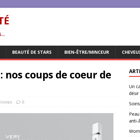
TÉ
...
BEAUTÉ DE STARS
BIEN-ÊTRE/MINCEUR
CHEVEU
: nos coups de coeur de
ART
Un ca
désir
e/corps
0
Soins
Peau 
anti-
Woman