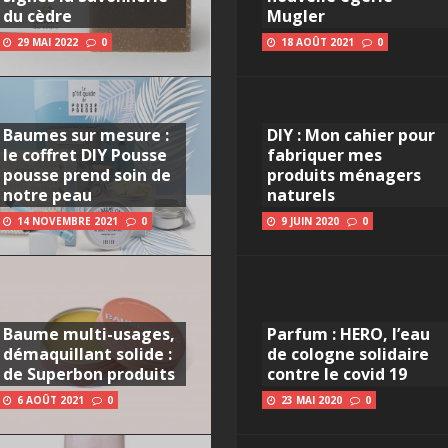
du cèdre
Mugler
29 MAI 2022
0
18 AOÛT 2021
0
Baumes sur mesure :
DIY : Mon cahier pour
le coffret DIY Pousse
fabriquer mes
pousse prend soin de
produits ménagers
notre peau
naturels
14 NOVEMBRE 2021
0
9 JUIN 2020
0
Baume multi-usages,
Parfum : HERO, l’eau
démaquillant solide :
de cologne solidaire
de Superbon produits
contre le covid 19
6 AOÛT 2021
0
23 MAI 2020
0