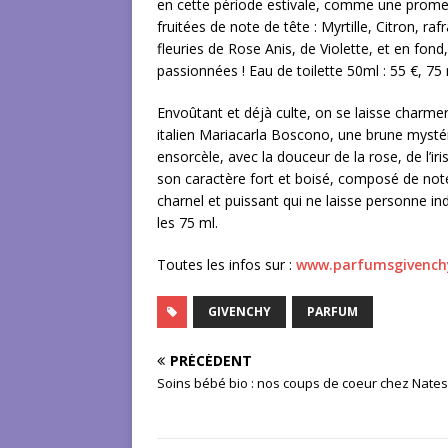
en cette période estivale, comme une prom
fruitées de note de tête : Myrtille, Citron, raf
fleuries de Rose Anis, de Violette, et en fon
passionnées ! Eau de toilette 50ml : 55 €, 75 
Envoûtant et déjà culte, on se laisse charmer
italien Mariacarla Boscono, une brune mysté
ensorcèle, avec la douceur de la rose, de l’ir
son caractère fort et boisé, composé de not
charnel et puissant qui ne laisse personne ind
les 75 ml.
Toutes les infos sur :
www.parfumsgivenchy
GIVENCHY
PARFUM
PRÉCÉDENT
Soins bébé bio : nos coups de coeur chez Nate