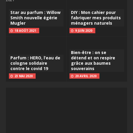
Star au parfum : Willow
DIY : Mon cahier pour
Smith nouvelle égérie
fabriquer mes produits
Mugler
ménagers naturels
18 AOÛT 2021
9 JUIN 2020
Bien-être : on se
Parfum : HERO, l’eau de
détend et on respire
cologne solidaire
grâce aux baumes
contre le covid 19
souverains
23 MAI 2020
20 AVRIL 2020