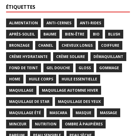
ÉTIQUETTES
ALIMENTATION
ANTI-CERNES
ANTI-RIDES
APRÈS-SOLEIL
BAUME
BIEN-ÊTRE
BIO
BLUSH
BRONZAGE
CHANEL
CHEVEUX LONGS
COIFFURE
CRÈME HYDRATANTE
CRÈME SOLAIRE
DÉMAQUILLANT
FOND DE TEINT
GEL DOUCHE
GLOSS
GOMMAGE
HOME
HUILE CORPS
HUILE ESSENTIELLE
MAQUILLAGE
MAQUILLAGE AUTOMNE HIVER
MAQUILLAGE DE STAR
MAQUILLAGE DES YEUX
MAQUILLAGE ÉTÉ
MASCARA
MASQUE
MASSAGE
MINCEUR
NUTRITION
OMBRE À PAUPIÈRES
PARFUM
PEAU SENSIBLE
PEAU SÈCHE