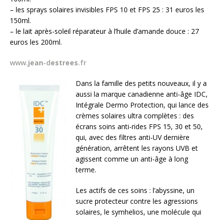
– les sprays solaires invisibles FPS 10 et FPS 25 : 31 euros les
150ml.
– le lait après-soleil réparateur à l’huile d’amande douce : 27
euros les 200ml.
www.
jean
-d
estrees
.fr
Dans la famille des petits nouveaux, il y a
aussi la marque canadienne anti-âge IDC,
Intégrale Dermo Protection, qui lance des
crèmes solaires ultra complètes : des
écrans soins anti-rides FPS 15, 30 et 50,
qui, avec des filtres anti-UV dernière
génération, arrêtent les rayons UVB et
agissent comme un anti-âge à long
terme.
Les actifs de ces soins : l’abyssine, un
sucre protecteur contre les agressions
solaires, le symhelios, une molécule qui