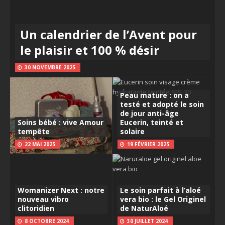
Un calendrier de l’Avent pour
le plaisir et 100 % désir
30 NOVEMBRE 2025
Peau mature : on a
testé et adopté le soin
de jour anti-âge
Soins bébé : vive Amour
Eucerin, teinté et
tempête
solaire
22 MAI 2025
19 FÉVRIER 2025
Womanizer Next : notre
Le soin parfait à l’aloé
nouveau vibro
vera bio : le Gel Originel
clitoridien
de NaturAloé
8 OCTOBRE 2024
30 JUILLET 2024