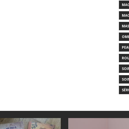
MAQ
MAQ
MAS
OMB
PEA
ROU
SOI
SOI
SÉR