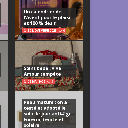
Un calendrier de
l’Avent pour le plaisir
et 100 % désir
30 NOVEMBRE 2025
0
Soins bébé : vive
Amour tempête
22 MAI 2025
0
Peau mature : on a
testé et adopté le
soin de jour anti-âge
Eucerin, teinté et
solaire