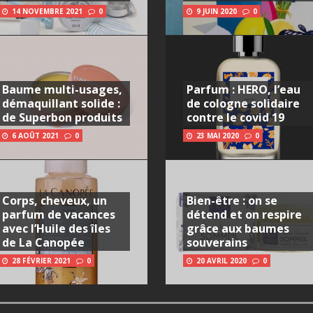
14 NOVEMBRE 2021
0
9 JUIN 2020
0
Baume multi-usages,
Parfum : HERO, l’eau
démaquillant solide :
de cologne solidaire
de Superbon produits
contre le covid 19
6 AOÛT 2021
0
23 MAI 2020
0
Corps, cheveux, un
Bien-être : on se
parfum de vacances
détend et on respire
avec l’Huile des îles
grâce aux baumes
de La Canopée
souverains
28 FÉVRIER 2021
0
20 AVRIL 2020
0