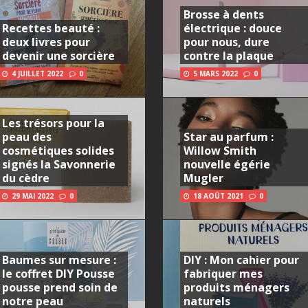
Brosse à dents
Recettes beauté :
électrique : douce
deux livres pour
pour nous, dure
devenir une sorcière
contre la plaque
4 JUILLET 2022
0
5 MARS 2022
0
Les trésors pour la
peau des
Star au parfum :
cosmétiques solides
Willow Smith
signés la Savonnerie
nouvelle égérie
du cèdre
Mugler
29 MAI 2022
0
18 AOÛT 2021
0
Baumes sur mesure :
DIY : Mon cahier pour
le coffret DIY Pousse
fabriquer mes
pousse prend soin de
produits ménagers
notre peau
naturels