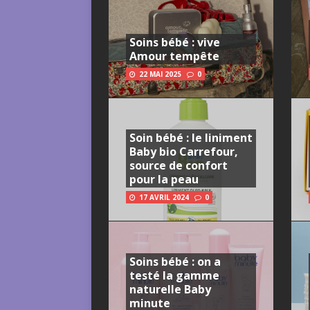
Soins bébé : vive
Amour tempête
22 MAI 2025
0
Soin bébé : le liniment
Baby bio Carrefour,
source de confort
pour la peau
17 AVRIL 2024
0
Soins bébé : on a
testé la gamme
naturelle Baby
minute