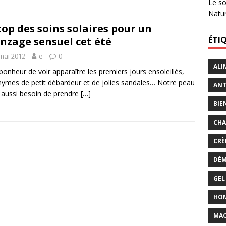
Le so
Natu
top des soins solaires pour un
ÉTI
nzage sensuel cet été
mai 2012
e
0
ALI
bonheur de voir apparaître les premiers jours ensoleillés,
ymes de petit débardeur et de jolies sandales… Notre peau
ANT
e aussi besoin de prendre
[…]
BIE
CHA
CRÈ
DÉM
GEL
HO
MAQ