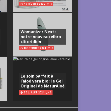
19 FÉVRIER 2025
0
Womanizer Next :
notre nouveau vibro
clitoridien
8 OCTOBRE 2024
0
Le soin parfait à
l’aloé vera bio : le Gel
Originel de NaturAloé
30 JUILLET 2024
0