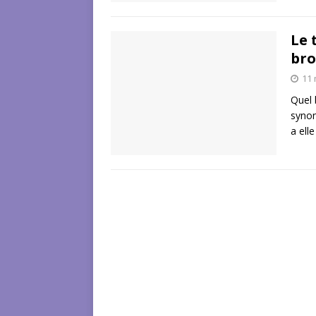
Le 
bro
11 
Quel 
synon
a ell