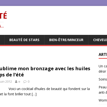
TÉ
...
BEAUTÉ DE STARS
BIEN-ÊTRE/MINCEUR
CHEVEU
ART
Un ca
sublime mon bronzage avec les huiles
désir
ps de l’été
Soins
juin 2012
e
0
Peau 
i un cocktail d’huiles de beauté qui fondent sur la
anti-
et la font briller tout
[…]
Woman