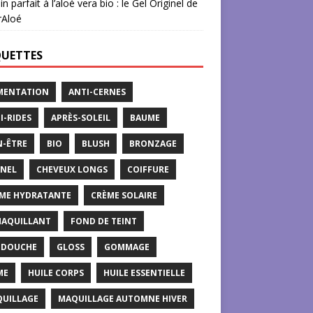
in parfait à l’aloé vera bio : le Gel Originel de
rAloé
QUETTES
MENTATION
ANTI-CERNES
I-RIDES
APRÈS-SOLEIL
BAUME
N-ÊTRE
BIO
BLUSH
BRONZAGE
NEL
CHEVEUX LONGS
COIFFURE
ME HYDRATANTE
CRÈME SOLAIRE
AQUILLANT
FOND DE TEINT
 DOUCHE
GLOSS
GOMMAGE
ME
HUILE CORPS
HUILE ESSENTIELLE
UILLAGE
MAQUILLAGE AUTOMNE HIVER