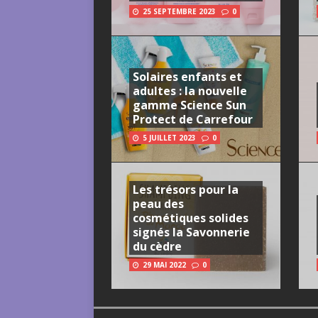
25 SEPTEMBRE 2023
0
Solaires enfants et
adultes : la nouvelle
gamme Science Sun
Protect de Carrefour
5 JUILLET 2023
0
Les trésors pour la
peau des
cosmétiques solides
signés la Savonnerie
du cèdre
29 MAI 2022
0