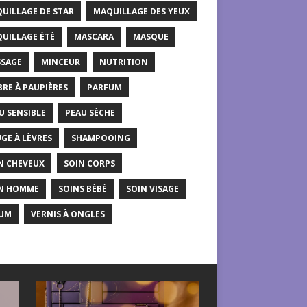
UILLAGE DE STAR
MAQUILLAGE DES YEUX
UILLAGE ÉTÉ
MASCARA
MASQUE
SAGE
MINCEUR
NUTRITION
RE À PAUPIÈRES
PARFUM
U SENSIBLE
PEAU SÈCHE
GE À LÈVRES
SHAMPOOING
N CHEVEUX
SOIN CORPS
N HOMME
SOINS BÉBÉ
SOIN VISAGE
UM
VERNIS À ONGLES