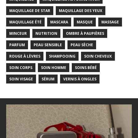
MAQUILLAGE DE STAR
MAQUILLAGE DES YEUX
MAQUILLAGE ÉTÉ
MASCARA
MASQUE
MASSAGE
MINCEUR
NUTRITION
OMBRE À PAUPIÈRES
PARFUM
PEAU SENSIBLE
PEAU SÈCHE
ROUGE À LÈVRES
SHAMPOOING
SOIN CHEVEUX
SOIN CORPS
SOIN HOMME
SOINS BÉBÉ
SOIN VISAGE
SÉRUM
VERNIS À ONGLES