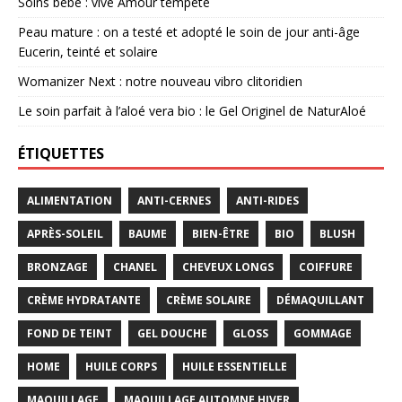
Soins bébé : vive Amour tempête
Peau mature : on a testé et adopté le soin de jour anti-âge
Eucerin, teinté et solaire
Womanizer Next : notre nouveau vibro clitoridien
Le soin parfait à l’aloé vera bio : le Gel Originel de NaturAloé
ÉTIQUETTES
ALIMENTATION
ANTI-CERNES
ANTI-RIDES
APRÈS-SOLEIL
BAUME
BIEN-ÊTRE
BIO
BLUSH
BRONZAGE
CHANEL
CHEVEUX LONGS
COIFFURE
CRÈME HYDRATANTE
CRÈME SOLAIRE
DÉMAQUILLANT
FOND DE TEINT
GEL DOUCHE
GLOSS
GOMMAGE
HOME
HUILE CORPS
HUILE ESSENTIELLE
MAQUILLAGE
MAQUILLAGE AUTOMNE HIVER