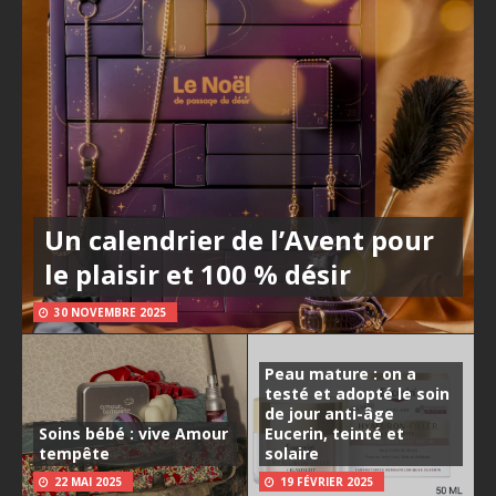
Un calendrier de l’Avent pour
le plaisir et 100 % désir
30 NOVEMBRE 2025
Peau mature : on a
testé et adopté le soin
de jour anti-âge
Soins bébé : vive Amour
Eucerin, teinté et
tempête
solaire
22 MAI 2025
19 FÉVRIER 2025