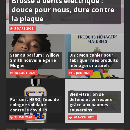
Brosse à dents électrique :
douce pour nous, dure contre
la plaque
5 MARS 2022
Star au parfum : Willow
DIY : Mon cahier pour
Smith nouvelle égérie
fabriquer mes produits
Mugler
ménagers naturels
18 AOÛT 2021
9 JUIN 2020
Bien-être : on se
Parfum : HERO, l’eau de
détend et on respire
cologne solidaire
grâce aux baumes
contre le covid 19
souverains
23 MAI 2020
20 AVRIL 2020