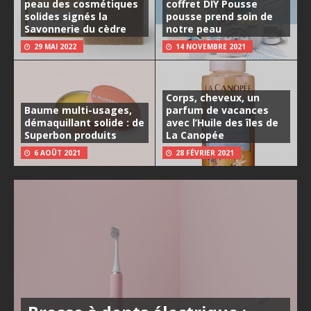
peau des cosmétiques
coffret DIY Pousse
solides signés la
pousse prend soin de
Savonnerie du cèdre
notre peau
29 MAI 2022
14 NOVEMBRE 2021
Corps, cheveux, un
Baume multi-usages,
parfum de vacances
démaquillant solide : de
avec l’Huile des îles de
Superbon produits
La Canopée
6 AOÛT 2021
28 FÉVRIER 2021