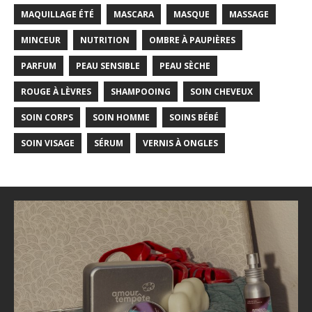
MAQUILLAGE ÉTÉ
MASCARA
MASQUE
MASSAGE
MINCEUR
NUTRITION
OMBRE À PAUPIÈRES
PARFUM
PEAU SENSIBLE
PEAU SÈCHE
ROUGE À LÈVRES
SHAMPOOING
SOIN CHEVEUX
SOIN CORPS
SOIN HOMME
SOINS BÉBÉ
SOIN VISAGE
SÉRUM
VERNIS À ONGLES