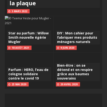
la plaque
5 MARS 2022
Star au parfum : Willow
DIY : Mon cahier pour
Smith nouvelle égérie
fabriquer mes produits
Mugler
ménagers naturels
18 AOÛT 2021
9 JUIN 2020
Bien-être : on se
Parfum : HERO, l’eau de
détend et on respire
cologne solidaire
grâce aux baumes
contre le covid 19
souverains
23 MAI 2020
20 AVRIL 2020