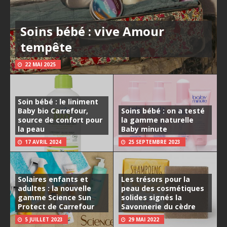
Soins bébé : vive Amour
tempête
22 MAI 2025
Soin bébé : le liniment
Baby bio Carrefour,
Soins bébé : on a testé
source de confort pour
la gamme naturelle
la peau
Baby minute
17 AVRIL 2024
25 SEPTEMBRE 2023
Solaires enfants et
Les trésors pour la
adultes : la nouvelle
peau des cosmétiques
gamme Science Sun
solides signés la
Protect de Carrefour
Savonnerie du cèdre
5 JUILLET 2023
29 MAI 2022