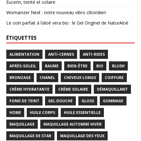
Eucerin, teinté et solaire
Womanizer Next : notre nouveau vibro clitoridien
Le soin parfait à l’aloé vera bio : le Gel Originel de NaturAloé
ÉTIQUETTES
ALIMENTATION
ANTI-CERNES
ANTI-RIDES
APRÈS-SOLEIL
BAUME
BIEN-ÊTRE
BIO
BLUSH
BRONZAGE
CHANEL
CHEVEUX LONGS
COIFFURE
CRÈME HYDRATANTE
CRÈME SOLAIRE
DÉMAQUILLANT
FOND DE TEINT
GEL DOUCHE
GLOSS
GOMMAGE
HOME
HUILE CORPS
HUILE ESSENTIELLE
MAQUILLAGE
MAQUILLAGE AUTOMNE HIVER
MAQUILLAGE DE STAR
MAQUILLAGE DES YEUX