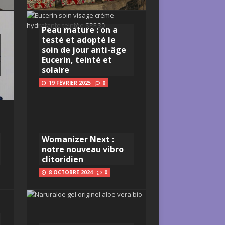
Peau mature : on a
testé et adopté le
soin de jour anti-âge
Eucerin, teinté et
solaire
19 FÉVRIER 2025
0
Womanizer Next :
notre nouveau vibro
clitoridien
8 OCTOBRE 2024
0