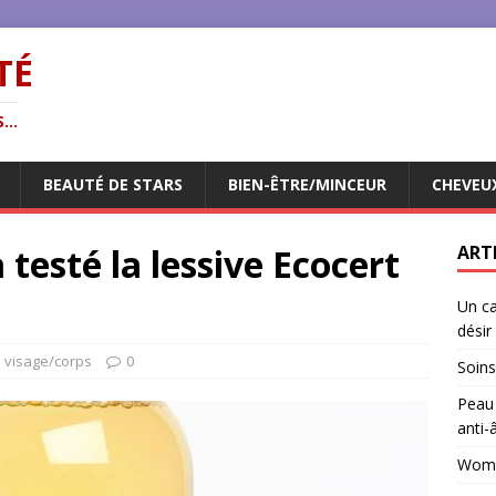
TÉ
...
BEAUTÉ DE STARS
BIEN-ÊTRE/MINCEUR
CHEVEU
 testé la lessive Ecocert
ART
Un ca
désir
 visage/corps
0
Soins
Peau 
anti-
Woman