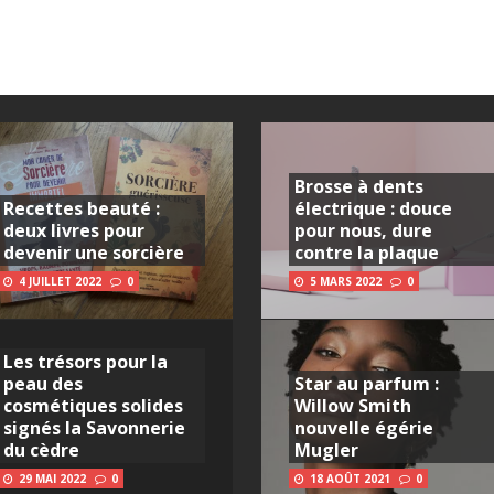
Brosse à dents
Recettes beauté :
électrique : douce
deux livres pour
pour nous, dure
devenir une sorcière
contre la plaque
4 JUILLET 2022
0
5 MARS 2022
0
Les trésors pour la
peau des
Star au parfum :
cosmétiques solides
Willow Smith
signés la Savonnerie
nouvelle égérie
du cèdre
Mugler
29 MAI 2022
0
18 AOÛT 2021
0