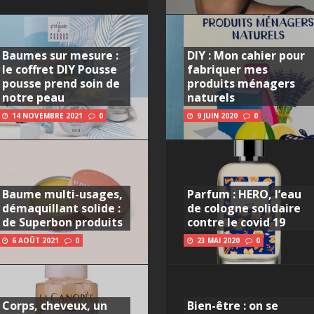
Baumes sur mesure :
DIY : Mon cahier pour
le coffret DIY Pousse
fabriquer mes
pousse prend soin de
produits ménagers
notre peau
naturels
14 NOVEMBRE 2021
0
9 JUIN 2020
0
Baume multi-usages,
Parfum : HERO, l’eau
démaquillant solide :
de cologne solidaire
de Superbon produits
contre le covid 19
6 AOÛT 2021
0
23 MAI 2020
0
Corps, cheveux, un
Bien-être : on se