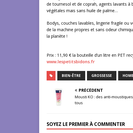
de tournesol et de coprah, agents lavants à b
végétales mais sans huile de palme…
Bodys, couches lavables, lingerie fragile ou 
de la machine propres et sans odeur chimique
la planète !
Prix : 11,90 € la bouteille d’un litre en PET r
www.lespetitsbidons.fr
BIEN-ÊTRE
GROSSESSE
HOM
PRÉCÉDENT
Mousti KO : des anti-moustique
tous
SOYEZ LE PREMIER À COMMENTER