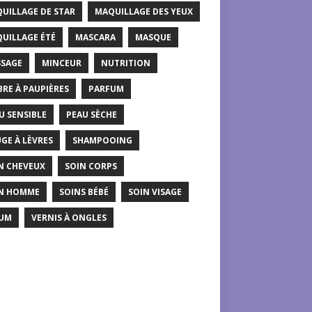
UILLAGE DE STAR
MAQUILLAGE DES YEUX
UILLAGE ÉTÉ
MASCARA
MASQUE
SAGE
MINCEUR
NUTRITION
RE À PAUPIÈRES
PARFUM
U SENSIBLE
PEAU SÈCHE
GE À LÈVRES
SHAMPOOING
N CHEVEUX
SOIN CORPS
N HOMME
SOINS BÉBÉ
SOIN VISAGE
UM
VERNIS À ONGLES