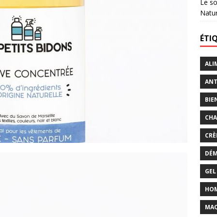
Le so
Natu
ÉTI
ALI
ANT
BIE
CHA
CRÈ
DÉM
GEL
HO
MAQ