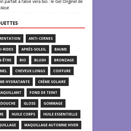
in parfait à l’aloé vera bio : le Gel Originel de
rAloé
QUETTES
MENTATION
ANTI-CERNES
I-RIDES
APRÈS-SOLEIL
BAUME
N-ÊTRE
BIO
BLUSH
BRONZAGE
NEL
CHEVEUX LONGS
COIFFURE
ME HYDRATANTE
CRÈME SOLAIRE
AQUILLANT
FOND DE TEINT
 DOUCHE
GLOSS
GOMMAGE
ME
HUILE CORPS
HUILE ESSENTIELLE
UILLAGE
MAQUILLAGE AUTOMNE HIVER