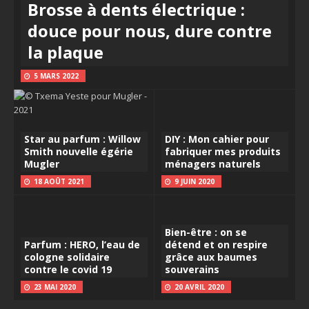
Brosse à dents électrique :
douce pour nous, dure contre
la plaque
5 MARS 2022
Star au parfum : Willow
DIY : Mon cahier pour
Smith nouvelle égérie
fabriquer mes produits
Mugler
ménagers naturels
18 AOÛT 2021
9 JUIN 2020
Bien-être : on se
Parfum : HERO, l’eau de
détend et on respire
cologne solidaire
grâce aux baumes
contre le covid 19
souverains
23 MAI 2020
20 AVRIL 2020