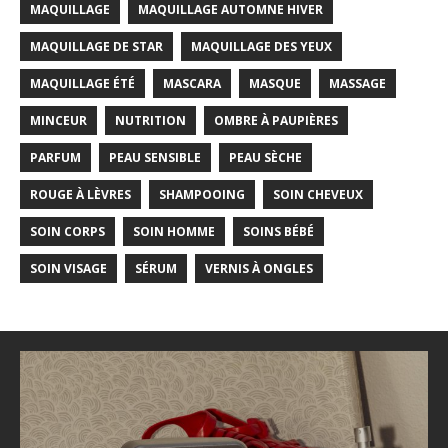
MAQUILLAGE
MAQUILLAGE AUTOMNE HIVER
MAQUILLAGE DE STAR
MAQUILLAGE DES YEUX
MAQUILLAGE ÉTÉ
MASCARA
MASQUE
MASSAGE
MINCEUR
NUTRITION
OMBRE À PAUPIÈRES
PARFUM
PEAU SENSIBLE
PEAU SÈCHE
ROUGE À LÈVRES
SHAMPOOING
SOIN CHEVEUX
SOIN CORPS
SOIN HOMME
SOINS BÉBÉ
SOIN VISAGE
SÉRUM
VERNIS À ONGLES