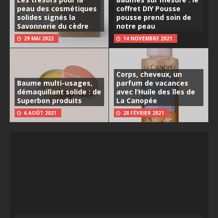
peau des cosmétiques
coffret DIY Pousse
solides signés la
pousse prend soin de
Savonnerie du cèdre
notre peau
29 MAI 2022
14 NOVEMBRE 2021
Corps, cheveux, un
Baume multi-usages,
parfum de vacances
démaquillant solide : de
avec l’Huile des îles de
Superbon produits
La Canopée
6 AOÛT 2021
28 FÉVRIER 2021