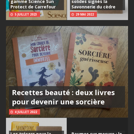
gamme Science Sun
solides signés la
Protect de Carrefour
Savonnerie du cèdre
5 JUILLET 2023
29 MAI 2022
Recettes beauté : deux livres
pour devenir une sorcière
4 JUILLET 2022
Les trésors pour la
Baumes sur mesure : le