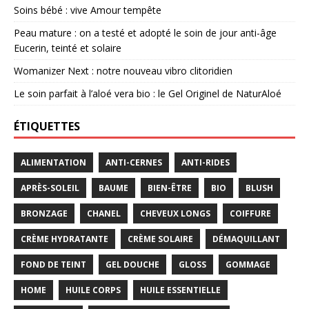
Soins bébé : vive Amour tempête
Peau mature : on a testé et adopté le soin de jour anti-âge
Eucerin, teinté et solaire
Womanizer Next : notre nouveau vibro clitoridien
Le soin parfait à l’aloé vera bio : le Gel Originel de NaturAloé
ÉTIQUETTES
ALIMENTATION
ANTI-CERNES
ANTI-RIDES
APRÈS-SOLEIL
BAUME
BIEN-ÊTRE
BIO
BLUSH
BRONZAGE
CHANEL
CHEVEUX LONGS
COIFFURE
CRÈME HYDRATANTE
CRÈME SOLAIRE
DÉMAQUILLANT
FOND DE TEINT
GEL DOUCHE
GLOSS
GOMMAGE
HOME
HUILE CORPS
HUILE ESSENTIELLE