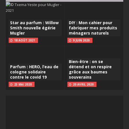
Star au parfum : Willow
DIY : Mon cahier pour
Smith nouvelle égérie
fabriquer mes produits
Mugler
ménagers naturels
18 AOÛT 2021
9 JUIN 2020
Bien-être : on se
Parfum : HERO, l’eau de
détend et on respire
cologne solidaire
grâce aux baumes
contre le covid 19
souverains
23 MAI 2020
20 AVRIL 2020