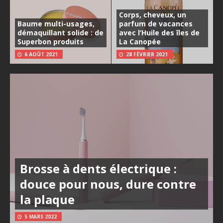
Corps, cheveux, un
Baume multi-usages,
parfum de vacances
démaquillant solide : de
avec l’Huile des îles de
Superbon produits
La Canopée
6 AOÛT 2021
28 FÉVRIER 2021
Brosse à dents électrique :
douce pour nous, dure contre
la plaque
5 MARS 2022