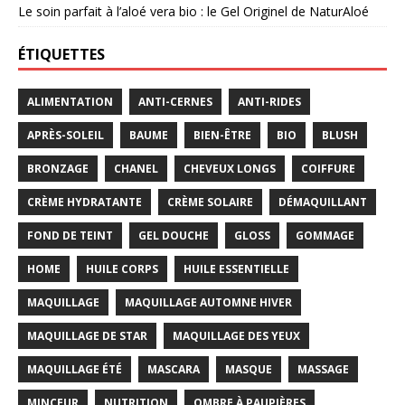
Le soin parfait à l’aloé vera bio : le Gel Originel de NaturAloé
ÉTIQUETTES
ALIMENTATION
ANTI-CERNES
ANTI-RIDES
APRÈS-SOLEIL
BAUME
BIEN-ÊTRE
BIO
BLUSH
BRONZAGE
CHANEL
CHEVEUX LONGS
COIFFURE
CRÈME HYDRATANTE
CRÈME SOLAIRE
DÉMAQUILLANT
FOND DE TEINT
GEL DOUCHE
GLOSS
GOMMAGE
HOME
HUILE CORPS
HUILE ESSENTIELLE
MAQUILLAGE
MAQUILLAGE AUTOMNE HIVER
MAQUILLAGE DE STAR
MAQUILLAGE DES YEUX
MAQUILLAGE ÉTÉ
MASCARA
MASQUE
MASSAGE
MINCEUR
NUTRITION
OMBRE À PAUPIÈRES