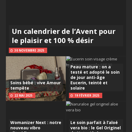
Un calendrier de l’Avent pour
le plaisir et 100 % désir
30 NOVEMBRE 2025
Peau mature : on a
testé et adopté le soin
de jour anti-âge
Soins bébé : vive Amour
Eucerin, teinté et
tempête
solaire
22 MAI 2025
19 FÉVRIER 2025
Womanizer Next : notre
Le soin parfait à l’aloé
nouveau vibro
vera bio : le Gel Originel