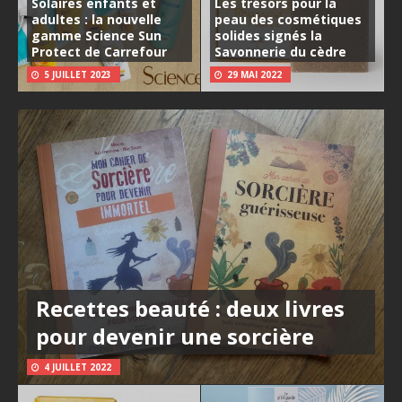
Solaires enfants et
Les trésors pour la
adultes : la nouvelle
peau des cosmétiques
gamme Science Sun
solides signés la
Protect de Carrefour
Savonnerie du cèdre
5 JUILLET 2023
29 MAI 2022
Recettes beauté : deux livres
pour devenir une sorcière
4 JUILLET 2022