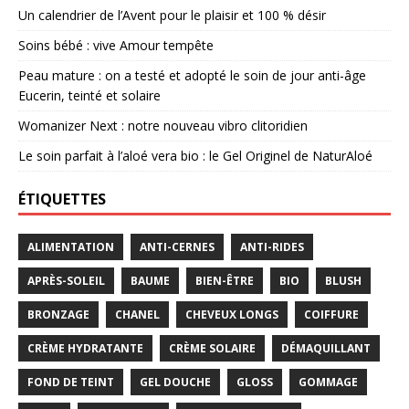
Un calendrier de l’Avent pour le plaisir et 100 % désir
Soins bébé : vive Amour tempête
Peau mature : on a testé et adopté le soin de jour anti-âge
Eucerin, teinté et solaire
Womanizer Next : notre nouveau vibro clitoridien
Le soin parfait à l’aloé vera bio : le Gel Originel de NaturAloé
ÉTIQUETTES
ALIMENTATION
ANTI-CERNES
ANTI-RIDES
APRÈS-SOLEIL
BAUME
BIEN-ÊTRE
BIO
BLUSH
BRONZAGE
CHANEL
CHEVEUX LONGS
COIFFURE
CRÈME HYDRATANTE
CRÈME SOLAIRE
DÉMAQUILLANT
FOND DE TEINT
GEL DOUCHE
GLOSS
GOMMAGE