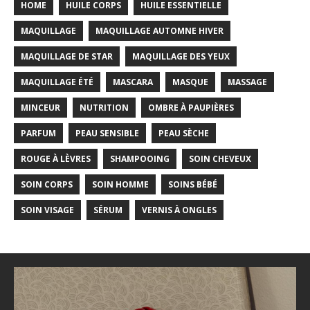
HOME
HUILE CORPS
HUILE ESSENTIELLE
MAQUILLAGE
MAQUILLAGE AUTOMNE HIVER
MAQUILLAGE DE STAR
MAQUILLAGE DES YEUX
MAQUILLAGE ÉTÉ
MASCARA
MASQUE
MASSAGE
MINCEUR
NUTRITION
OMBRE À PAUPIÈRES
PARFUM
PEAU SENSIBLE
PEAU SÈCHE
ROUGE À LÈVRES
SHAMPOOING
SOIN CHEVEUX
SOIN CORPS
SOIN HOMME
SOINS BÉBÉ
SOIN VISAGE
SÉRUM
VERNIS À ONGLES