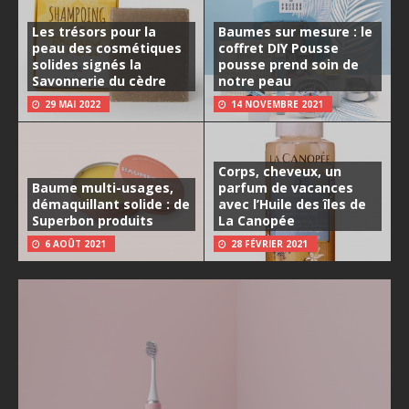
Les trésors pour la
Baumes sur mesure : le
peau des cosmétiques
coffret DIY Pousse
solides signés la
pousse prend soin de
Savonnerie du cèdre
notre peau
29 MAI 2022
14 NOVEMBRE 2021
Corps, cheveux, un
Baume multi-usages,
parfum de vacances
démaquillant solide : de
avec l’Huile des îles de
Superbon produits
La Canopée
6 AOÛT 2021
28 FÉVRIER 2021