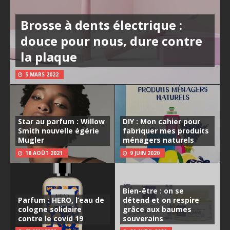
Brosse à dents électrique :
douce pour nous, dure contre
la plaque
5 MARS 2022
Star au parfum : Willow
DIY : Mon cahier pour
Smith nouvelle égérie
fabriquer mes produits
Mugler
ménagers naturels
18 AOÛT 2021
9 JUIN 2020
Bien-être : on se
Parfum : HERO, l’eau de
détend et on respire
cologne solidaire
grâce aux baumes
contre le covid 19
souverains