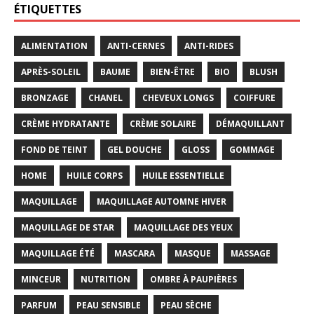
ÉTIQUETTES
ALIMENTATION
ANTI-CERNES
ANTI-RIDES
APRÈS-SOLEIL
BAUME
BIEN-ÊTRE
BIO
BLUSH
BRONZAGE
CHANEL
CHEVEUX LONGS
COIFFURE
CRÈME HYDRATANTE
CRÈME SOLAIRE
DÉMAQUILLANT
FOND DE TEINT
GEL DOUCHE
GLOSS
GOMMAGE
HOME
HUILE CORPS
HUILE ESSENTIELLE
MAQUILLAGE
MAQUILLAGE AUTOMNE HIVER
MAQUILLAGE DE STAR
MAQUILLAGE DES YEUX
MAQUILLAGE ÉTÉ
MASCARA
MASQUE
MASSAGE
MINCEUR
NUTRITION
OMBRE À PAUPIÈRES
PARFUM
PEAU SENSIBLE
PEAU SÈCHE