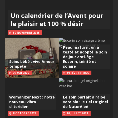
Un calendrier de l’Avent pour
le plaisir et 100 % désir
30 NOVEMBRE 2025
Peau mature : on a
testé et adopté le soin
de jour anti-âge
Soins bébé : vive Amour
Eucerin, teinté et
tempête
solaire
22 MAI 2025
19 FÉVRIER 2025
Womanizer Next : notre
Le soin parfait à l’aloé
nouveau vibro
vera bio : le Gel Originel
clitoridien
de NaturAloé
8 OCTOBRE 2024
30 JUILLET 2024