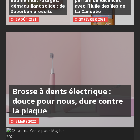
Baume multi-usages,
parfum de vacances
démaquillant solide : de
avec l’Huile des îles de
Superbon produits
La Canopée
6 AOÛT 2021
28 FÉVRIER 2021
Brosse à dents électrique :
douce pour nous, dure contre
la plaque
5 MARS 2022