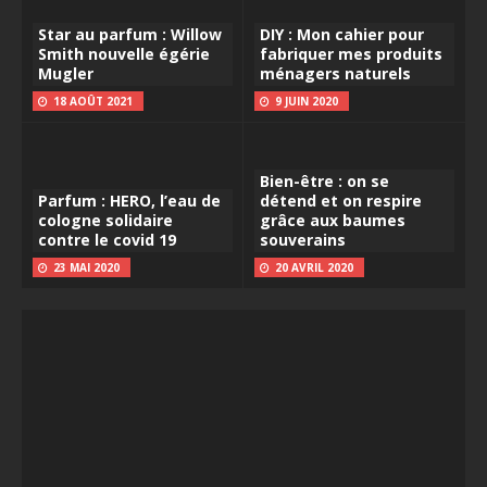
Star au parfum : Willow
DIY : Mon cahier pour
Smith nouvelle égérie
fabriquer mes produits
Mugler
ménagers naturels
18 AOÛT 2021
9 JUIN 2020
Bien-être : on se
Parfum : HERO, l’eau de
détend et on respire
cologne solidaire
grâce aux baumes
contre le covid 19
souverains
23 MAI 2020
20 AVRIL 2020