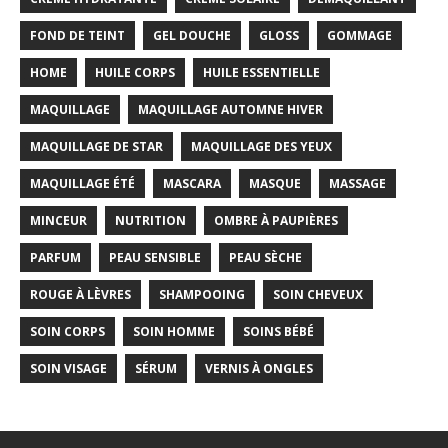
FOND DE TEINT
GEL DOUCHE
GLOSS
GOMMAGE
HOME
HUILE CORPS
HUILE ESSENTIELLE
MAQUILLAGE
MAQUILLAGE AUTOMNE HIVER
MAQUILLAGE DE STAR
MAQUILLAGE DES YEUX
MAQUILLAGE ÉTÉ
MASCARA
MASQUE
MASSAGE
MINCEUR
NUTRITION
OMBRE À PAUPIÈRES
PARFUM
PEAU SENSIBLE
PEAU SÈCHE
ROUGE À LÈVRES
SHAMPOOING
SOIN CHEVEUX
SOIN CORPS
SOIN HOMME
SOINS BÉBÉ
SOIN VISAGE
SÉRUM
VERNIS À ONGLES