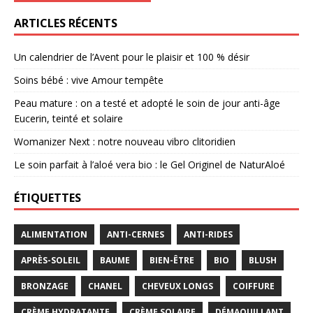
ARTICLES RÉCENTS
Un calendrier de l’Avent pour le plaisir et 100 % désir
Soins bébé : vive Amour tempête
Peau mature : on a testé et adopté le soin de jour anti-âge
Eucerin, teinté et solaire
Womanizer Next : notre nouveau vibro clitoridien
Le soin parfait à l’aloé vera bio : le Gel Originel de NaturAloé
ÉTIQUETTES
ALIMENTATION
ANTI-CERNES
ANTI-RIDES
APRÈS-SOLEIL
BAUME
BIEN-ÊTRE
BIO
BLUSH
BRONZAGE
CHANEL
CHEVEUX LONGS
COIFFURE
CRÈME HYDRATANTE
CRÈME SOLAIRE
DÉMAQUILLANT