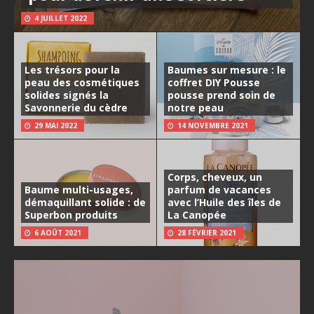
4 JUILLET 2022
Les trésors pour la
Baumes sur mesure : le
peau des cosmétiques
coffret DIY Pousse
solides signés la
pousse prend soin de
Savonnerie du cèdre
notre peau
29 MAI 2022
14 NOVEMBRE 2021
Corps, cheveux, un
Baume multi-usages,
parfum de vacances
démaquillant solide : de
avec l’Huile des îles de
Superbon produits
La Canopée
6 AOÛT 2021
28 FÉVRIER 2021