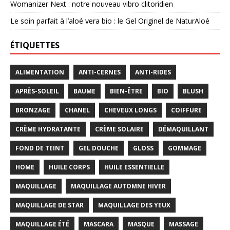
Womanizer Next : notre nouveau vibro clitoridien
Le soin parfait à l’aloé vera bio : le Gel Originel de NaturAloé
ÉTIQUETTES
ALIMENTATION
ANTI-CERNES
ANTI-RIDES
APRÈS-SOLEIL
BAUME
BIEN-ÊTRE
BIO
BLUSH
BRONZAGE
CHANEL
CHEVEUX LONGS
COIFFURE
CRÈME HYDRATANTE
CRÈME SOLAIRE
DÉMAQUILLANT
FOND DE TEINT
GEL DOUCHE
GLOSS
GOMMAGE
HOME
HUILE CORPS
HUILE ESSENTIELLE
MAQUILLAGE
MAQUILLAGE AUTOMNE HIVER
MAQUILLAGE DE STAR
MAQUILLAGE DES YEUX
MAQUILLAGE ÉTÉ
MASCARA
MASQUE
MASSAGE