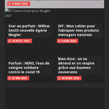
5 MARS 2022
Star au parfum : Willow
DIY : Mon cahier pour
Smith nouvelle égérie
fabriquer mes produits
Mugler
ménagers naturels
18 AOÛT 2021
9 JUIN 2020
Bien-être : on se
Parfum : HERO, l’eau de
détend et on respire
cologne solidaire
grâce aux baumes
contre le covid 19
souverains
23 MAI 2020
20 AVRIL 2020