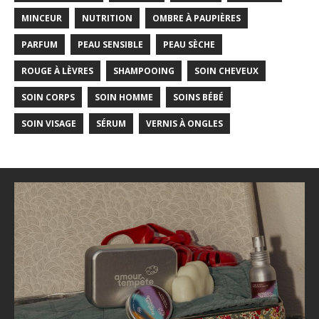
MINCEUR
NUTRITION
OMBRE À PAUPIÈRES
PARFUM
PEAU SENSIBLE
PEAU SÈCHE
ROUGE À LÈVRES
SHAMPOOING
SOIN CHEVEUX
SOIN CORPS
SOIN HOMME
SOINS BÉBÉ
SOIN VISAGE
SÉRUM
VERNIS À ONGLES