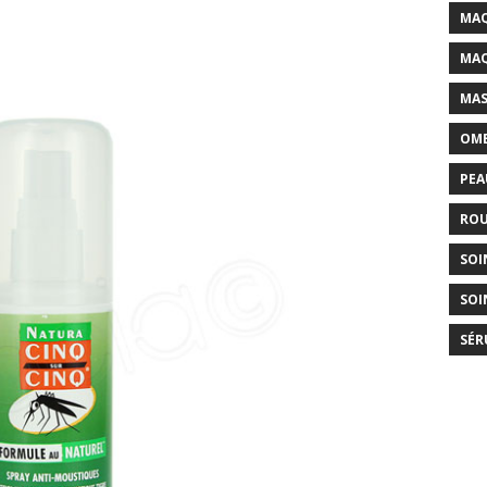
MAQ
MAQ
MAS
OMB
PEA
ROU
SOI
SOI
SÉR