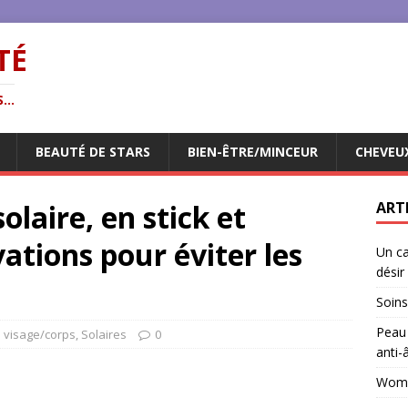
TÉ
...
BEAUTÉ DE STARS
BIEN-ÊTRE/MINCEUR
CHEVEU
olaire, en stick et
ART
vations pour éviter les
Un ca
désir
Soins
Peau 
 visage/corps
,
Solaires
0
anti-
Woman