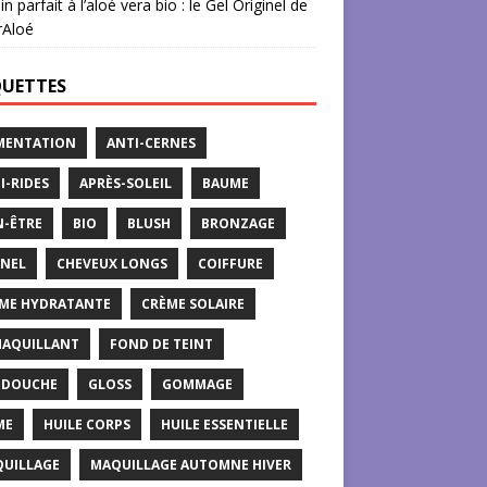
in parfait à l’aloé vera bio : le Gel Originel de
rAloé
QUETTES
MENTATION
ANTI-CERNES
I-RIDES
APRÈS-SOLEIL
BAUME
N-ÊTRE
BIO
BLUSH
BRONZAGE
NEL
CHEVEUX LONGS
COIFFURE
ME HYDRATANTE
CRÈME SOLAIRE
AQUILLANT
FOND DE TEINT
 DOUCHE
GLOSS
GOMMAGE
ME
HUILE CORPS
HUILE ESSENTIELLE
UILLAGE
MAQUILLAGE AUTOMNE HIVER