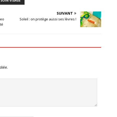
SOIN VISAGE
SUIVANT
deo
Soleil : on protège aussi ses lèvres !
été
liée.