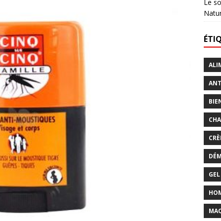
Le so
Natu
ÉTI
ALI
ANT
BIE
CHA
CRÈ
DÉM
GEL
HO
MAQ