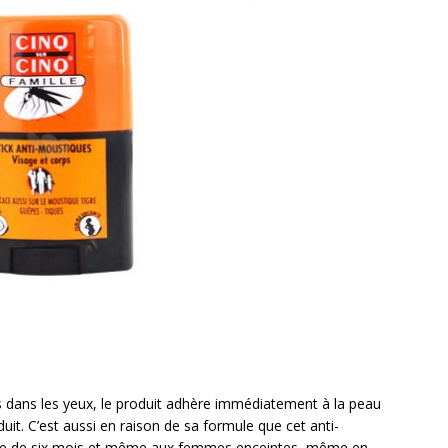
pas dans les yeux, le produit adhère immédiatement à la peau
duit. C’est aussi en raison de sa formule que cet anti-
âge de six mois et même aux femmes enceintes, même en