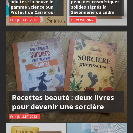
adultes : la nouvelle
peau des cosmétiques
gamme Science Sun
solides signés la
Protect de Carrefour
Savonnerie du cèdre
5 JUILLET 2023
29 MAI 2022
Recettes beauté : deux livres
pour devenir une sorcière
4 JUILLET 2022