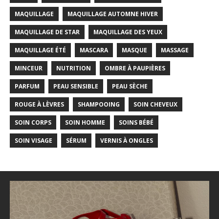
MAQUILLAGE
MAQUILLAGE AUTOMNE HIVER
MAQUILLAGE DE STAR
MAQUILLAGE DES YEUX
MAQUILLAGE ÉTÉ
MASCARA
MASQUE
MASSAGE
MINCEUR
NUTRITION
OMBRE À PAUPIÈRES
PARFUM
PEAU SENSIBLE
PEAU SÈCHE
ROUGE À LÈVRES
SHAMPOOING
SOIN CHEVEUX
SOIN CORPS
SOIN HOMME
SOINS BÉBÉ
SOIN VISAGE
SÉRUM
VERNIS À ONGLES