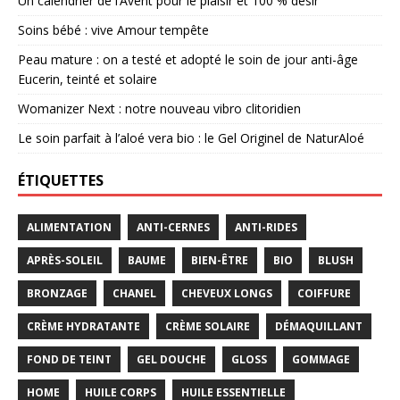
Un calendrier de l’Avent pour le plaisir et 100 % désir
Soins bébé : vive Amour tempête
Peau mature : on a testé et adopté le soin de jour anti-âge
Eucerin, teinté et solaire
Womanizer Next : notre nouveau vibro clitoridien
Le soin parfait à l’aloé vera bio : le Gel Originel de NaturAloé
ÉTIQUETTES
ALIMENTATION
ANTI-CERNES
ANTI-RIDES
APRÈS-SOLEIL
BAUME
BIEN-ÊTRE
BIO
BLUSH
BRONZAGE
CHANEL
CHEVEUX LONGS
COIFFURE
CRÈME HYDRATANTE
CRÈME SOLAIRE
DÉMAQUILLANT
FOND DE TEINT
GEL DOUCHE
GLOSS
GOMMAGE
HOME
HUILE CORPS
HUILE ESSENTIELLE