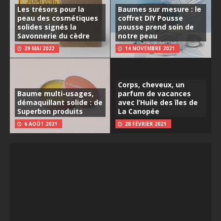
Les trésors pour la
Baumes sur mesure : le
peau des cosmétiques
coffret DIY Pousse
solides signés la
pousse prend soin de
Savonnerie du cèdre
notre peau
29 MAI 2022
14 NOVEMBRE 2021
Corps, cheveux, un
Baume multi-usages,
parfum de vacances
démaquillant solide : de
avec l’Huile des îles de
Superbon produits
La Canopée
6 AOÛT 2021
28 FÉVRIER 2021