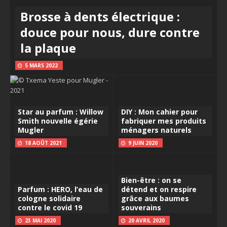
Brosse à dents électrique :
douce pour nous, dure contre
la plaque
5 MARS 2022
Star au parfum : Willow
DIY : Mon cahier pour
Smith nouvelle égérie
fabriquer mes produits
Mugler
ménagers naturels
18 AOÛT 2021
9 JUIN 2020
Bien-être : on se
Parfum : HERO, l’eau de
détend et on respire
cologne solidaire
grâce aux baumes
contre le covid 19
souverains
23 MAI 2020
20 AVRIL 2020