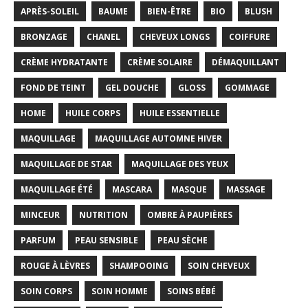
APRÈS-SOLEIL
BAUME
BIEN-ÊTRE
BIO
BLUSH
BRONZAGE
CHANEL
CHEVEUX LONGS
COIFFURE
CRÈME HYDRATANTE
CRÈME SOLAIRE
DÉMAQUILLANT
FOND DE TEINT
GEL DOUCHE
GLOSS
GOMMAGE
HOME
HUILE CORPS
HUILE ESSENTIELLE
MAQUILLAGE
MAQUILLAGE AUTOMNE HIVER
MAQUILLAGE DE STAR
MAQUILLAGE DES YEUX
MAQUILLAGE ÉTÉ
MASCARA
MASQUE
MASSAGE
MINCEUR
NUTRITION
OMBRE À PAUPIÈRES
PARFUM
PEAU SENSIBLE
PEAU SÈCHE
ROUGE À LÈVRES
SHAMPOOING
SOIN CHEVEUX
SOIN CORPS
SOIN HOMME
SOINS BÉBÉ