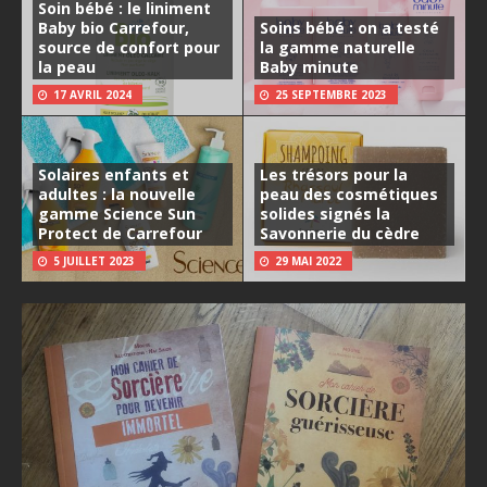
Soin bébé : le liniment
Baby bio Carrefour,
Soins bébé : on a testé
source de confort pour
la gamme naturelle
la peau
Baby minute
17 AVRIL 2024
25 SEPTEMBRE 2023
Solaires enfants et
Les trésors pour la
adultes : la nouvelle
peau des cosmétiques
gamme Science Sun
solides signés la
Protect de Carrefour
Savonnerie du cèdre
5 JUILLET 2023
29 MAI 2022