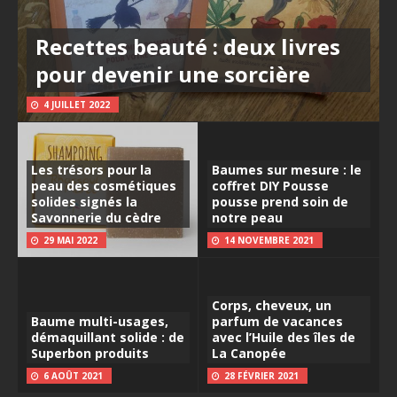
Recettes beauté : deux livres
pour devenir une sorcière
4 JUILLET 2022
Les trésors pour la
Baumes sur mesure : le
peau des cosmétiques
coffret DIY Pousse
solides signés la
pousse prend soin de
Savonnerie du cèdre
notre peau
29 MAI 2022
14 NOVEMBRE 2021
Corps, cheveux, un
Baume multi-usages,
parfum de vacances
démaquillant solide : de
avec l’Huile des îles de
Superbon produits
La Canopée
6 AOÛT 2021
28 FÉVRIER 2021