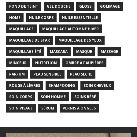
FOND DE TEINT
GEL DOUCHE
GLOSS
GOMMAGE
HOME
HUILE CORPS
HUILE ESSENTIELLE
MAQUILLAGE
MAQUILLAGE AUTOMNE HIVER
MAQUILLAGE DE STAR
MAQUILLAGE DES YEUX
MAQUILLAGE ÉTÉ
MASCARA
MASQUE
MASSAGE
MINCEUR
NUTRITION
OMBRE À PAUPIÈRES
PARFUM
PEAU SENSIBLE
PEAU SÈCHE
ROUGE À LÈVRES
SHAMPOOING
SOIN CHEVEUX
SOIN CORPS
SOIN HOMME
SOINS BÉBÉ
SOIN VISAGE
SÉRUM
VERNIS À ONGLES