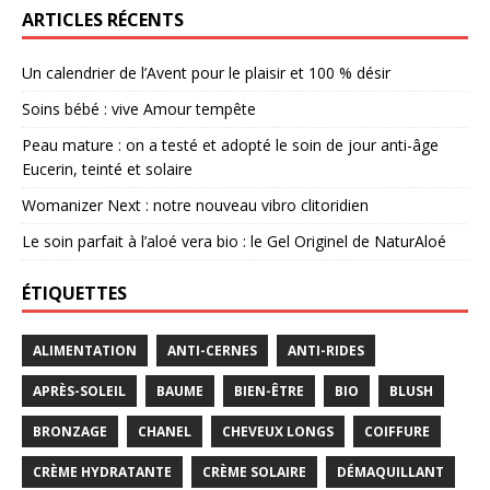
ARTICLES RÉCENTS
Un calendrier de l’Avent pour le plaisir et 100 % désir
Soins bébé : vive Amour tempête
Peau mature : on a testé et adopté le soin de jour anti-âge
Eucerin, teinté et solaire
Womanizer Next : notre nouveau vibro clitoridien
Le soin parfait à l’aloé vera bio : le Gel Originel de NaturAloé
ÉTIQUETTES
ALIMENTATION
ANTI-CERNES
ANTI-RIDES
APRÈS-SOLEIL
BAUME
BIEN-ÊTRE
BIO
BLUSH
BRONZAGE
CHANEL
CHEVEUX LONGS
COIFFURE
CRÈME HYDRATANTE
CRÈME SOLAIRE
DÉMAQUILLANT