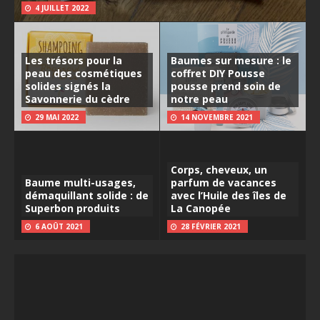
4 JUILLET 2022
Les trésors pour la
Baumes sur mesure : le
peau des cosmétiques
coffret DIY Pousse
solides signés la
pousse prend soin de
Savonnerie du cèdre
notre peau
29 MAI 2022
14 NOVEMBRE 2021
Corps, cheveux, un
Baume multi-usages,
parfum de vacances
démaquillant solide : de
avec l’Huile des îles de
Superbon produits
La Canopée
6 AOÛT 2021
28 FÉVRIER 2021