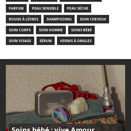
PARFUM
PEAU SENSIBLE
PEAU SÈCHE
ROUGE À LÈVRES
SHAMPOOING
SOIN CHEVEUX
SOIN CORPS
SOIN HOMME
SOINS BÉBÉ
SOIN VISAGE
SÉRUM
VERNIS À ONGLES
Soins bébé : vive Amour