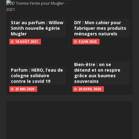
Star au parfum : Willow
DIY : Mon cahier pour
Smith nouvelle égérie
fabriquer mes produits
Mugler
ménagers naturels
18 AOÛT 2021
9 JUIN 2020
Bien-être : on se
Parfum : HERO, l’eau de
détend et on respire
cologne solidaire
grâce aux baumes
contre le covid 19
souverains
23 MAI 2020
20 AVRIL 2020