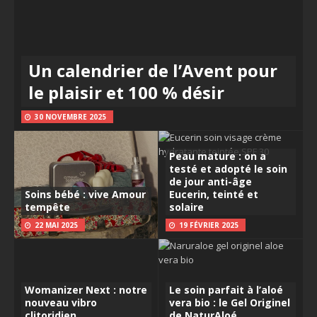
Un calendrier de l’Avent pour
le plaisir et 100 % désir
30 NOVEMBRE 2025
Peau mature : on a
testé et adopté le soin
de jour anti-âge
Soins bébé : vive Amour
Eucerin, teinté et
tempête
solaire
22 MAI 2025
19 FÉVRIER 2025
Womanizer Next : notre
Le soin parfait à l’aloé
nouveau vibro
vera bio : le Gel Originel
clitoridien
de NaturAloé