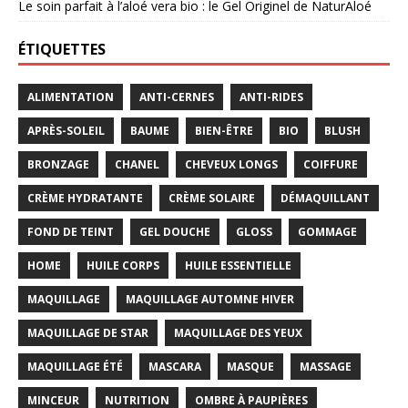
Le soin parfait à l’aloé vera bio : le Gel Originel de NaturAloé
ÉTIQUETTES
ALIMENTATION
ANTI-CERNES
ANTI-RIDES
APRÈS-SOLEIL
BAUME
BIEN-ÊTRE
BIO
BLUSH
BRONZAGE
CHANEL
CHEVEUX LONGS
COIFFURE
CRÈME HYDRATANTE
CRÈME SOLAIRE
DÉMAQUILLANT
FOND DE TEINT
GEL DOUCHE
GLOSS
GOMMAGE
HOME
HUILE CORPS
HUILE ESSENTIELLE
MAQUILLAGE
MAQUILLAGE AUTOMNE HIVER
MAQUILLAGE DE STAR
MAQUILLAGE DES YEUX
MAQUILLAGE ÉTÉ
MASCARA
MASQUE
MASSAGE
MINCEUR
NUTRITION
OMBRE À PAUPIÈRES