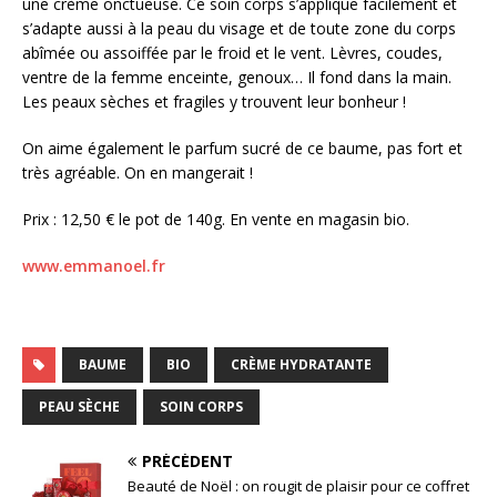
une crème onctueuse. Ce soin corps s’applique facilement et
s’adapte aussi à la peau du visage et de toute zone du corps
abîmée ou assoiffée par le froid et le vent. Lèvres, coudes,
ventre de la femme enceinte, genoux… Il fond dans la main.
Les peaux sèches et fragiles y trouvent leur bonheur !
On aime également le parfum sucré de ce baume, pas fort et
très agréable. On en mangerait !
Prix : 12,50 € le pot de 140g. En vente en magasin bio.
www.emmanoel.fr
BAUME
BIO
CRÈME HYDRATANTE
PEAU SÈCHE
SOIN CORPS
PRÉCÉDENT
Beauté de Noël : on rougit de plaisir pour ce coffret