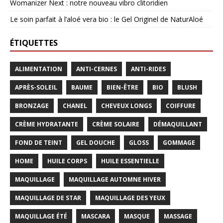
Womanizer Next : notre nouveau vibro clitoridien
Le soin parfait à l’aloé vera bio : le Gel Originel de NaturAloé
ÉTIQUETTES
ALIMENTATION
ANTI-CERNES
ANTI-RIDES
APRÈS-SOLEIL
BAUME
BIEN-ÊTRE
BIO
BLUSH
BRONZAGE
CHANEL
CHEVEUX LONGS
COIFFURE
CRÈME HYDRATANTE
CRÈME SOLAIRE
DÉMAQUILLANT
FOND DE TEINT
GEL DOUCHE
GLOSS
GOMMAGE
HOME
HUILE CORPS
HUILE ESSENTIELLE
MAQUILLAGE
MAQUILLAGE AUTOMNE HIVER
MAQUILLAGE DE STAR
MAQUILLAGE DES YEUX
MAQUILLAGE ÉTÉ
MASCARA
MASQUE
MASSAGE