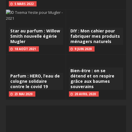
5 MARS 2022
Star au parfum : Willow
DIY : Mon cahier pour
Smith nouvelle égérie
fabriquer mes produits
Mugler
ménagers naturels
18 AOÛT 2021
9 JUIN 2020
Bien-être : on se
Parfum : HERO, l’eau de
détend et on respire
cologne solidaire
grâce aux baumes
contre le covid 19
souverains
23 MAI 2020
20 AVRIL 2020