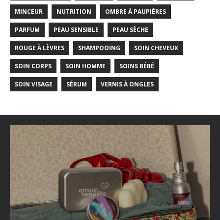
MINCEUR
NUTRITION
OMBRE À PAUPIÈRES
PARFUM
PEAU SENSIBLE
PEAU SÈCHE
ROUGE À LÈVRES
SHAMPOOING
SOIN CHEVEUX
SOIN CORPS
SOIN HOMME
SOINS BÉBÉ
SOIN VISAGE
SÉRUM
VERNIS À ONGLES