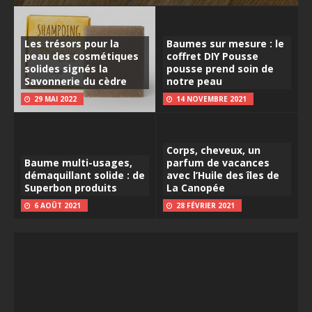
Les trésors pour la
Baumes sur mesure : le
peau des cosmétiques
coffret DIY Pousse
solides signés la
pousse prend soin de
Savonnerie du cèdre
notre peau
29 MAI 2022
14 NOVEMBRE 2021
Corps, cheveux, un
Baume multi-usages,
parfum de vacances
démaquillant solide : de
avec l’Huile des îles de
Superbon produits
La Canopée
6 AOÛT 2021
28 FÉVRIER 2021