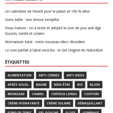
Un calendrier de l’Avent pour le plaisir et 100 % désir
Soins bébé : vive Amour tempête
Peau mature : on a testé et adopté le soin de jour anti-âge
Eucerin, teinté et solaire
Womanizer Next : notre nouveau vibro clitoridien
Le soin parfait à l’aloé vera bio : le Gel Originel de NaturAloé
ÉTIQUETTES
ALIMENTATION
ANTI-CERNES
ANTI-RIDES
APRÈS-SOLEIL
BAUME
BIEN-ÊTRE
BIO
BLUSH
BRONZAGE
CHANEL
CHEVEUX LONGS
COIFFURE
CRÈME HYDRATANTE
CRÈME SOLAIRE
DÉMAQUILLANT
FOND DE TEINT
GEL DOUCHE
GLOSS
GOMMAGE