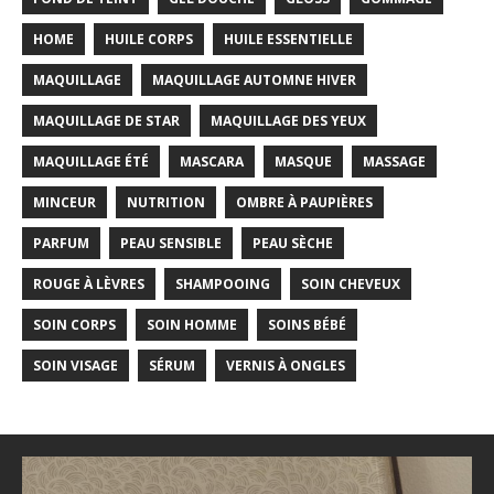
HOME
HUILE CORPS
HUILE ESSENTIELLE
MAQUILLAGE
MAQUILLAGE AUTOMNE HIVER
MAQUILLAGE DE STAR
MAQUILLAGE DES YEUX
MAQUILLAGE ÉTÉ
MASCARA
MASQUE
MASSAGE
MINCEUR
NUTRITION
OMBRE À PAUPIÈRES
PARFUM
PEAU SENSIBLE
PEAU SÈCHE
ROUGE À LÈVRES
SHAMPOOING
SOIN CHEVEUX
SOIN CORPS
SOIN HOMME
SOINS BÉBÉ
SOIN VISAGE
SÉRUM
VERNIS À ONGLES