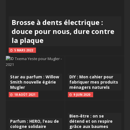
Brosse à dents électrique :
douce pour nous, dure contre
la plaque
5 MARS 2022
Star au parfum : Willow
DIY : Mon cahier pour
Smith nouvelle égérie
fabriquer mes produits
Mugler
ménagers naturels
18 AOÛT 2021
9 JUIN 2020
Bien-être : on se
Parfum : HERO, l’eau de
détend et on respire
cologne solidaire
grâce aux baumes