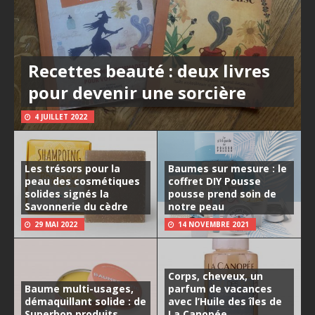
Recettes beauté : deux livres
pour devenir une sorcière
4 JUILLET 2022
Les trésors pour la
Baumes sur mesure : le
peau des cosmétiques
coffret DIY Pousse
solides signés la
pousse prend soin de
Savonnerie du cèdre
notre peau
29 MAI 2022
14 NOVEMBRE 2021
Corps, cheveux, un
Baume multi-usages,
parfum de vacances
démaquillant solide : de
avec l’Huile des îles de
Superbon produits
La Canopée