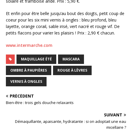
solaire et framboise ande. Prix : 5,90 €.
Et enfin pour être belle jusqu’au bout des doigts, petit coup de
coeur pour les six mini vernis à ongles : bleu profond, bleu
layette, orange corail, sable irisé, vert nacré et rouge vif. De
petits flacons pour varier les plaisirs ! Prix : 2,90 € chacun.
www.intermarche.com
MAQUILLAGE ÉTÉ
MASCARA
OMBRE À PAUPIÈRES
ROUGE À LÈVRES
VERNIS À ONGLES
PRÉCÉDENT
Bien-être : trois gels douche relaxants
SUIVANT
Démaquillante, apaisante, hydratante : si on adoptait une eau
micellaire ?