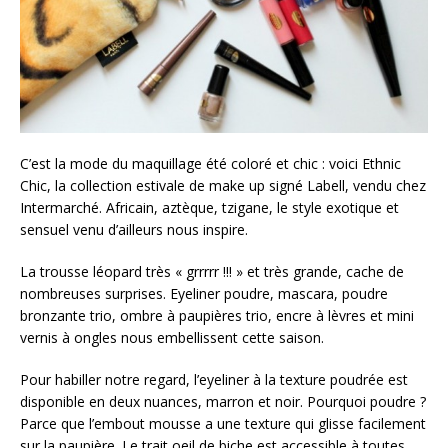
C’est la mode du maquillage été coloré et chic : voici Ethnic
Chic, la collection estivale de make up signé Labell, vendu chez
Intermarché. Africain, aztèque, tzigane, le style exotique et
sensuel venu d’ailleurs nous inspire.
La trousse léopard très « grrrrr !!! » et très grande, cache de
nombreuses surprises. Eyeliner poudre, mascara, poudre
bronzante trio, ombre à paupières trio, encre à lèvres et mini
vernis à ongles nous embellissent cette saison.
Pour habiller notre regard, l’eyeliner à la texture poudrée est
disponible en deux nuances, marron et noir. Pourquoi poudre ?
Parce que l’embout mousse a une texture qui glisse facilement
sur la paupière. Le trait oeil de biche est accessible à toutes,