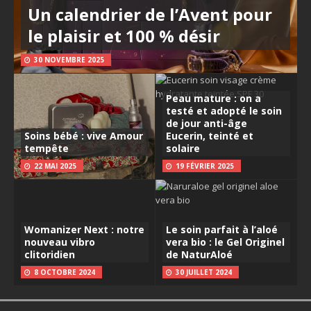
Un calendrier de l’Avent pour
le plaisir et 100 % désir
30 NOVEMBRE 2025
Peau mature : on a
testé et adopté le soin
de jour anti-âge
Soins bébé : vive Amour
Eucerin, teinté et
tempête
solaire
22 MAI 2025
19 FÉVRIER 2025
Womanizer Next : notre
Le soin parfait à l’aloé
nouveau vibro
vera bio : le Gel Originel
clitoridien
de NaturAloé
8 OCTOBRE 2024
30 JUILLET 2024