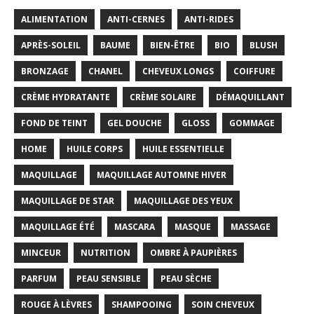
ALIMENTATION
ANTI-CERNES
ANTI-RIDES
APRÈS-SOLEIL
BAUME
BIEN-ÊTRE
BIO
BLUSH
BRONZAGE
CHANEL
CHEVEUX LONGS
COIFFURE
CRÈME HYDRATANTE
CRÈME SOLAIRE
DÉMAQUILLANT
FOND DE TEINT
GEL DOUCHE
GLOSS
GOMMAGE
HOME
HUILE CORPS
HUILE ESSENTIELLE
MAQUILLAGE
MAQUILLAGE AUTOMNE HIVER
MAQUILLAGE DE STAR
MAQUILLAGE DES YEUX
MAQUILLAGE ÉTÉ
MASCARA
MASQUE
MASSAGE
MINCEUR
NUTRITION
OMBRE À PAUPIÈRES
PARFUM
PEAU SENSIBLE
PEAU SÈCHE
ROUGE À LÈVRES
SHAMPOOING
SOIN CHEVEUX