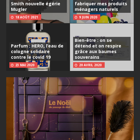
Smith nouvelle égérie
fabriquer mes produits
Mugler
ménagers naturels
18 AOÛT 2021
9 JUIN 2020
Bien-être : on se
Parfum : HERO, l’eau de
détend et on respire
cologne solidaire
grâce aux baumes
contre le covid 19
souverains
23 MAI 2020
20 AVRIL 2020