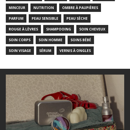
MINCEUR
NUTRITION
OMBRE À PAUPIÈRES
PARFUM
PEAU SENSIBLE
PEAU SÈCHE
ROUGE À LÈVRES
SHAMPOOING
SOIN CHEVEUX
SOIN CORPS
SOIN HOMME
SOINS BÉBÉ
SOIN VISAGE
SÉRUM
VERNIS À ONGLES