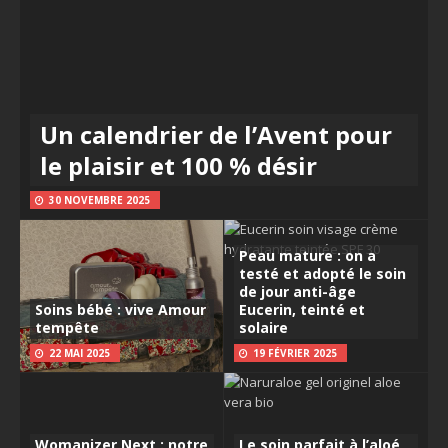
Un calendrier de l’Avent pour
le plaisir et 100 % désir
30 NOVEMBRE 2025
Peau mature : on a
testé et adopté le soin
de jour anti-âge
Soins bébé : vive Amour
Eucerin, teinté et
tempête
solaire
22 MAI 2025
19 FÉVRIER 2025
Womanizer Next : notre
Le soin parfait à l’aloé