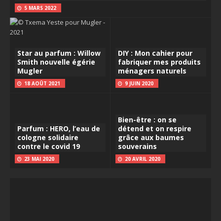
5 MARS 2022
Star au parfum : Willow
DIY : Mon cahier pour
Smith nouvelle égérie
fabriquer mes produits
Mugler
ménagers naturels
18 AOÛT 2021
9 JUIN 2020
Bien-être : on se
Parfum : HERO, l’eau de
détend et on respire
cologne solidaire
grâce aux baumes
contre le covid 19
souverains
23 MAI 2020
20 AVRIL 2020