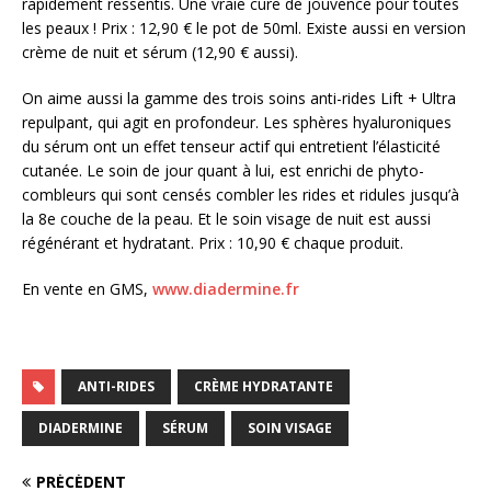
rapidement ressentis. Une vraie cure de jouvence pour toutes
les peaux ! Prix : 12,90 € le pot de 50ml. Existe aussi en version
crème de nuit et sérum (12,90 € aussi).
On aime aussi la gamme des trois soins anti-rides Lift + Ultra
repulpant, qui agit en profondeur. Les sphères hyaluroniques
du sérum ont un effet tenseur actif qui entretient l’élasticité
cutanée. Le soin de jour quant à lui, est enrichi de phyto-
combleurs qui sont censés combler les rides et ridules jusqu’à
la 8e couche de la peau. Et le soin visage de nuit est aussi
régénérant et hydratant. Prix : 10,90 € chaque produit.
En vente en GMS,
www.diadermine.fr
ANTI-RIDES
CRÈME HYDRATANTE
DIADERMINE
SÉRUM
SOIN VISAGE
PRÉCÉDENT