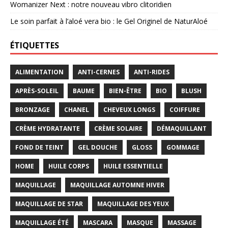
Womanizer Next : notre nouveau vibro clitoridien
Le soin parfait à l’aloé vera bio : le Gel Originel de NaturAloé
ÉTIQUETTES
ALIMENTATION
ANTI-CERNES
ANTI-RIDES
APRÈS-SOLEIL
BAUME
BIEN-ÊTRE
BIO
BLUSH
BRONZAGE
CHANEL
CHEVEUX LONGS
COIFFURE
CRÈME HYDRATANTE
CRÈME SOLAIRE
DÉMAQUILLANT
FOND DE TEINT
GEL DOUCHE
GLOSS
GOMMAGE
HOME
HUILE CORPS
HUILE ESSENTIELLE
MAQUILLAGE
MAQUILLAGE AUTOMNE HIVER
MAQUILLAGE DE STAR
MAQUILLAGE DES YEUX
MAQUILLAGE ÉTÉ
MASCARA
MASQUE
MASSAGE