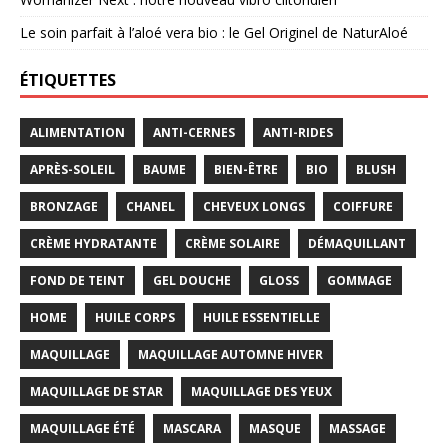
Le soin parfait à l’aloé vera bio : le Gel Originel de NaturAloé
ÉTIQUETTES
ALIMENTATION
ANTI-CERNES
ANTI-RIDES
APRÈS-SOLEIL
BAUME
BIEN-ÊTRE
BIO
BLUSH
BRONZAGE
CHANEL
CHEVEUX LONGS
COIFFURE
CRÈME HYDRATANTE
CRÈME SOLAIRE
DÉMAQUILLANT
FOND DE TEINT
GEL DOUCHE
GLOSS
GOMMAGE
HOME
HUILE CORPS
HUILE ESSENTIELLE
MAQUILLAGE
MAQUILLAGE AUTOMNE HIVER
MAQUILLAGE DE STAR
MAQUILLAGE DES YEUX
MAQUILLAGE ÉTÉ
MASCARA
MASQUE
MASSAGE