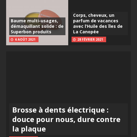
Corps, cheveux, un
Baume multi-usages,
parfum de vacances
démaquillant solide : de
avec l’Huile des îles de
Superbon produits
La Canopée
6 AOÛT 2021
28 FÉVRIER 2021
Brosse à dents électrique :
douce pour nous, dure contre
la plaque