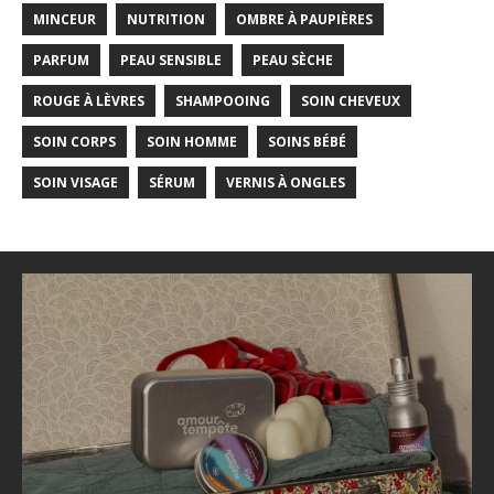
MINCEUR
NUTRITION
OMBRE À PAUPIÈRES
PARFUM
PEAU SENSIBLE
PEAU SÈCHE
ROUGE À LÈVRES
SHAMPOOING
SOIN CHEVEUX
SOIN CORPS
SOIN HOMME
SOINS BÉBÉ
SOIN VISAGE
SÉRUM
VERNIS À ONGLES