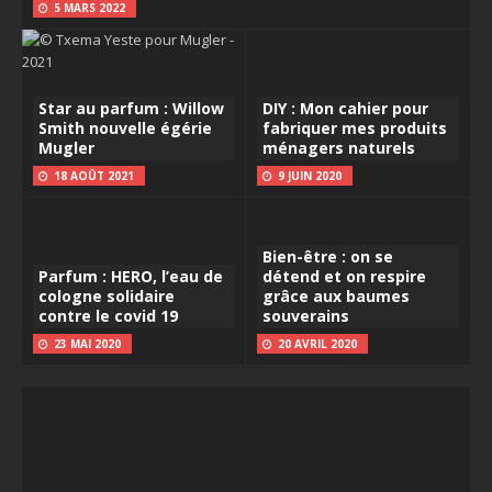
5 MARS 2022
Star au parfum : Willow
DIY : Mon cahier pour
Smith nouvelle égérie
fabriquer mes produits
Mugler
ménagers naturels
18 AOÛT 2021
9 JUIN 2020
Bien-être : on se
Parfum : HERO, l’eau de
détend et on respire
cologne solidaire
grâce aux baumes
contre le covid 19
souverains
23 MAI 2020
20 AVRIL 2020