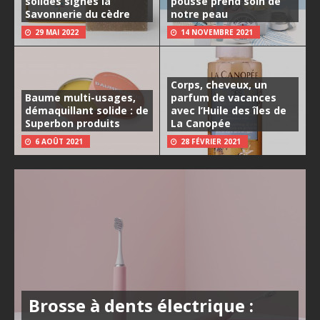
solides signés la
pousse prend soin de
Savonnerie du cèdre
notre peau
29 MAI 2022
14 NOVEMBRE 2021
Corps, cheveux, un
Baume multi-usages,
parfum de vacances
démaquillant solide : de
avec l’Huile des îles de
Superbon produits
La Canopée
6 AOÛT 2021
28 FÉVRIER 2021
Brosse à dents électrique :