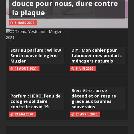
douce pour nous, dure contre
la plaque
5 MARS 2022
Star au parfum : Willow
DIY : Mon cahier pour
Smith nouvelle égérie
fabriquer mes produits
Mugler
ménagers naturels
18 AOÛT 2021
9 JUIN 2020
Bien-être : on se
Parfum : HERO, l’eau de
détend et on respire
cologne solidaire
grâce aux baumes
contre le covid 19
souverains
23 MAI 2020
20 AVRIL 2020