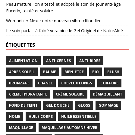
Peau mature : on a testé et adopté le soin de jour anti-âge
Eucerin, teinté et solaire
Womanizer Next : notre nouveau vibro clitoridien
Le soin parfait à l’aloé vera bio : le Gel Originel de NaturAloé
ÉTIQUETTES
ALIMENTATION
ANTI-CERNES
ANTI-RIDES
APRÈS-SOLEIL
BAUME
BIEN-ÊTRE
BIO
BLUSH
BRONZAGE
CHANEL
CHEVEUX LONGS
COIFFURE
CRÈME HYDRATANTE
CRÈME SOLAIRE
DÉMAQUILLANT
FOND DE TEINT
GEL DOUCHE
GLOSS
GOMMAGE
HOME
HUILE CORPS
HUILE ESSENTIELLE
MAQUILLAGE
MAQUILLAGE AUTOMNE HIVER