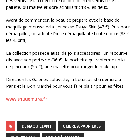
des vernis de la collection ? Un duo de mini vernis rose et
pailleté, ou mauve et doré scintillant : 18 € les deux.
Avant de commencer, la peau se prépare avec la base de
maquillage mousse éclat jeunesse Tsuya Skin (47 €). Puis pour
démaquiller, on adopte l’huile démaquillante toute douce (88 €
les 450ml).
La collection possède aussi de jolis accessoires : un recourbe-
cils avec son porte-clé (36 €), la pochette qui renferme un kit
de pinceaux (55 €), une mallette pour ranger le make up…
Direction les Galeries Lafayette, la boutique shu uemura à
Paris et le Bon Marché pour vous faire plaisir pour les fêtes !
www.shuuemura.fr
DÉMAQUILLANT
OMBRE À PAUPIÈRES