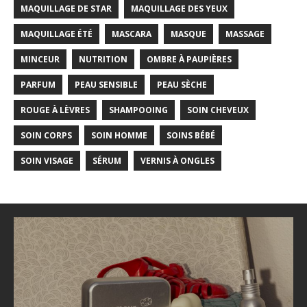
MAQUILLAGE DE STAR
MAQUILLAGE DES YEUX
MAQUILLAGE ÉTÉ
MASCARA
MASQUE
MASSAGE
MINCEUR
NUTRITION
OMBRE À PAUPIÈRES
PARFUM
PEAU SENSIBLE
PEAU SÈCHE
ROUGE À LÈVRES
SHAMPOOING
SOIN CHEVEUX
SOIN CORPS
SOIN HOMME
SOINS BÉBÉ
SOIN VISAGE
SÉRUM
VERNIS À ONGLES