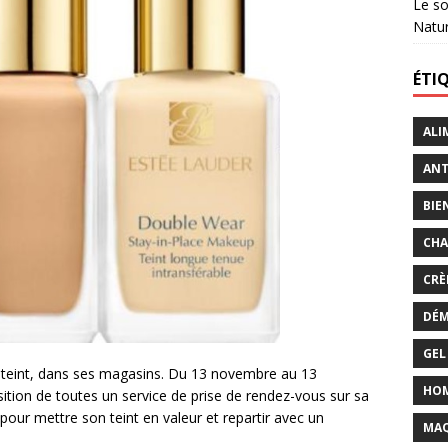
Le so
Natu
ÉTI
ALI
ANT
BIE
CHA
CRÈ
DÉM
GEL
 teint, dans ses magasins. Du 13 novembre au 13
HO
tion de toutes un service de prise de rendez-vous sur sa
our mettre son teint en valeur et repartir avec un
MAQ