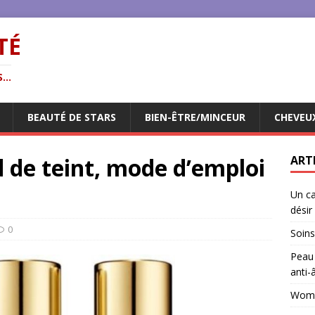
TÉ
...
BEAUTÉ DE STARS
BIEN-ÊTRE/MINCEUR
CHEVEU
d de teint, mode d’emploi
ART
Un ca
désir
0
Soins
Peau 
anti-
Woman