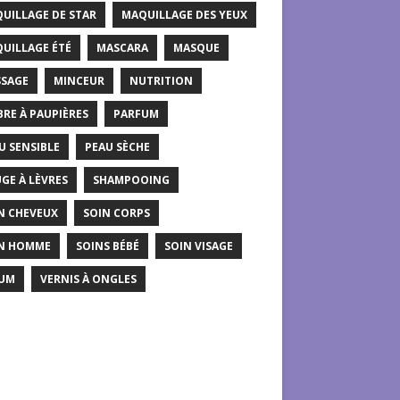
UILLAGE DE STAR
MAQUILLAGE DES YEUX
UILLAGE ÉTÉ
MASCARA
MASQUE
SAGE
MINCEUR
NUTRITION
RE À PAUPIÈRES
PARFUM
U SENSIBLE
PEAU SÈCHE
GE À LÈVRES
SHAMPOOING
N CHEVEUX
SOIN CORPS
N HOMME
SOINS BÉBÉ
SOIN VISAGE
UM
VERNIS À ONGLES