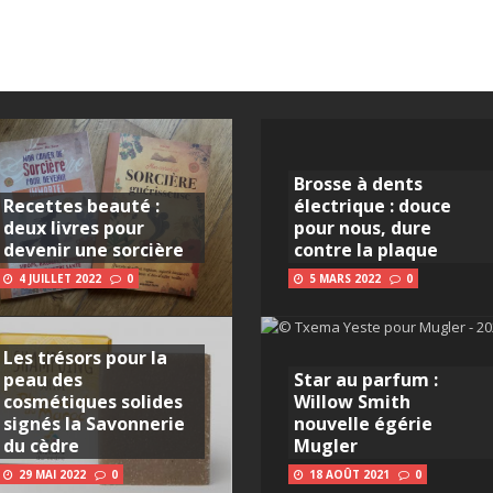
Brosse à dents
Recettes beauté :
électrique : douce
deux livres pour
pour nous, dure
devenir une sorcière
contre la plaque
4 JUILLET 2022
0
5 MARS 2022
0
Les trésors pour la
peau des
Star au parfum :
cosmétiques solides
Willow Smith
signés la Savonnerie
nouvelle égérie
du cèdre
Mugler
29 MAI 2022
0
18 AOÛT 2021
0