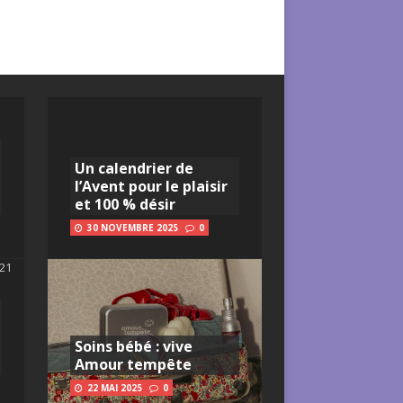
Un calendrier de
l’Avent pour le plaisir
et 100 % désir
30 NOVEMBRE 2025
0
Soins bébé : vive
Amour tempête
22 MAI 2025
0