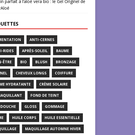
in parfait à l’aloé vera bio : le Gel Originel de
rAloé
QUETTES
MENTATION
ANTI-CERNES
I-RIDES
APRÈS-SOLEIL
BAUME
N-ÊTRE
BIO
BLUSH
BRONZAGE
NEL
CHEVEUX LONGS
COIFFURE
ME HYDRATANTE
CRÈME SOLAIRE
AQUILLANT
FOND DE TEINT
 DOUCHE
GLOSS
GOMMAGE
ME
HUILE CORPS
HUILE ESSENTIELLE
UILLAGE
MAQUILLAGE AUTOMNE HIVER