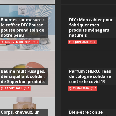
Baumes sur mesure :
DIY : Mon cahier pour
le coffret DIY Pousse
fabriquer mes
pousse prend soin de
produits ménagers
notre peau
naturels
14 NOVEMBRE 2021
0
9 JUIN 2020
0
Baume multi-usages,
Parfum : HERO, l’eau
démaquillant solide :
de cologne solidaire
de Superbon produits
contre le covid 19
6 AOÛT 2021
0
23 MAI 2020
0
Corps, cheveux, un
Bien-être : on se