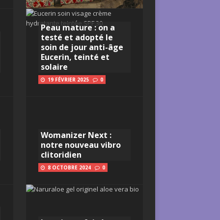
Peau mature : on a
testé et adopté le
soin de jour anti-âge
Eucerin, teinté et
solaire
19 FÉVRIER 2025
0
Womanizer Next :
notre nouveau vibro
clitoridien
8 OCTOBRE 2024
0