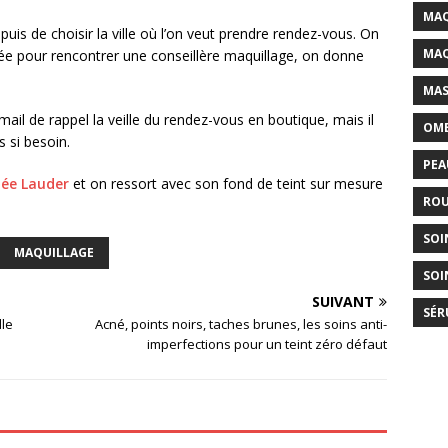
MAQ
 puis de choisir la ville où l’on veut prendre rendez-vous. On
MAQ
itée pour rencontrer une conseillère maquillage, on donne
MAS
ail de rappel la veille du rendez-vous en boutique, mais il
OMB
s si besoin.
PEA
tée Lauder
et on ressort avec son fond de teint sur mesure
ROU
SOI
MAQUILLAGE
SOI
SUIVANT
SÉR
lle
Acné, points noirs, taches brunes, les soins anti-
imperfections pour un teint zéro défaut