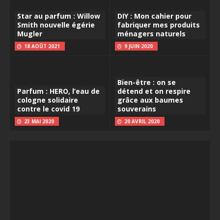
Star au parfum : Willow
DIY : Mon cahier pour
Smith nouvelle égérie
fabriquer mes produits
Mugler
ménagers naturels
18 AOÛT 2021
9 JUIN 2020
Bien-être : on se
Parfum : HERO, l’eau de
détend et on respire
cologne solidaire
grâce aux baumes
contre le covid 19
souverains
23 MAI 2020
20 AVRIL 2020