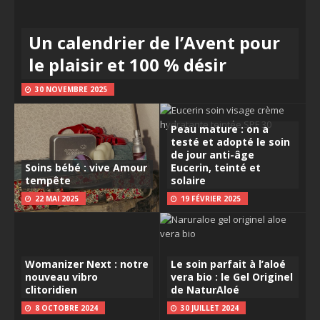
Un calendrier de l’Avent pour
le plaisir et 100 % désir
30 NOVEMBRE 2025
Peau mature : on a
testé et adopté le soin
de jour anti-âge
Soins bébé : vive Amour
Eucerin, teinté et
tempête
solaire
22 MAI 2025
19 FÉVRIER 2025
Womanizer Next : notre
Le soin parfait à l’aloé
nouveau vibro
vera bio : le Gel Originel
clitoridien
de NaturAloé
8 OCTOBRE 2024
30 JUILLET 2024