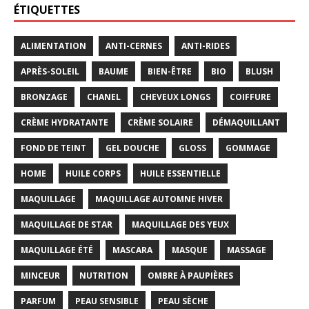
ÉTIQUETTES
ALIMENTATION
ANTI-CERNES
ANTI-RIDES
APRÈS-SOLEIL
BAUME
BIEN-ÊTRE
BIO
BLUSH
BRONZAGE
CHANEL
CHEVEUX LONGS
COIFFURE
CRÈME HYDRATANTE
CRÈME SOLAIRE
DÉMAQUILLANT
FOND DE TEINT
GEL DOUCHE
GLOSS
GOMMAGE
HOME
HUILE CORPS
HUILE ESSENTIELLE
MAQUILLAGE
MAQUILLAGE AUTOMNE HIVER
MAQUILLAGE DE STAR
MAQUILLAGE DES YEUX
MAQUILLAGE ÉTÉ
MASCARA
MASQUE
MASSAGE
MINCEUR
NUTRITION
OMBRE À PAUPIÈRES
PARFUM
PEAU SENSIBLE
PEAU SÈCHE