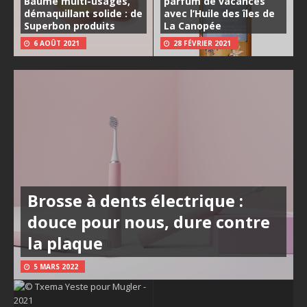
Baume multi-usages,
parfum de vacances
démaquillant solide : de
avec l’Huile des îles de
Superbon produits
La Canopée
6 AOÛT 2021
28 FÉVRIER 2021
Brosse à dents électrique :
douce pour nous, dure contre
la plaque
5 MARS 2022