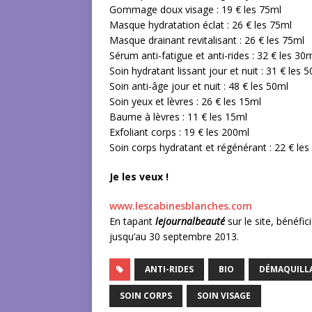
Gommage doux visage : 19 € les 75ml
Masque hydratation éclat : 26 € les 75ml
Masque drainant revitalisant : 26 € les 75ml
Sérum anti-fatigue et anti-rides : 32 € les 30
Soin hydratant lissant jour et nuit : 31 € les 
Soin anti-âge jour et nuit : 48 € les 50ml
Soin yeux et lèvres : 26 € les 15ml
Baume à lèvres : 11 € les 15ml
Exfoliant corps : 19 € les 200ml
Soin corps hydratant et régénérant : 22 € les
Je les veux !
www.lescabinesblanches.com
En tapant
lejournalbeauté
sur le site, bénéfi
jusqu’au 30 septembre 2013.
ANTI-RIDES
BIO
DÉMAQUILL
SOIN CORPS
SOIN VISAGE