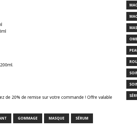
MAQ
MAQ
ml
MAS
50ml
OMB
PEA
ROU
 200ml.
SOI
SOI
SÉR
ciez de 20% de remise sur votre commande ! Offre valable
ANT
GOMMAGE
MASQUE
SÉRUM