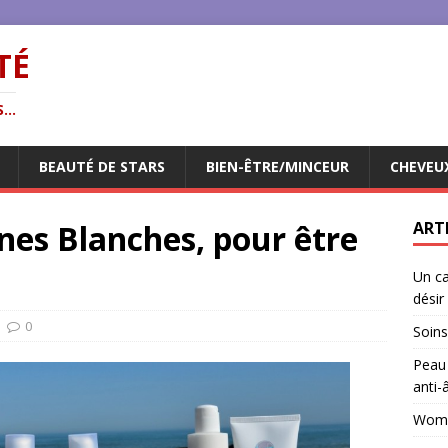
TÉ
...
BEAUTÉ DE STARS
BIEN-ÊTRE/MINCEUR
CHEVEU
ines Blanches, pour être
ART
Un ca
désir
0
Soins
Peau 
anti-
Woman