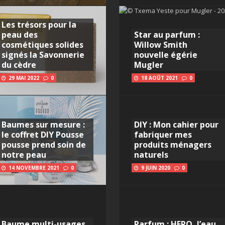
Les trésors pour la
peau des
Star au parfum :
cosmétiques solides
Willow Smith
signés la Savonnerie
nouvelle égérie
du cèdre
Mugler
29 MAI 2022
0
18 AOÛT 2021
0
Baumes sur mesure :
DIY : Mon cahier pour
le coffret DIY Pousse
fabriquer mes
pousse prend soin de
produits ménagers
notre peau
naturels
14 NOVEMBRE 2021
0
9 JUIN 2020
0
Baume multi-usages,
Parfum : HERO, l’eau