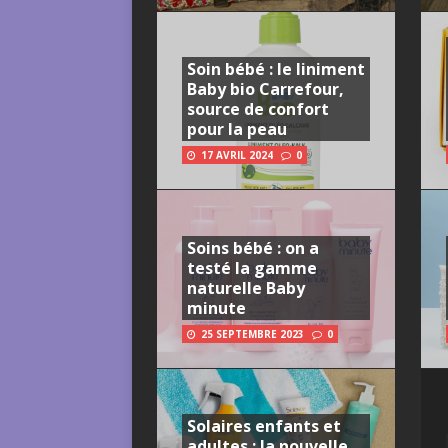
Soin bébé : le liniment
Baby bio Carrefour,
source de confort
pour la peau
17 AVRIL 2024
0
Soins bébé : on a
testé la gamme
naturelle Baby
minute
25 SEPTEMBRE 2023
0
Solaires enfants et
adultes : la nouvelle