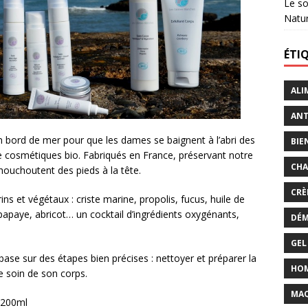
Le so
Natu
ÉTI
ALI
ANT
n bord de mer pour que les dames se baignent à l’abri des
BIE
e cosmétiques bio. Fabriqués en France, préservant notre
CHA
chouchoutent des pieds à la tête.
CRÈ
s et végétaux : criste marine, propolis, fucus, huile de
apaye, abricot… un cocktail d’ingrédients oxygénants,
DÉM
GEL
ase sur des étapes bien précises : nettoyer et préparer la
HO
re soin de son corps.
MAQ
s 200ml