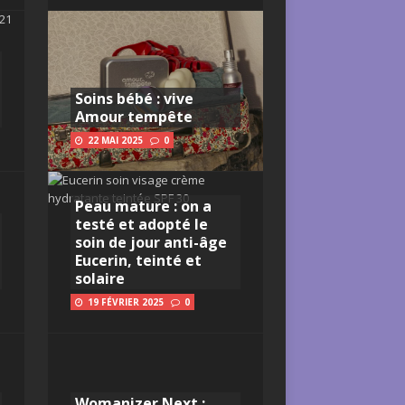
Soins bébé : vive
Amour tempête
22 MAI 2025
0
Peau mature : on a
testé et adopté le
soin de jour anti-âge
Eucerin, teinté et
solaire
19 FÉVRIER 2025
0
Womanizer Next :