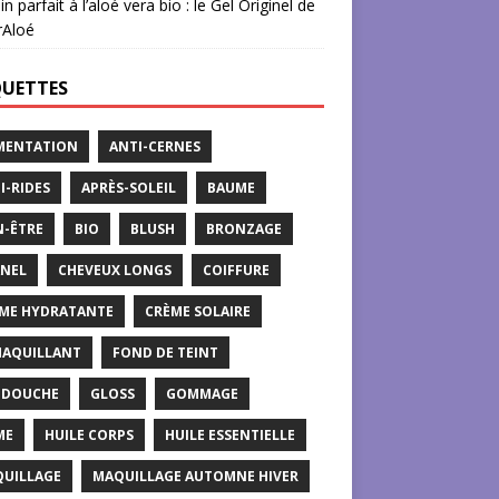
in parfait à l’aloé vera bio : le Gel Originel de
rAloé
QUETTES
MENTATION
ANTI-CERNES
I-RIDES
APRÈS-SOLEIL
BAUME
N-ÊTRE
BIO
BLUSH
BRONZAGE
NEL
CHEVEUX LONGS
COIFFURE
ME HYDRATANTE
CRÈME SOLAIRE
AQUILLANT
FOND DE TEINT
 DOUCHE
GLOSS
GOMMAGE
ME
HUILE CORPS
HUILE ESSENTIELLE
UILLAGE
MAQUILLAGE AUTOMNE HIVER