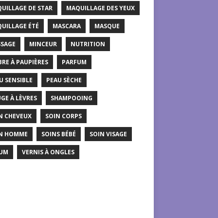
UILLAGE DE STAR
MAQUILLAGE DES YEUX
UILLAGE ÉTÉ
MASCARA
MASQUE
SAGE
MINCEUR
NUTRITION
RE À PAUPIÈRES
PARFUM
U SENSIBLE
PEAU SÈCHE
GE À LÈVRES
SHAMPOOING
N CHEVEUX
SOIN CORPS
N HOMME
SOINS BÉBÉ
SOIN VISAGE
UM
VERNIS À ONGLES