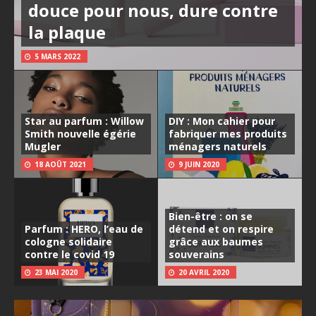
douce pour nous, dure contre
la plaque
5 MARS 2022
Star au parfum : Willow
DIY : Mon cahier pour
Smith nouvelle égérie
fabriquer mes produits
Mugler
ménagers naturels
18 AOÛT 2021
9 JUIN 2020
Bien-être : on se
Parfum : HERO, l’eau de
détend et on respire
cologne solidaire
grâce aux baumes
contre le covid 19
souverains
23 MAI 2020
20 AVRIL 2020