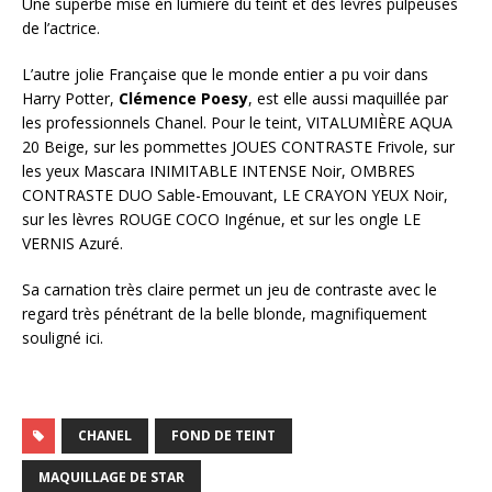
Une superbe mise en lumière du teint et des lèvres pulpeuses
de l’actrice.
L’autre jolie Française que le monde entier a pu voir dans
Harry Potter,
Clémence Poesy
, est elle aussi maquillée par
les professionnels Chanel. Pour le teint, VITALUMIÈRE AQUA
20 Beige, sur les pommettes JOUES CONTRASTE Frivole, sur
les yeux Mascara INIMITABLE INTENSE Noir, OMBRES
CONTRASTE DUO Sable-Emouvant, LE CRAYON YEUX Noir,
sur les lèvres ROUGE COCO Ingénue, et sur les ongle LE
VERNIS Azuré.
Sa carnation très claire permet un jeu de contraste avec le
regard très pénétrant de la belle blonde, magnifiquement
souligné ici.
CHANEL
FOND DE TEINT
MAQUILLAGE DE STAR