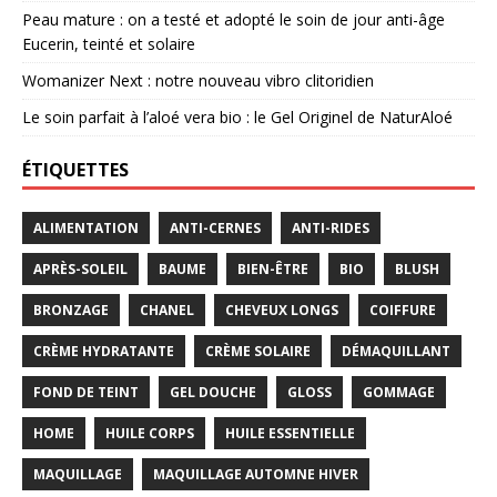
Peau mature : on a testé et adopté le soin de jour anti-âge
Eucerin, teinté et solaire
Womanizer Next : notre nouveau vibro clitoridien
Le soin parfait à l’aloé vera bio : le Gel Originel de NaturAloé
ÉTIQUETTES
ALIMENTATION
ANTI-CERNES
ANTI-RIDES
APRÈS-SOLEIL
BAUME
BIEN-ÊTRE
BIO
BLUSH
BRONZAGE
CHANEL
CHEVEUX LONGS
COIFFURE
CRÈME HYDRATANTE
CRÈME SOLAIRE
DÉMAQUILLANT
FOND DE TEINT
GEL DOUCHE
GLOSS
GOMMAGE
HOME
HUILE CORPS
HUILE ESSENTIELLE
MAQUILLAGE
MAQUILLAGE AUTOMNE HIVER