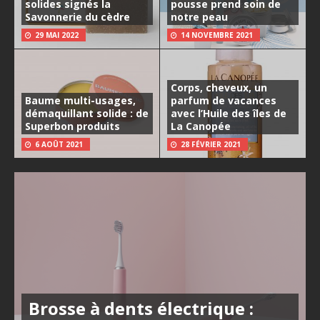
solides signés la
pousse prend soin de
Savonnerie du cèdre
notre peau
29 MAI 2022
14 NOVEMBRE 2021
Corps, cheveux, un
Baume multi-usages,
parfum de vacances
démaquillant solide : de
avec l’Huile des îles de
Superbon produits
La Canopée
6 AOÛT 2021
28 FÉVRIER 2021
Brosse à dents électrique :