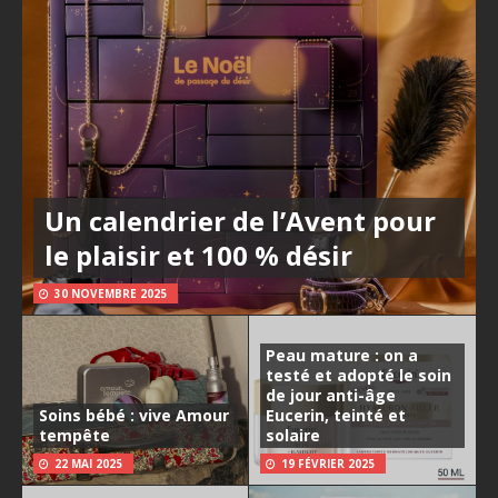
Un calendrier de l’Avent pour
le plaisir et 100 % désir
30 NOVEMBRE 2025
Peau mature : on a
testé et adopté le soin
de jour anti-âge
Soins bébé : vive Amour
Eucerin, teinté et
tempête
solaire
22 MAI 2025
19 FÉVRIER 2025