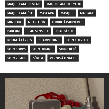
MAQUILLAGE DE STAR
MAQUILLAGE DES YEUX
MAQUILLAGE ÉTÉ
MASCARA
MASQUE
MASSAGE
MINCEUR
NUTRITION
OMBRE À PAUPIÈRES
PARFUM
PEAU SENSIBLE
PEAU SÈCHE
ROUGE À LÈVRES
SHAMPOOING
SOIN CHEVEUX
SOIN CORPS
SOIN HOMME
SOINS BÉBÉ
SOIN VISAGE
SÉRUM
VERNIS À ONGLES