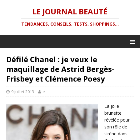
LE JOURNAL BEAUTÉ
TENDANCES, CONSEILS, TESTS, SHOPPINGS...
Défilé Chanel : je veux le
maquillage de Astrid Bergès-
Frisbey et Clémence Poesy
9 juillet 2013
e
La jolie
brunette
révélée pour
son rôle de
sirène dans